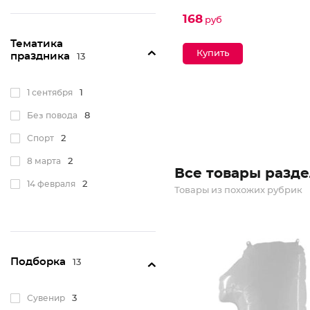
168
руб
Тематика
праздника
13
1 сентября
1
Без повода
8
Спорт
2
8 марта
2
Все товары разде
14 февраля
2
Товары из похожих рубрик
Подборка
13
Сувенир
3