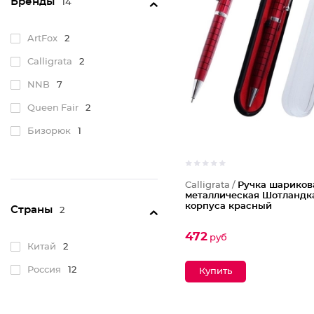
Бренды
14
ArtFox
2
Calligrata
2
NNB
7
Queen Fair
2
Бизорюк
1
Calligrata /
Ручка шариков
металлическая Шотландк
корпуса красный
Страны
2
472
руб
Китай
2
Россия
12