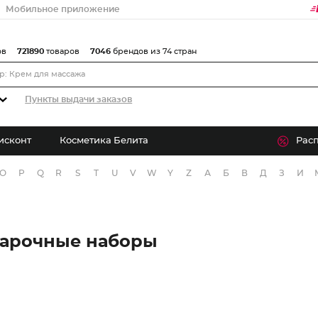
Мобильное приложение
ов
721890
товаров
7046
брендов из 74 стран
Пункты выдачи заказов
исконт
Косметика Белита
Рас
O
P
Q
R
S
T
U
V
W
Y
Z
А
Б
В
Д
З
И
дарочные наборы