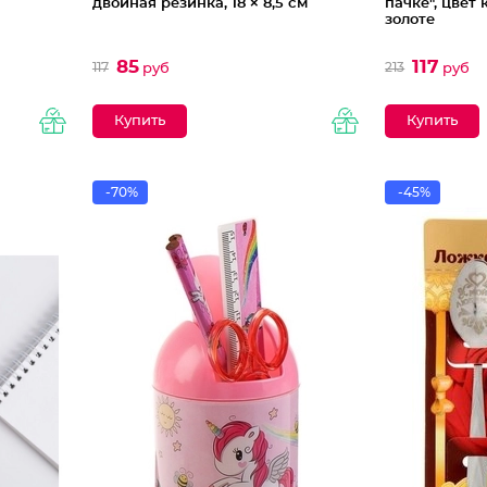
двойная резинка, 18 × 8,5 см
пачке", цвет
золоте
85
117
117
213
руб
руб
-70%
-45%