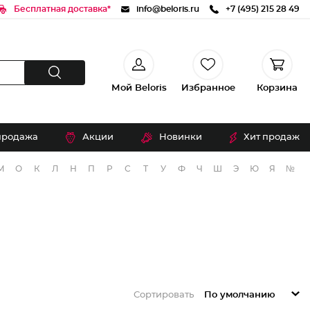
Бесплатная доставка*
info@beloris.ru
+7 (495) 215 28 49
Мой Beloris
Избранное
Корзина
продажа
Акции
Новинки
Хит продаж
М
О
К
Л
Н
П
Р
С
Т
У
Ф
Ч
Ш
Э
Ю
Я
№
Сортировать
По умолчанию