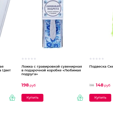
ая
Ложка с гравировкой сувенирная
Подвеска Ске
а Цвет
в подарочной коробке «Любимая
подруга»
198
148
198
руб
руб