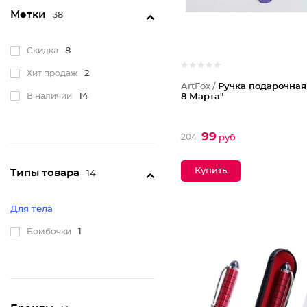
Метки
38
Скидка
8
Хит продаж
2
ArtFox /
Ручка подарочная
В наличии
14
8 Марта"
99
204
руб
Типы товара
14
Для тела
Бомбочки
1