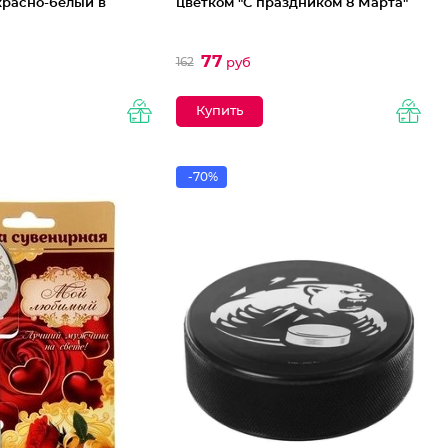
 красно-белый в
цветком "С праздником 8 Марта"
77
162
руб
-70%