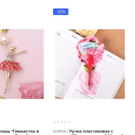
-52%
рошь "Гимнастка в
ArtFox /
Ручка пластиковая с