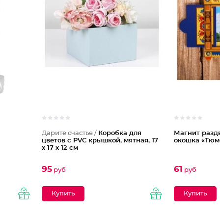
Дарите счастье /
Коробка для
Магнит разд
цветов с PVC крышкой, мятная, 17
окошка «Тюм
х 17 х 12 см
95
61
руб
руб