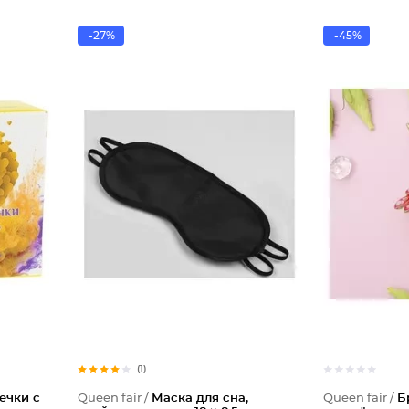
-27%
-45%
(1)
ечки с
Queen fair /
Маска для сна,
Queen fair /
Б