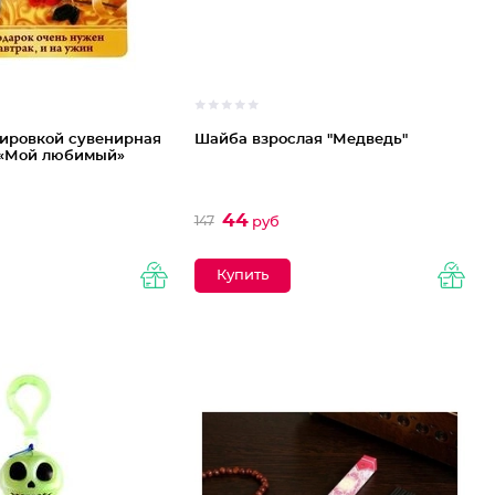
вировкой сувенирная
Шайба взрослая "Медведь"
 «Мой любимый»
44
147
руб