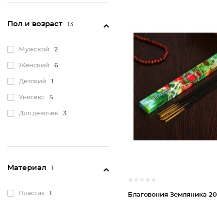
Пол и возраст
13
Мужской
2
Женский
6
Детский
1
Унисекс
5
Для девочек
3
Материал
1
Пластик
1
Благовония Земляника 20