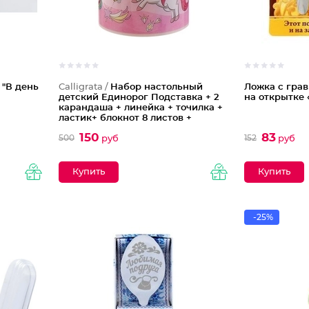
 "В день
Calligrata /
Набор настольный
Ложка с гра
детский Единорог Подставка + 2
на открытке
карандаша + линейка + точилка +
ластик+ блокнот 8 листов +
ножницы
150
83
500
152
руб
руб
-25%