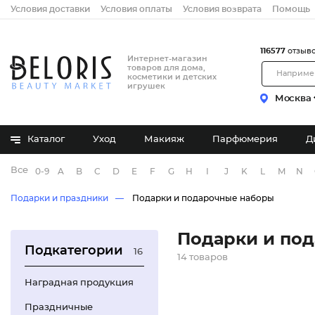
Условия доставки
Условия оплаты
Условия возврата
Помощь
116577
отзыв
Интернет-магазин
товаров для дома,
косметики и детских
игрушек
Москва
Каталог
Уход
Макияж
Парфюмерия
Д
Все бренды
0-9
A
B
C
D
E
F
G
H
I
J
K
L
M
N
Подарки и праздники
Подарки и подарочные наборы
Подарки и по
Подкатегории
16
14 товаров
Наградная продукция
Праздничные