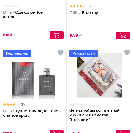
(1)
Dilis /
Одеколон Ice
Dilis /
Blue ray
action
616 ₽
1679 ₽
Рекомендуем
Рекомендуем
(5)
Фотоальбом магнитный
Dilis /
Туалетная вода Take a
23х28 см 10 листов
chance sport
"Детский"