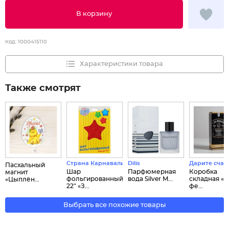
В корзину
Код:
1000415110
Характеристики товара
Также смотрят
Страна Карнавалия
Dilis
Дарите счас
Пасхальный
Шар
Парфюмерная
Коробка
магнит
фольгированный
вода Silver M...
складная «С
«Цыплён...
22" «З...
фе...
Выбрать все похожие товары