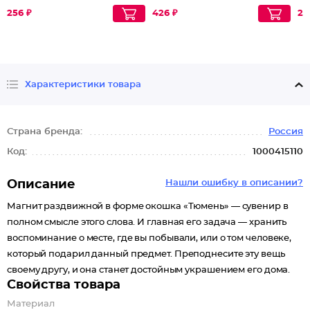
256 ₽
426 ₽
29
Характеристики товара
Страна бренда:
Россия
Код:
1000415110
Описание
Нашли ошибку в описании?
Магнит раздвижной в форме окошка «Тюмень» — сувенир в
полном смысле этого слова. И главная его задача — хранить
воспоминание о месте, где вы побывали, или о том человеке,
который подарил данный предмет. Преподнесите эту вещь
своему другу, и она станет достойным украшением его дома.
Свойства товара
Материал