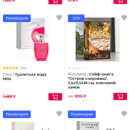
576 ₽
1380 ₽
Рекомендуем
-52%
(10)
Brauberg /
Сейф-книга
Dilis /
Туалетная вода
"Остров сокровищ",
Mila
5,5х11,5х18 см, ключевой
замок
830 ₽
1488 ₽
1731
Рекомендуем
Рекомендуем