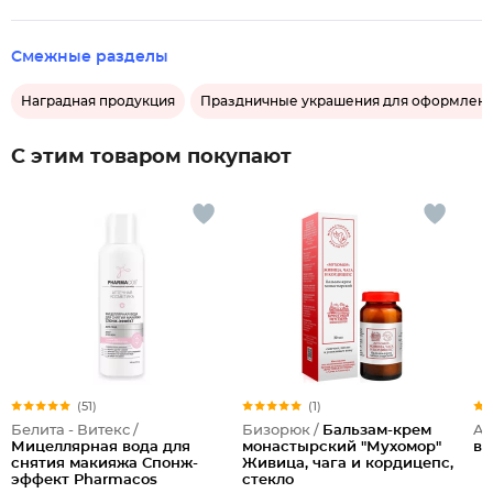
Смежные разделы
Наградная продукция
Праздничные украшения для оформлени
С этим товаром покупают
(51)
(1)
Белита - Витекс /
Бизорюк /
Бальзам-крем
Al
Мицеллярная вода для
монастырский "Мухомор"
во
снятия макияжа Спонж-
Живица, чага и кордицепс,
эффект Pharmacos
стекло