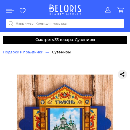
Распродажа
Акции
Новинки
Хит продаж
Все бренды
0-9
A
B
C
D
E
F
G
H
I
J
K
L
M
N
O
P
Q
R
S
T
U
V
W
Y
Z
А
Б
В
Д
З
И
М
О
К
Л
Н
П
Р
С
Т
У
Ф
Ч
Смотреть 33 товара: Сувениры
Подарки и праздники
Сувениры