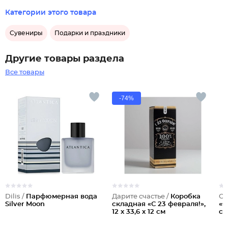
Категории этого товара
Сувениры
Подарки и праздники
Другие товары раздела
Все товары
-74%
Dilis /
Парфюмерная вода
Дарите счастье /
Коробка
Ст
Silver Moon
складная «С 23 февраля!»,
«С
12 х 33,6 х 12 см
се