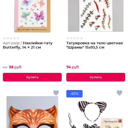
Арт узор /
Наклейки‒тату
Татуировка на тело цветная
Butterfly, 14 × 21 см
"Шрамы" 15х10,5 см
36
руб
74
руб
122
-83%