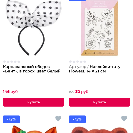
Карнавальный ободок
Арт узор /
Наклейки‒тату
«Бант», в горох, цвет белый
Flowers, 14 × 21 см
146
руб
32
руб
154
-72%
-72%