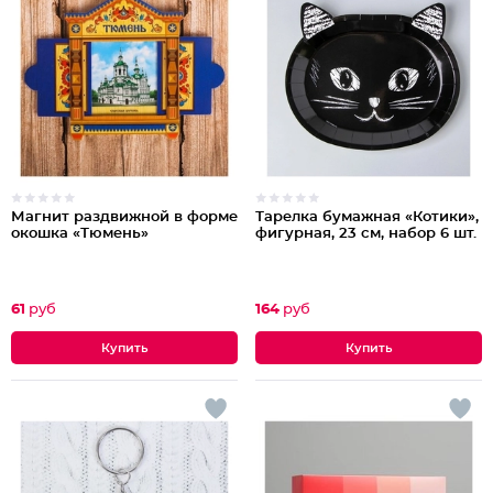
Магнит раздвижной в форме
Тарелка бумажная «Котики»,
окошка «Тюмень»
фигурная, 23 см, набор 6 шт.
61
руб
164
руб