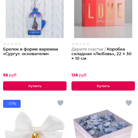
Брелок в форме варежки
Дарите счастье /
Коробка
«Сургут. основатели»
складная «Любовь», 22 × 30
× 10 см
56
руб
126
руб
-77%