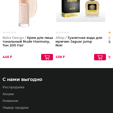
Belor Design /
Крем для лица
Абар /
Туалетная вода для
Dil
тональный Nude Harmony,
мужчин Jaguar jump
Se
Тон 200 Fair
Noir
445 ₽
439 ₽
13
С нами выгодно
Распродажа
Акции
Новинки
Лидер продаж