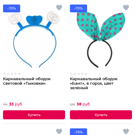
-70%
-70%
Карнавальный ободок
Карнавальный ободок
световой «Тыковки»
«Бант», в горох, цвет
зелёный
33
руб
38
руб
110
128
-79%