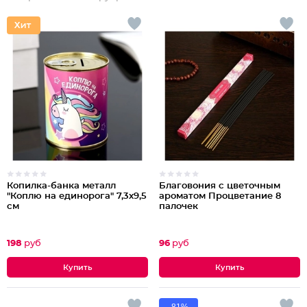
Копилка-банка металл
Благовония с цветочным
"Коплю на единорога" 7,3х9,5
ароматом Процветание 8
см
палочек
198
руб
96
руб