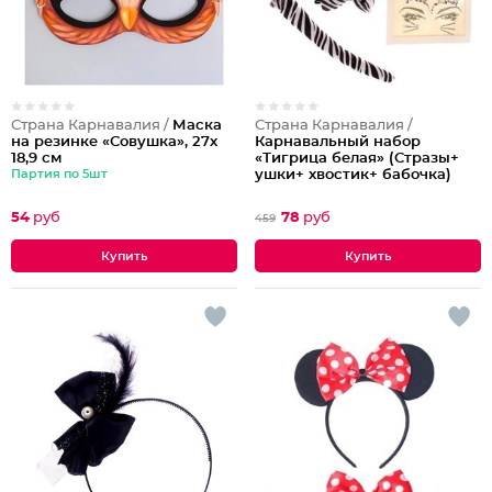
Страна Карнавалия /
Маска
Страна Карнавалия /
на резинке «Совушка», 27х
Карнавальный набор
18,9 см
«Тигрица белая» (Стразы+
Партия по 5шт
ушки+ хвостик+ бабочка)
54
руб
78
руб
459