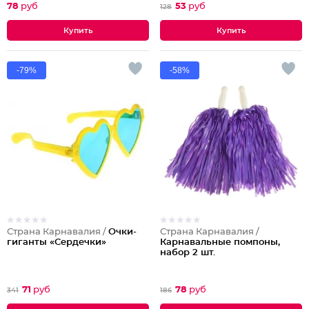
78
руб
53
руб
128
-79%
-58%
Страна Карнавалия /
Очки-
Страна Карнавалия /
гиганты «Сердечки»
Карнавальные помпоны,
набор 2 шт.
71
руб
78
руб
341
186