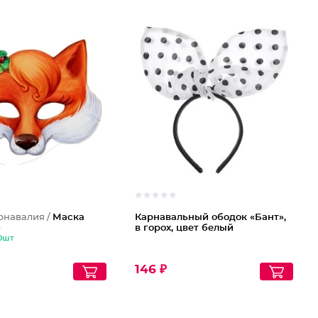
рнавалия /
Маска
Карнавальный ободок «Бант»,
»
в горох, цвет белый
10шт
146 ₽