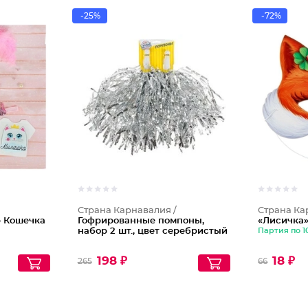
-25%
-72%
Страна Карнавалия /
Страна Ка
 Кошечка
Гофрированные помпоны,
«Лисичка
набор 2 шт., цвет серебристый
Партия по 
198 ₽
18 ₽
265
66