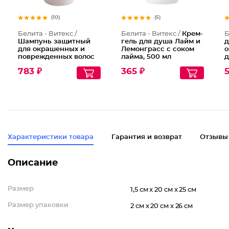
(10)
(5)
Белита - Витекс /
Белита - Витекс /
Крем-
Б
Шампунь защитный
гель для душа Лайм и
д
для окрашенных и
Лемонграсс с соком
о
поврежденных волос
лайма, 500 мл
д
с протеинами шелка и
783 ₽
365 ₽
5
кашемира Protective
Shampoo for Dyed and
Damaged Hair
Характеристики товара
Гарантия и возврат
Отзывы
Описание
Размер
1,5 см x 20 см x 25 см
Размер упаковки
2 см x 20 см x 26 см