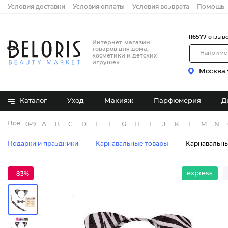
Условия доставки
Условия оплаты
Условия возврата
Помощь
116577
отзыв
Интернет-магазин
товаров для дома,
косметики и детских
игрушек
Москва
Каталог
Уход
Макияж
Парфюмерия
Д
Все бренды
0-9
A
B
C
D
E
F
G
H
I
J
K
L
M
N
Подарки и праздники
Карнавальные товары
Карнавальны
express
-83%