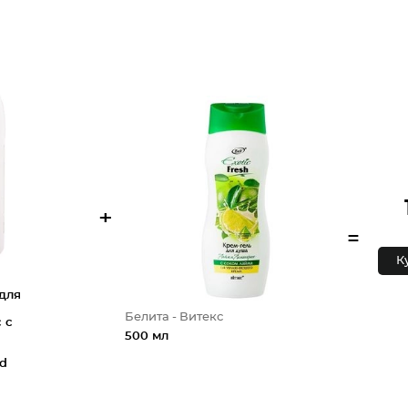
+
=
К
для
Белита - Витекс
 с
500 мл
nd