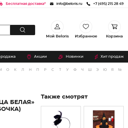
Бесплатная доставка*
info@beloris.ru
+7 (495) 215 28 49
Мой Beloris
Избранное
Корзина
продажа
Акции
Новинки
Хит продаж
М
О
К
Л
Н
П
Р
С
Т
У
Ф
Ч
Ш
Э
Ю
Я
№
Также смотрят
ЦА БЕЛАЯ»
БОЧКА)