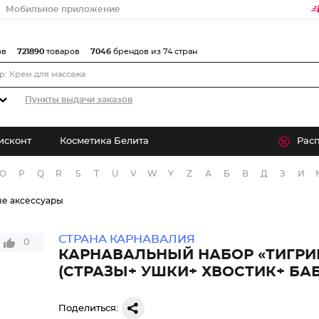
Мобильное приложение
ов
721890
товаров
7046
брендов из 74 стран
Пункты выдачи заказов
исконт
Косметика Белита
Рас
O
P
Q
R
S
T
U
V
W
Y
Z
А
Б
В
Д
З
И
е аксессуары
СТРАНА КАРНАВАЛИЯ
0
КАРНАВАЛЬНЫЙ НАБОР «ТИГРИ
(СТРАЗЫ+ УШКИ+ ХВОСТИК+ БА
Поделиться: