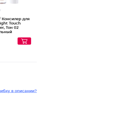
/
Консилер для
ight Touch
er, Тон 02
льный
ибку в описании?