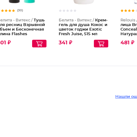
(30)
елита - Витекс /
Тушь
Белита - Витекс /
Крем-
Relouis 
ля ресниц Взрывной
гель для душа Кокос и
лица Br
бъем и Бесконечная
цветок годжи Exotic
Conceal
лина Flashes
Fresh Juise, 515 мл
Натура
01 ₽
341 ₽
481 ₽
Нашли ош