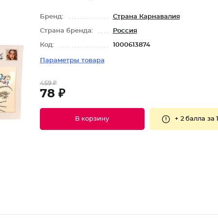
Бренд:
Страна Карнавалия
Страна бренда:
Россия
Код:
1000613874
Параметры товара
459 ₽
78 ₽
+
2 балла
за 
В корзину