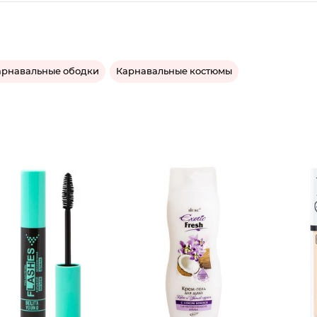
арнавальные ободки
Карнавальные костюмы
Крем-ге