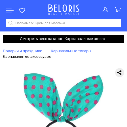
Распродажа
Акции
Новинки
Хит продаж
Все бренды
0-9
A
B
C
D
E
F
G
H
I
J
K
L
M
N
O
P
Q
R
S
T
U
V
W
Y
Z
А
Б
В
Д
З
И
М
О
К
Л
Н
П
Р
С
Т
У
Ф
Ч
Смотреть весь каталог: Карнавальные аксес...
Подарки и праздники
Карнавальные товары
Карнавальные аксессуары