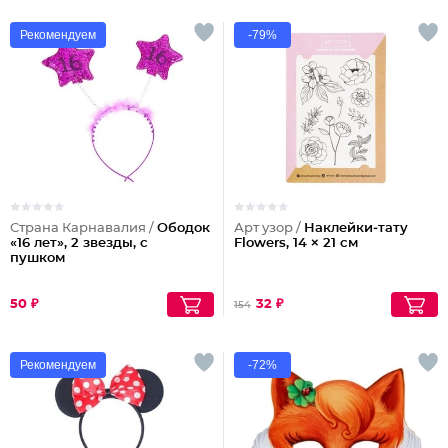
Рекомендуем
-79%
Страна Карнавалия /
Ободок
Арт узор /
Наклейки‒тату
«16 лет», 2 звезды, с
Flowers, 14 × 21 см
пушком
50 ₽
32 ₽
154
Рекомендуем
-72%