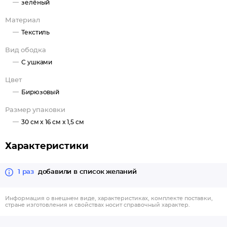
зелёный
Материал
Текстиль
Вид ободка
С ушками
Цвет
Бирюзовый
Размер упаковки
30 см x 16 см x 1,5 см
Характеристики
1 раз
добавили в список желаний
Информация о внешнем виде, характеристиках, комплекте поставки,
стране изготовления и свойствах носит справочный характер.