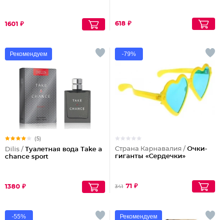
618 ₽
1601 ₽
Рекомендуем
-79%
(5)
Страна Карнавалия /
Очки-
Dilis /
Туалетная вода Take a
гиганты «Сердечки»
chance sport
71 ₽
1380 ₽
341
-55%
Рекомендуем