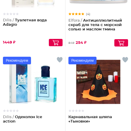
(4)
Dilis /
Туалетная вода
Elfora /
Антицеллюлитный
Adagio
скраб для тела с морской
солью и маслом тмина
1449 ₽
254 ₽
849
Рекомендуем
Рекомендуем
Dilis /
Одеколон Ice
Карнавальная шляпа
action
«Тыковки»