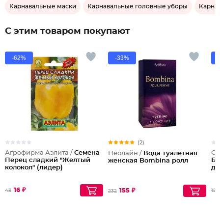
Карнавальные маски
Карнавальные головные уборы
Карна
С этим товаром покупают
-62%
-33%
(2)
Агрофирма Аэлита /
Семена
Ст
Неолайн /
Вода туалетная
Перец сладкий "Желтый
Ба
женская Bombina ролл
колокол" (лидер)
до
16 ₽
155 ₽
43
128
232