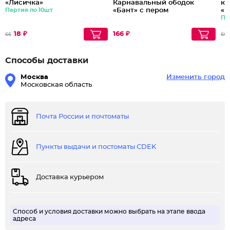
«Лисичка»
Карнавальный ободок
ка
Партия по 10шт
«Бант» с пером
«М
Па
18 ₽
166 ₽
66
66
Способы доставки
Москва
Изменить город
Московская область
Почта России и почтоматы
Пункты выдачи и постоматы CDEK
Доставка курьером
Способ и условия доставки можно выбрать на этапе ввода
адреса