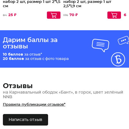
набор 2 шт, размер 1 шт 2*1,5
набор 2 шт, размер 1 шт
см
2,5*1,9 см
25 ₽
70 ₽
64
84
176
Дарим баллы за
отзывы
10 баллов
за отзыв*
20 баллов
за отзыв с фото товара
Отзывы
на Карнавальный ободок «Бант», в горох, цвет зелёный
NNB
Правила публикации отзывов*
Написать отзыв