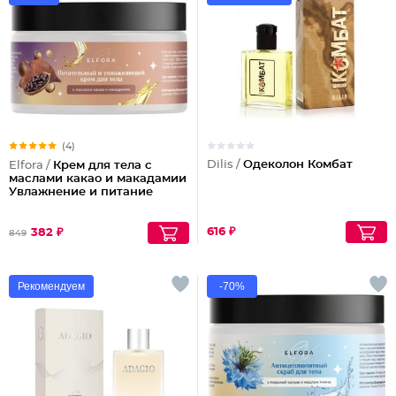
(4)
Dilis /
Одеколон Комбат
Elfora /
Крем для тела с
маслами какао и макадамии
Увлажнение и питание
616 ₽
382 ₽
849
Рекомендуем
-70%