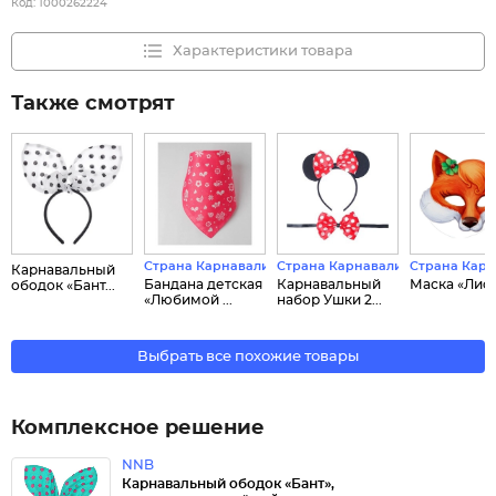
Код:
1000262224
Характеристики товара
Также смотрят
Страна Карнавалия
Страна Карнавалия
Страна Кар
Карнавальный
Бандана детская
Карнавальный
Маска «Лис
ободок «Бант...
«Любимой ...
набор Ушки 2...
Выбрать все похожие товары
Комплексное решение
NNB
Карнавальный ободок «Бант»,