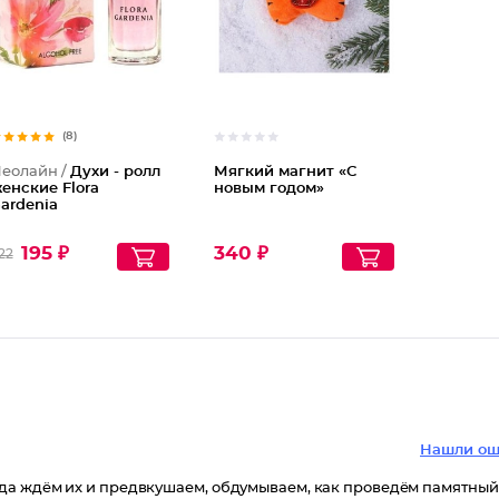
(8)
еолайн /
Духи - ролл
Мягкий магнит «С
енские Flora
новым годом»
ardenia
195 ₽
340 ₽
22
Нашли ош
да ждём их и предвкушаем, обдумываем, как проведём памятный