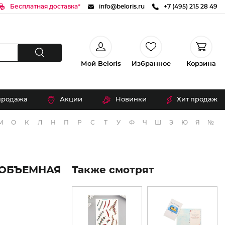
Бесплатная доставка*
info@beloris.ru
+7 (495) 215 28 49
Мой Beloris
Избранное
Корзина
продажа
Акции
Новинки
Хит продаж
М
О
К
Л
Н
П
Р
С
Т
У
Ф
Ч
Ш
Э
Ю
Я
№
 ОБЪЕМНАЯ
Также смотрят