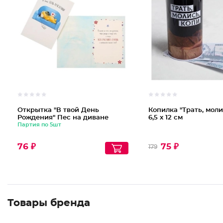
Открытка "В твой День
Копилка "Трать, молис
Рождения" Пес на диване
6,5 х 12 см
Партия по 5шт
76 ₽
75 ₽
179
Товары бренда