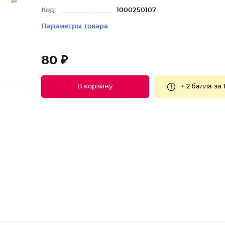
Код:
1000250107
Параметры товара
80 ₽
+
2 балла
за 
В корзину