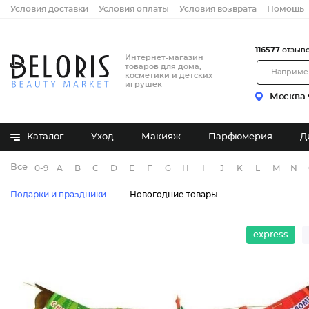
Условия доставки
Условия оплаты
Условия возврата
Помощь
116577
отзыв
Интернет-магазин
товаров для дома,
косметики и детских
игрушек
Москва
Каталог
Уход
Макияж
Парфюмерия
Д
Все бренды
0-9
A
B
C
D
E
F
G
H
I
J
K
L
M
N
Подарки и праздники
Новогодние товары
express