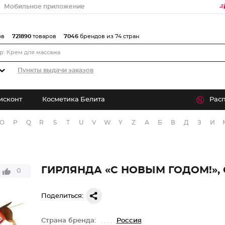
Мобильное приложение
ов
721890
товаров
7046
брендов из 74 стран
Пункты выдачи заказов
исконт
Косметика Белита
Рас
O
P
Q
R
S
T
U
V
W
Y
Z
А
Б
В
Д
З
И
ГИРЛЯНДА «С НОВЫМ ГОДОМ!»,
0
Поделиться:
Страна бренда:
Россия