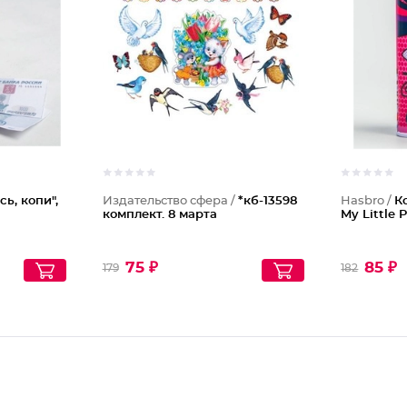
ь, копи",
Издательство сфера /
*кб-13598
Hasbro /
К
комплект. 8 марта
My Little 
75 ₽
85 ₽
179
182