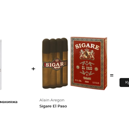
+
=
К
Alain Aregon
 макияжа
Sigare El Paso