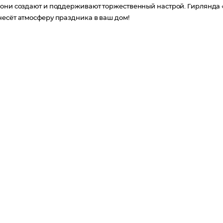
 они создают и поддерживают торжественный настрой. Гирлянда 
несёт атмосферу праздника в ваш дом!