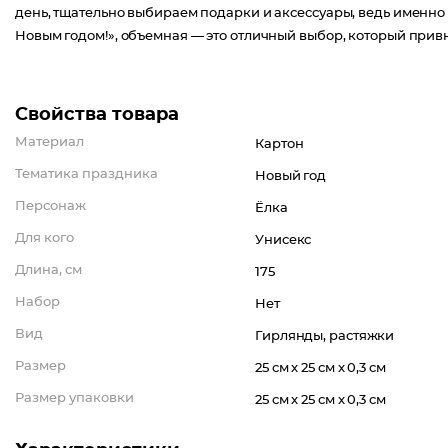
день, тщательно выбираем подарки и аксессуары, ведь именно
Новым годом!», объемная — это отличный выбор, который прив
Свойства товара
Материал
Картон
Тематика праздника
Новый год
Персонаж
Ёлка
Для кого
Унисекс
Длина, см
175
Набор
Нет
Вид
Гирлянды, растяжки
Размер
25 см x 25 см x 0,3 см
Размер упаковки
25 см x 25 см x 0,3 см