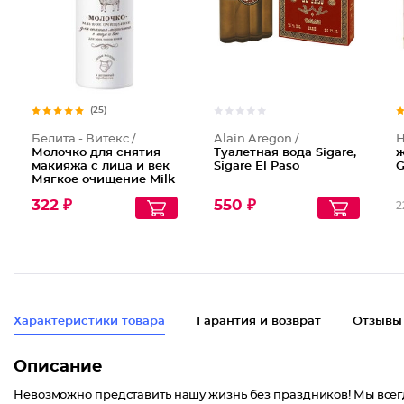
(25)
Белита - Витекс /
Alain Aregon /
Н
Молочко для снятия
Туалетная вода Sigare,
ж
макияжа с лица и век
Sigare El Paso
G
Мягкое очищение Milk
Line
322 ₽
550 ₽
2
Характеристики товара
Гарантия и возврат
Отзывы
Описание
Невозможно представить нашу жизнь без праздников! Мы всег