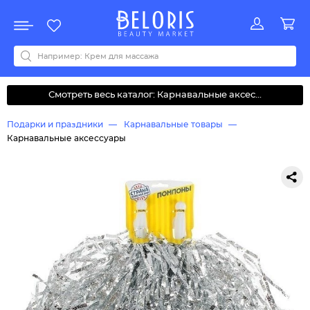
Распродажа
Акции
Новинки
Хит продаж
Все бренды
0-9
A
B
C
D
E
F
G
H
I
J
K
L
M
N
O
P
Q
R
S
T
U
V
W
Y
Z
А
Б
В
Д
З
И
М
О
К
Л
Н
П
Р
С
Т
У
Ф
Ч
Смотреть весь каталог: Карнавальные аксес...
Подарки и праздники
Карнавальные товары
Карнавальные аксессуары