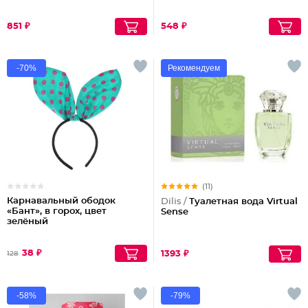
851 ₽
548 ₽
-70%
Рекомендуем
(11)
Карнавальный ободок
Dilis /
Туалетная вода Virtual
«Бант», в горох, цвет
Sense
зелёный
38 ₽
1393 ₽
128
-58%
-79%