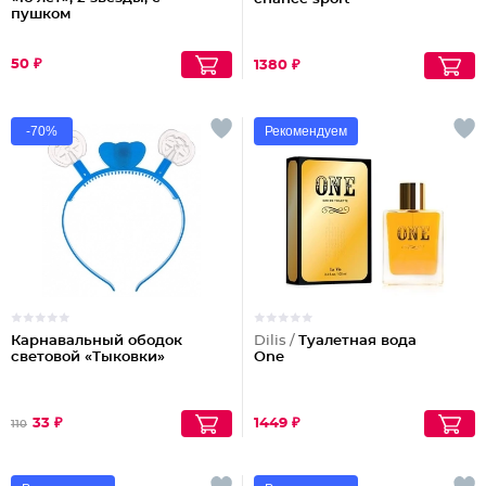
пушком
50 ₽
1380 ₽
-70%
Рекомендуем
Карнавальный ободок
Dilis /
Туалетная вода
световой «Тыковки»
One
33 ₽
1449 ₽
110