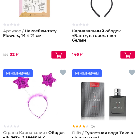
Арт узор /
Наклейки‒тату
Карнавальный ободок
Flowers, 14 × 21 см
«Бант», в горох, цвет
белый
32 ₽
146 ₽
154
Рекомендуем
Рекомендуем
(5)
Страна Карнавалия /
Ободок
Dilis /
Туалетная вода Take a
«16 лет», 2 звезды, с
chance sport