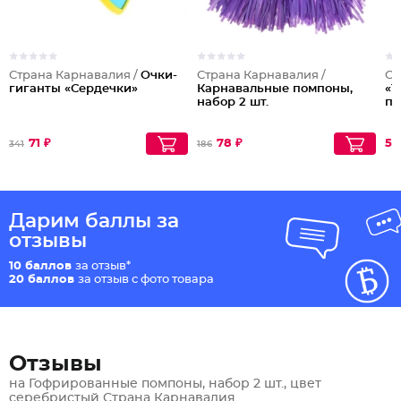
Страна Карнавалия /
Очки-
Страна Карнавалия /
Ст
гиганты «Сердечки»
Карнавальные помпоны,
«1
набор 2 шт.
п
71 ₽
78 ₽
50
341
186
Дарим баллы за
отзывы
10 баллов
за отзыв*
20 баллов
за отзыв с фото товара
Отзывы
на Гофрированные помпоны, набор 2 шт., цвет
серебристый Страна Карнавалия