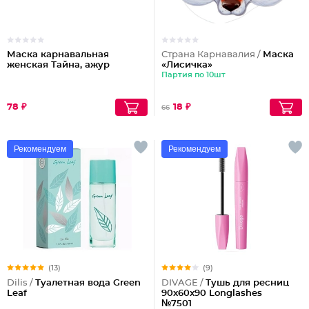
Маска карнавальная
Страна Карнавалия /
Маска
женская Тайна, ажур
«Лисичка»
Партия по 10шт
78 ₽
18 ₽
66
Рекомендуем
Рекомендуем
(13)
(9)
Dilis /
Туалетная вода Green
DIVAGE /
Тушь для ресниц
Leaf
90x60x90 Longlashes
№7501