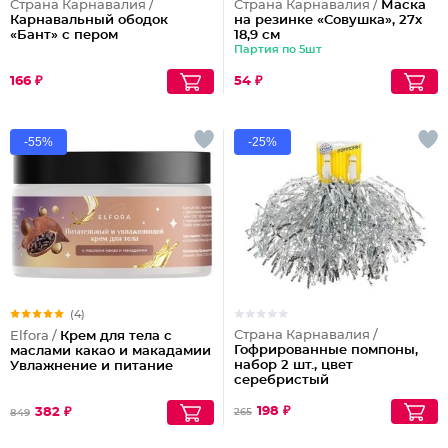
Страна Карнавалия /
Страна Карнавалия /
Маска
Карнавальный ободок
на резинке «Совушка», 27х
«Бант» с пером
18,9 см
Партия по 5шт
166 ₽
54 ₽
-55%
-25%
(4)
Страна Карнавалия /
Elfora /
Крем для тела с
Гофрированные помпоны,
маслами какао и макадамии
набор 2 шт., цвет
Увлажнение и питание
серебристый
198 ₽
382 ₽
265
849