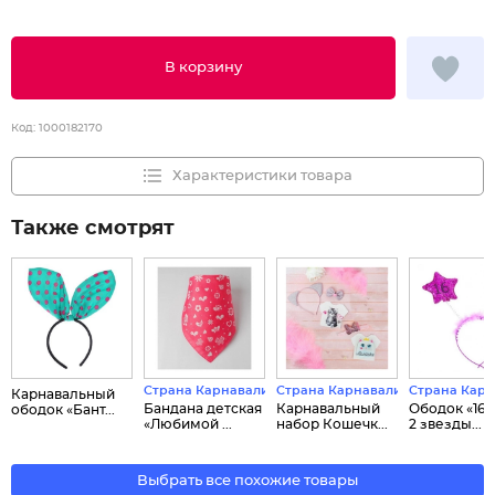
В корзину
Код:
1000182170
Характеристики товара
Также смотрят
Страна Карнавалия
Страна Карнавалия
Страна Кар
Карнавальный
Бандана детская
Карнавальный
Ободок «16 л
ободок «Бант...
«Любимой ...
набор Кошечк...
2 звезды...
Выбрать все похожие товары