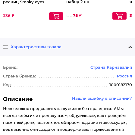
набор 2 шт.
от
ресниц Smoky eyes
78 ₽
33
338 ₽
186
Характеристики товара
Бренд:
Страна Карнавалия
Страна бренда:
Россия
Код:
1000182170
Описание
Нашли ошибку в описании?
Невозможно представить нашу жизнь без праздников! Мы
всегда ждём их и предвкушаем, обдумываем, как проведём
памятный день, тщательно выбираем подарки и аксессуары,
ведь именно они создают и поддерживают торжественный