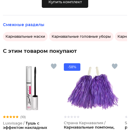
Купить комплект
Смежные разделы
Карнавальные маски
Карнавальные головные уборы
Карна
С этим товаром покупают
-58%
(10)
Страна Карнавалия /
Sl
Luxvisage /
Тушь с
Карнавальные помпоны,
ро
эффектом накладных