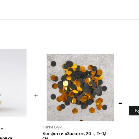
+
=
К
Пати Бум
 с
Конфетти «Золото», 20 г, D=1,1
ковка,
см