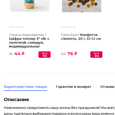
Страна Карнавалия /
Пати Бум /
Конфетти
Цифра-топпер 3" «8» с
«Золото», 20 г, D=1,1 см
палочкой, самодув,
индивидуальная
упаковка, цвет
44 ₽
76 ₽
93
128
серебряный
Характеристики товара
Гарантия и возврат
Отзывы
Описание
Невозможно представить нашу жизнь без праздников! Мы всег
день, тщательно выбираем подарки и аксессуары, ведь именн