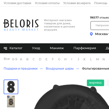
Условия доставки
Условия оплаты
Условия возврата
Помощь
116577
отзыв
Интернет-магазин
товаров для дома,
косметики и детских
игрушек
Москва
Каталог
Уход
Макияж
Парфюмерия
Д
Все бренды
0-9
A
B
C
D
E
F
G
H
I
J
K
L
M
N
Подарки и праздники
Воздушные шары
Фольгированны
express