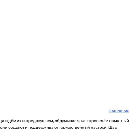
Нашли ош
да ждём их и предвкушаем, обдумываем, как проведём памятный
о они создают и поддерживают торжественный настрой. Шар