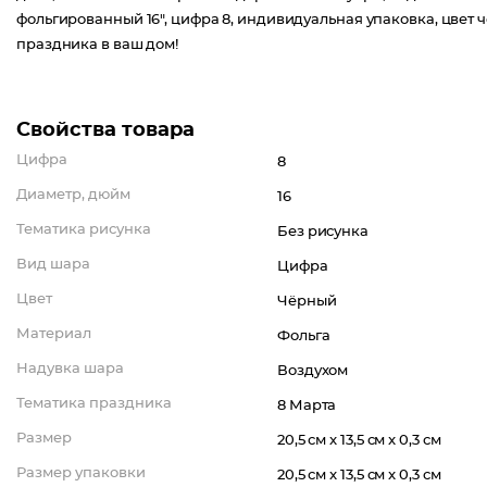
фольгированный 16", цифра 8, индивидуальная упаковка, цвет
праздника в ваш дом!
Свойства товара
Цифра
8
Диаметр, дюйм
16
Тематика рисунка
Без рисунка
Вид шара
Цифра
Цвет
Чёрный
Материал
Фольга
Надувка шара
Воздухом
Тематика праздника
8 Марта
Размер
20,5 см x 13,5 см x 0,3 см
Размер упаковки
20,5 см x 13,5 см x 0,3 см