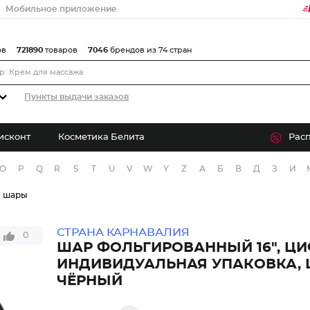
Мобильное приложение
ов
721890
товаров
7046
брендов из 74 стран
Пункты выдачи заказов
исконт
Косметика Белита
Рас
O
P
Q
R
S
T
U
V
W
Y
Z
А
Б
В
Д
З
И
е шары
СТРАНА КАРНАВАЛИЯ
0
ШАР ФОЛЬГИРОВАННЫЙ 16", ЦИФ
ИНДИВИДУАЛЬНАЯ УПАКОВКА, 
ЧЁРНЫЙ