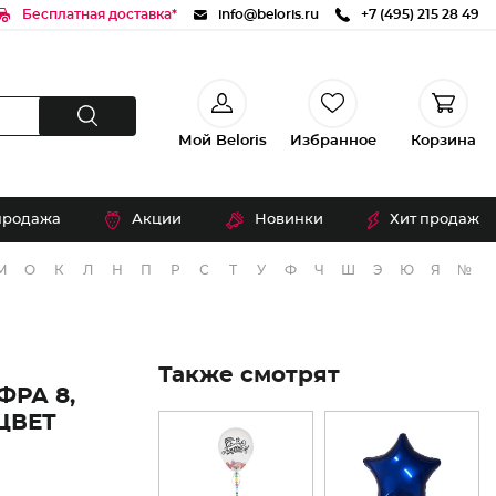
Бесплатная доставка*
info@beloris.ru
+7 (495) 215 28 49
Мой Beloris
Избранное
Корзина
продажа
Акции
Новинки
Хит продаж
М
О
К
Л
Н
П
Р
С
Т
У
Ф
Ч
Ш
Э
Ю
Я
№
Также смотрят
РА 8,
ЦВЕТ