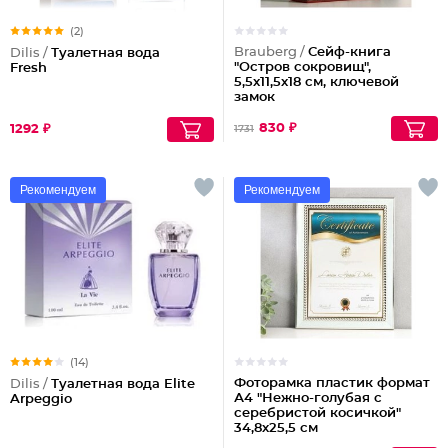
(2)
Brauberg /
Сейф-книга
Dilis /
Туалетная вода
"Остров сокровищ",
Fresh
5,5х11,5х18 см, ключевой
замок
830 ₽
1292 ₽
1731
Рекомендуем
Рекомендуем
(14)
Фоторамка пластик формат
Dilis /
Туалетная вода Elite
А4 "Нежно-голубая с
Arpeggio
серебристой косичкой"
34,8х25,5 см