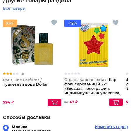
Другие товары раздела
Все товары
-49%
(1)
Страна Карнавалия /
Шар
Фо
Paris Line Parfums /
фольгированный 22"
23
Туалетная вода Dollar
«Звезда», голография,
"Д
индивидуальная упаковка,
цвет красный
47 ₽
57
594 ₽
94
Способы доставки
Москва
Изменить город