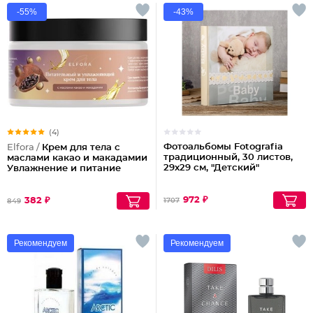
-55%
-43%
(4)
Фотоальбомы Fotografia
Elfora /
Крем для тела с
традиционный, 30 листов,
маслами какао и макадамии
29х29 см, "Детский"
Увлажнение и питание
972 ₽
382 ₽
1707
849
Рекомендуем
Рекомендуем