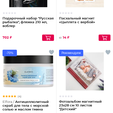
Подарочный набор "Русская
Пасхальный магнит
рыбалка", фляжка 210 мл,
«Цыплята с вербой»
воблер
702 ₽
14 ₽
61
-70%
Рекомендуем
(4)
Фотоальбом магнитный
Elfora /
Антицеллюлитный
23х28 см 10 листов
скраб для тела с морской
"Детский"
солью и маслом тмина