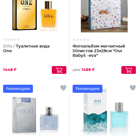
Dilis /
Туалетная вода
Фотоальбом магнитный
One
50листов 23x28см "Оur
Baby5 -eva"
1449 ₽
1459 ₽
2979
Рекомендуем
Рекомендуем