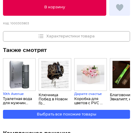
В корзину
Код:
1000303803
Характеристики товара
Также смотрят
10th Avenue
Дарите счастье
Ключница
Благовония
Туалетная вода
Коробка для
Побед в Новом
Эвкалипт, на
для мужчин...
цветов с PVC ...
Го...
Выбрать все похожие товары