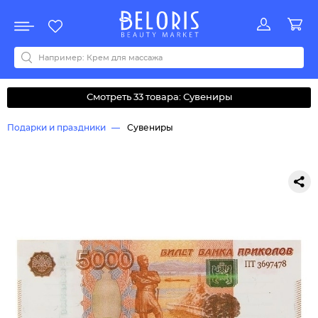
Распродажа
Акции
Новинки
Хит продаж
Все бренды
0-9
A
B
C
D
E
F
G
H
I
J
K
L
M
N
O
P
Q
R
S
T
U
V
W
Y
Z
А
Б
В
Д
З
И
М
О
К
Л
Н
П
Р
С
Т
У
Ф
Ч
Смотреть 33 товара: Сувениры
Подарки и праздники
Сувениры