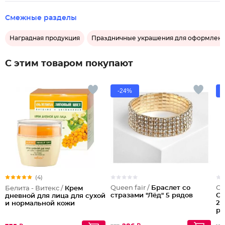
Смежные разделы
Наградная продукция
Праздничные украшения для оформлени
С этим товаром покупают
-24%
(4)
Queen fair /
Браслет со
Ст
Белита - Витекс /
Крем
стразами "Лёд" 5 рядов
Са
дневной для лица для сухой
20
и нормальной кожи
ро
фо