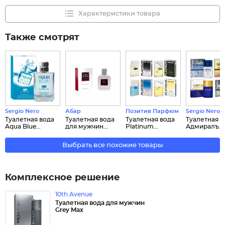
Характеристики товара
Также смотрят
Sergio Nero
Абар
Позитив Парфюм
Sergio Nero
Туалетная вода
Туалетная вода
Туалетная вода
Туалетная в
Aqua Blue...
для мужчин...
Platinum...
Адмиралъ...
Выбрать все похожие товары
Комплексное решение
10th Avenue
Туалетная вода для мужчин
Grey Max