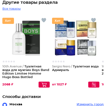
Другие товары раздела
Все товары
10th Avenue /
Туалетная
Sergio Nero /
Туалетная вода
10
вода для мужчин Boys Band
Адмиралъ
во
Edition Limitee Homme
2i
Hugo Boss Bottled
Unlimited
2068 ₽
от 1027 ₽
18
Способы доставки
Москва
Изменить город