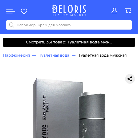
Распродажа
Акции
Новинки
Хит продаж
Все бренды
0-9
A
B
C
D
E
F
G
H
I
J
K
L
M
N
O
P
Q
R
S
T
U
V
W
Y
Z
А
Б
В
Д
З
И
М
О
К
Л
Н
П
Р
С
Т
У
Ф
Ч
Смотреть 361 товар: Туалетная вода муж...
Парфюмерия
Туалетная вода
Туалетная вода мужская