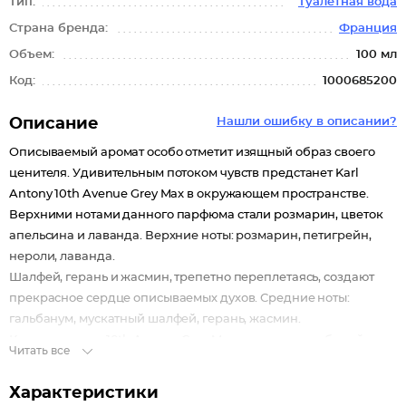
Тип:
Туалетная вода
Страна бренда:
Франция
Объем:
100 мл
Код:
1000685200
Описание
Нашли ошибку в описании?
Описываемый аромат особо отметит изящный образ своего
ценителя. Удивительным потоком чувств предстанет Karl
Antony 10th Avenue Grey Max в окружающем пространстве.
Верхними нотами данного парфюма стали розмарин, цветок
апельсина и лаванда. Верхние ноты: розмарин, петигрейн,
нероли, лаванда.
Шалфей, герань и жасмин, трепетно переплетаясь, создают
прекрасное сердце описываемых духов. Средние ноты:
гальбанум, мускатный шалфей, герань, жасмин.
Конечные ноты 10th Avenue Grey Max воплощают дубовый мох,
Читать все
кедр, ветивер и сандал. Базовые ноты: кедр, амбра, сандал,
дубовый мох.
Характеристики