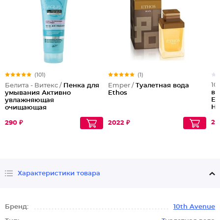
(101)
(1)
10
Белита - Витекс /
Пенка для
Emper /
Туалетная вода
во
умывания Активно
Ethos
Ed
увлажняющая
Hu
очищающая
Un
20
290 ₽
2022 ₽
Характеристики товара
Бренд:
10th Avenue