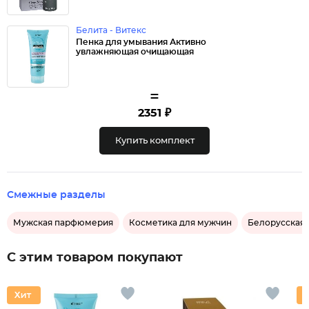
Белита - Витекс
Пенка для умывания Активно
увлажняющая очищающая
=
2351 ₽
Купить комплект
Смежные разделы
Мужская парфюмерия
Косметика для мужчин
Белорусская 
С этим товаром покупают