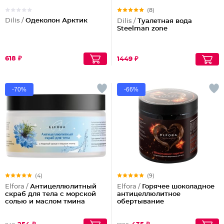
(8)
Dilis /
Одеколон Арктик
Dilis /
Туалетная вода
Steelman zone
618 ₽
1449 ₽
-70%
-66%
(4)
(9)
Elfora /
Антицеллюлитный
Elfora /
Горячее шоколадное
скраб для тела с морской
антицеллюлитное
солью и маслом тмина
обертывание