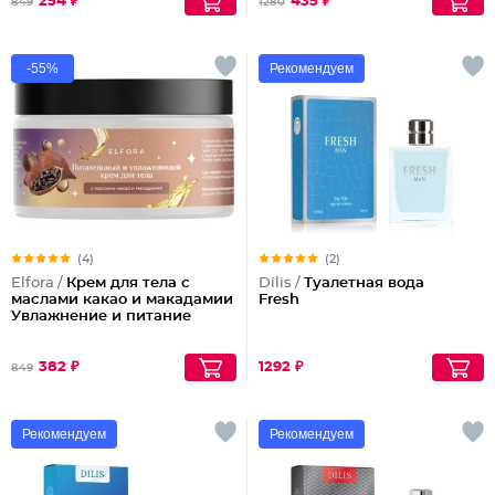
254 ₽
435 ₽
849
1280
-55%
Рекомендуем
(4)
(2)
Elfora /
Крем для тела с
Dilis /
Туалетная вода
маслами какао и макадамии
Fresh
Увлажнение и питание
382 ₽
1292 ₽
849
Рекомендуем
Рекомендуем