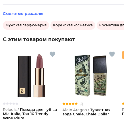
Смежные разделы
Мужская парфюмерия
Корейская косметика
Косметика для
С этим товаром покупают
(2)
Relouis /
Помада для губ La
Re
Alain Aregon /
Туалетная
Mia Italia, Тон 16 Trendy
Pr
вода Chale, Chale Dollar
Wine Plum