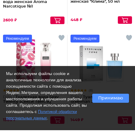
женская "Клима", 50 мл
вода женская Aroma
Narcotique №1
448 ₽
2600 ₽
Рекомендуем
Рекомендуем
Мы используем файлы cookie и
аналогичные технологии для анализа
посещаемости сайта с помощью
(6)
(8)
Яндекс.Метрики, определения вашего
Dilis /
Туалетная вода Sexy
Dilis /
Туалетная вода
Принимаю
местоположения и улучшения работы
Twenty (Секси Твенти)
Steelman zone
сайта. Продолжая использовать сайт, вы
соглашаетесь с
Политикой обработки
.
персональных данных
1380 ₽
1449 ₽