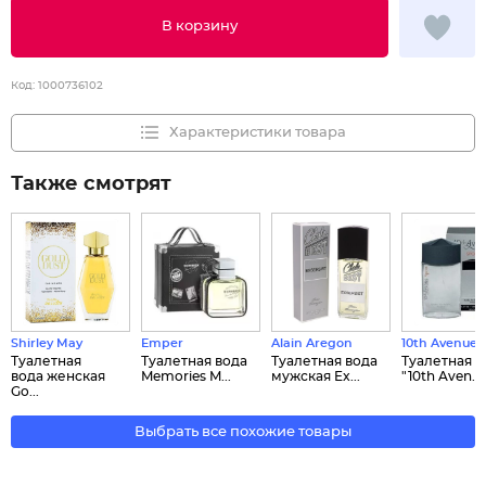
В корзину
Код:
1000736102
Характеристики товара
Также смотрят
Shirley May
Emper
Alain Aregon
10th Avenue
Туалетная
Туалетная вода
Туалетная вода
Туалетная в
вода женская
Memories M...
мужская Ex...
"10th Aven...
Go...
Выбрать все похожие товары