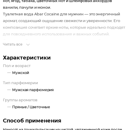
нот, ягод, табака, цветочных нот и шлейфовых аккордов
ванили, пачули и монои.
Туалетная вода Abar Cocaine для мужчин — это энергичный
аромат, создающий ощущение свежести и уверенности. Его
композиция сочетает яркие ноты, которые идеально подходят
для повседневного использования и важных событий.
Созданная без тестирования на животных, она обеспечивает
Читать все
комфорт и безопасность при каждом применении.
Компактный флакон удобно помещается в сумку или портфель,
Характеристики
позволяя всегда оставаться стильным.
Пол и возраст
Аромат рассчитан на взрослую аудиторию, подчеркивая
Мужской
индивидуальность и силу характера. Его долгий срок годности
гарантирует надежность и качество на протяжении
Тип парфюмерии
нескольких лет.
Мужская парфюмерия
Группы ароматов
Пряные /
Цветочные
Способ применения
Наносят на точки пульсации на чистой, увлажненной коже после