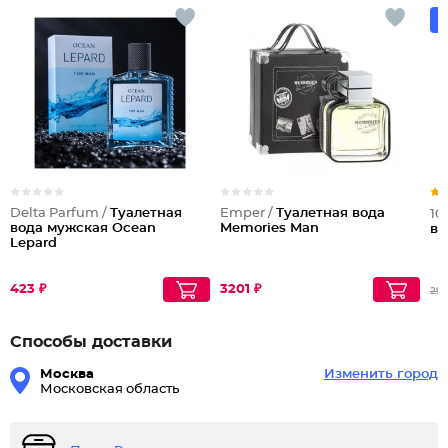
Delta Parfum /
Туалетная
Emper /
Туалетная вода
10
вода мужская Ocean
Memories Man
во
Lepard
423 ₽
3201 ₽
297
Способы доставки
Москва
Изменить город
Московская область