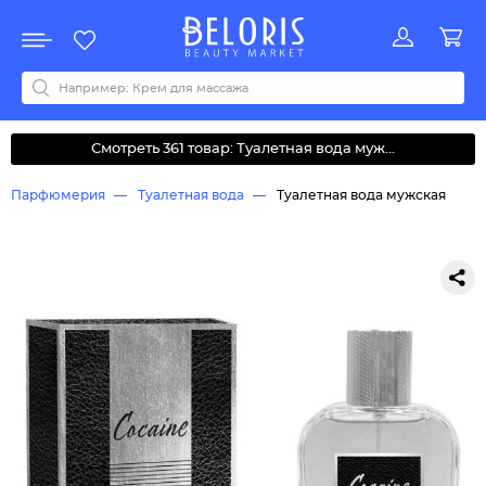
Распродажа
Акции
Новинки
Хит продаж
Все бренды
0-9
A
B
C
D
E
F
G
H
I
J
K
L
M
N
O
P
Q
R
S
T
U
V
W
Y
Z
А
Б
В
Д
З
И
М
О
К
Л
Н
П
Р
С
Т
У
Ф
Ч
Смотреть 361 товар: Туалетная вода муж...
Парфюмерия
Туалетная вода
Туалетная вода мужская