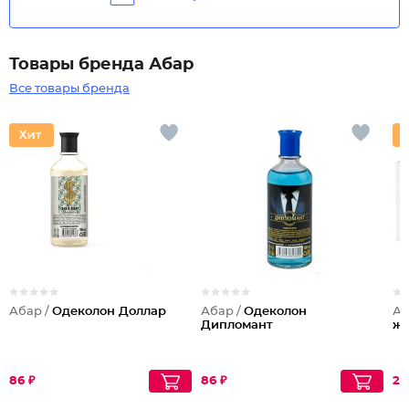
Товары бренда Абар
Все товары бренда
Абар /
Одеколон Доллар
Абар /
Одеколон
Аб
Дипломант
же
86 ₽
86 ₽
21