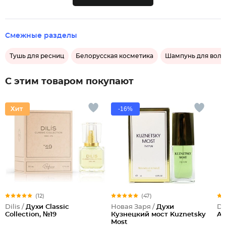
Смежные разделы
Тушь для ресниц
Белорусская косметика
Шампунь для воло
С этим товаром покупают
-16%
(12)
(47)
Dilis /
Духи Classic
Новая Заря /
Духи
Dil
Collection, №19
Кузнецкий мост Kuznetsky
Ar
Most