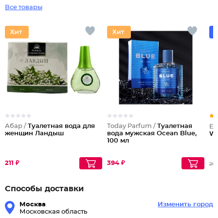
Все товары
Абар /
Туалетная вода для
Today Parfum /
Туалетная
Ev
женщин Ландыш
вода мужская Ocean Blue,
Wh
100 мл
211 ₽
394 ₽
26
Способы доставки
Москва
Изменить город
Московская область