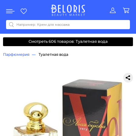
Распродажа
Акции
Новинки
Хит продаж
Все бренды
0-9
A
B
C
D
E
F
G
H
I
J
K
L
M
N
O
P
Q
R
S
T
U
V
W
Y
Z
А
Б
В
Д
З
И
М
О
К
Л
Н
П
Р
С
Т
У
Ф
Ч
Смотреть 606 товаров: Туалетная вода
Парфюмерия
Туалетная вода