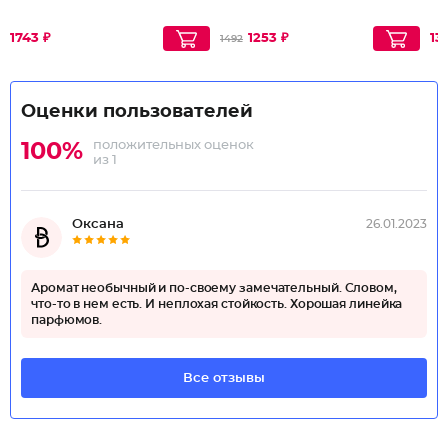
1743 ₽
1253 ₽
13
1492
Оценки пользователей
положительных оценок
100%
из 1
Оксана
26.01.2023
Аромат необычный и по-своему замечательный. Словом,
что-то в нем есть. И неплохая стойкость. Хорошая линейка
парфюмов.
Все отзывы