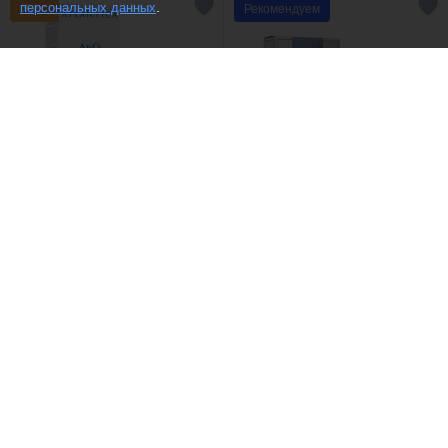
.
персональных данных
Рекомендуем
(4)
Dilis /
Туалетная вода "Alpha
Dilis /
Туалетная вода
& omega"
Vivat
1740 ₽
1601 ₽
Рекомендуем