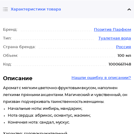
Характеристики товара
Бренд:
Позитив Парфюм
Тип:
Туалетная вода
Страна бренда:
Россия
Объем:
100 мл
Код:
1000661148
Описание
Нашли ошибку в описании?
Аромат с мягким цветочно-фруктовым вкусом, наполнен
легкими пряными акцентами. Магический и чувственный, он
призван подчеркивать таинственность женщины.
Начальные ноты: имбирь, мандарин;
Нота сердца: абрикос, османтус, жасмин;
Конечная нота: сандал, мускус.
Характер: головокружительный