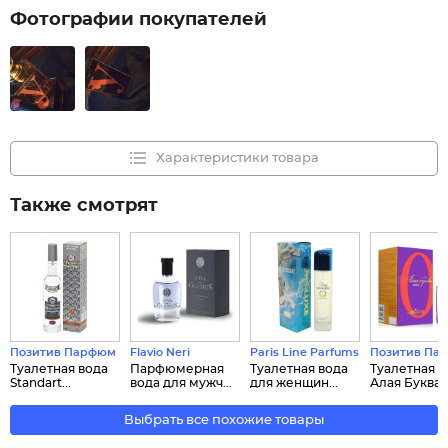
Фотографии покупателей
Характеристики товара
Также смотрят
Позитив Парфюм
Flavio Neri
Paris Line Parfums
Позитив Па
Туалетная вода
Парфюмерная
Туалетная вода
Туалетная в
Standart...
вода для мужч...
для женщин...
Алая Буква..
Выбрать все похожие товары