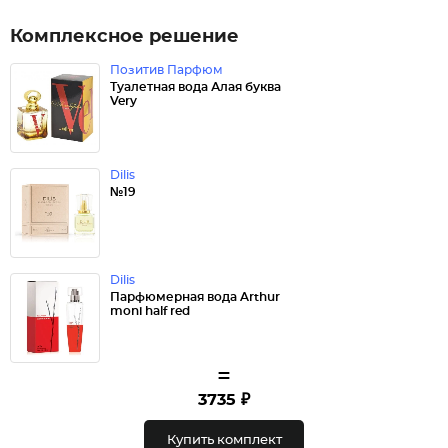
Комплексное решение
Позитив Парфюм
Туалетная вода Алая буква
Very
Dilis
№19
Dilis
Парфюмерная вода Arthur
moni half red
=
3735 ₽
Купить комплект