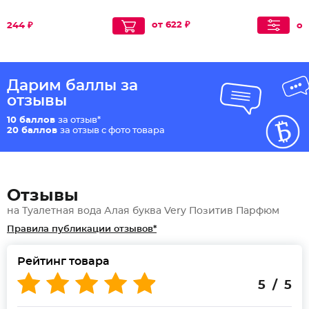
от 622 ₽
244 ₽
от
Дарим баллы за
отзывы
10 баллов
за отзыв*
20 баллов
за отзыв с фото товара
Отзывы
на Туалетная вода Алая буква Very Позитив Парфюм
Правила публикации отзывов*
Рейтинг товара
5 / 5