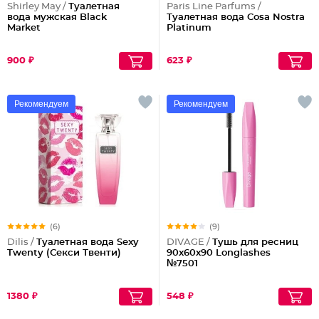
Shirley May /
Туалетная
Paris Line Parfums /
вода мужская Black
Туалетная вода Cosa Nostra
Market
Platinum
900 ₽
623 ₽
Рекомендуем
Рекомендуем
(6)
(9)
Dilis /
Туалетная вода Sexy
DIVAGE /
Тушь для ресниц
Twenty (Секси Твенти)
90x60x90 Longlashes
№7501
1380 ₽
548 ₽