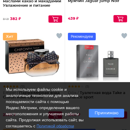
мужчин Jaguar jump Noir
маслами какао и макадамии
Увлажнение и питание
439 ₽
382 ₽
849
Рекомендуем
(11)
(5)
Мы используем файлы cookie и
Emper /
Парфюмерная вода
Dilis /
Туалетная вода Take a
аналогичные технологии для анализа
Chifon Rose Couture
chance sport
посещаемости сайта с помощью
Яндекс.Метрики, определения вашего
Принимаю
местоположения и улучшения работы
2330 ₽
1380 ₽
сайта. Продолжая использовать сайт, вы
соглашаетесь с
Политикой обработки