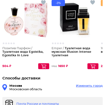
-3%
Позитив Парфюм /
Emper /
Туалетная вода
10
Туалетная вода Egoistka,
мужская Illusion Intense
во
Egoistka In Love
туалетная
504 ₽
1650 ₽
21
1702
Способы доставки
Москва
Изменить город
Московская область
Почта России и почтоматы