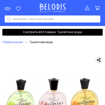
Распродажа
Акции
Новинки
Хит продаж
Все бренды
0-9
A
B
C
D
E
F
G
H
I
J
K
L
M
N
O
P
Q
R
S
T
U
V
W
Y
Z
А
Б
В
Д
З
И
М
О
К
Л
Н
П
Р
С
Т
У
Ф
Ч
Смотреть 603 товара: Туалетная вода
Парфюмерия
Туалетная вода