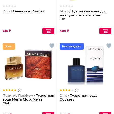
Dilis /
Одеколон Комбат
Абар /
Туалетная вода для
женщин Koko madame
Elle
616 ₽
409 ₽
Рекомендуем
(2)
(3)
Позитив Парфюм /
Туалетная
Dilis /
Туалетная вода
вода Men's Club, Men's
Odyssey
Club