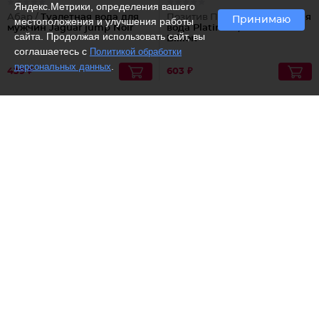
Яндекс.Метрики, определения вашего
Абар /
Туалетная вода для
Позитив Парфюм /
Туалетная
Принимаю
местоположения и улучшения работы
мужчин Jaguar jump Noir
вода Platinum, Platinum
сайта. Продолжая использовать сайт, вы
Billion
соглашаетесь с
Политикой обработки
.
персональных данных
439 ₽
603 ₽
(1)
Brocard /
Туалетная вода
Paris Line Parfums /
"Secret Service Platinum"
Туалетная вода Dollar
1144 ₽
594 ₽