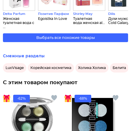
Delta Parfum
Позитив Парфюм
Shirley May
Dilis
Женская
Egoistka In Love
Туалетная
Духи мужск
туалетная вода с
вода женская al...
Cold Galaxy..
...
Выбрать все похожие товары
Смежные разделы
LuxVisage
Корейская косметика
Холика Холика
Белита
С этим товаром покупают
-62%
-68%