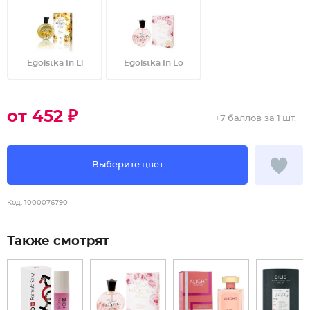
Egoistka In Li
Egoistka In Lo
от 452 ₽
+
7 баллов
за 1 шт.
Выберите цвет
Код:
1000076790
Также смотрят