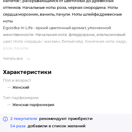
напиток", раскрывающийся от цветочных до древесных
оттенков. Начальные ноты: роза, черная смородина. Ноты
сердца:морозник, ваниль, пачули. Ноты шлейфа:древесные
ноты.
Egoistka In Life - яркий цветочный аромат, утонченной
женственности. Начальная нота: флердоранж, апельсиновый
цвет. Нота «сердца»: жасмин, белый мёд. Конечная нота: кедр,
роза, пачули.
Egoistka In Luck - в этих духах остается какая-то загадка, так
Читать все
называемая изюминка, заметить которую теперь не составит
труда. Начальные ноты: ямайский перец, фрезия; Нота
Характеристики
сердца: гелиотроп, жасмин, гибискус, болгарская роза;
Пол и возраст
Конечная нота: гималайский кедр, сандаловое дерево.
Женский
Egoistka In Shine - бесконечно женственный, воздушный,
легкий, весенне-летний аромат с яркими и свежими нотами
Тип парфюмерии
цветов и фруктов. Начальные ноты: юзу, лимон, мята и
Женская парфюмерия
фруктовые ноты; Нота сердца: лотос, магнолия и зеленое
яблоко; Конечная нота: амбра, сандал, белый кедр, ваниль и
2 покупателя
рекомендуют приобрести
мускус.
54 раза
добавили в список желаний
Egoistka In Roses - прозрачный цветочный букет. Лучезарный,