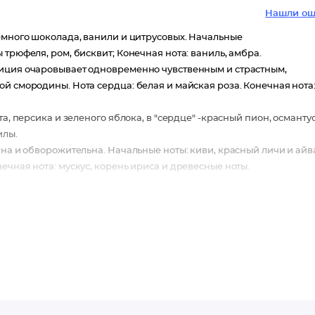
Нашли ош
емного шоколада, ванили и цитрусовых. Начальные
трюфеля, ром, бисквит; Конечная нота: ваниль, амбра.
зиция очаровывает одновременно чувственным и страстным,
й смородины. Нота сердца: белая и майская роза. Конечная нота
, персика и зеленого яблока, в "сердце" -красный пион, османтус
илы.
нна и обворожительна. Начальные ноты: киви, красный личи и айв
ечная нота: мускус, корень ириса и древесные ноты.