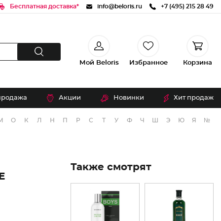
Бесплатная доставка*
info@beloris.ru
+7 (495) 215 28 49
Мой Beloris
Избранное
Корзина
продажа
Акции
Новинки
Хит продаж
М
О
К
Л
Н
П
Р
С
Т
У
Ф
Ч
Ш
Э
Ю
Я
№
Также смотрят
E