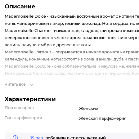
Описание
Mademoiselle Dolce - изысканный восточный аромат с нотами т
ноты: мандариновый ликер, темный шоколад; Нота сердца: ноты 
Mademoiselle Charme - изысканная, сладкая, шипровая компо
невероятно женственным нектаром. начальные ноты: лист черно
ваниль, пачули, амбра и древесные ноты.
Mademoiselle L'amour - открывается в начале ароматами граната
календула, конечные ноты состоят из рома, ванили, дуба и паст
Mademoiselle Couture - она соблазнительна и неуловима, жела
Нота сердца: белый шоколад, жасмин, орхидея и пирожное; Кон
Характер: сладкий. Группа ароматов: гурманные.
Читать все
Характеристики
Пол и возраст
Женский
Тип парфюмерии
Женская парфюмерия
15 раз
добавили в список желаний