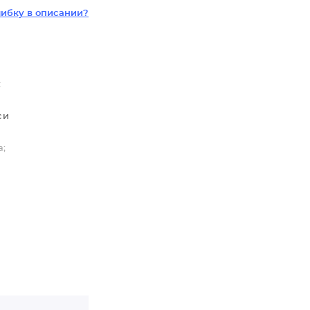
ибку в описании?
:
 и
а;