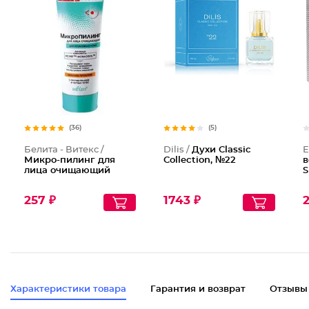
Духи Cl
(36)
(5)
Белита - Витекс /
Dilis /
Духи Classic
E
Микро-пилинг для
Collection, №22
в
лица очищающий
S
257 ₽
1743 ₽
Характеристики товара
Гарантия и возврат
Отзывы