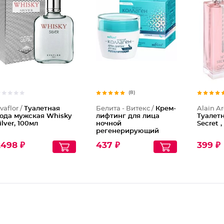
Туалетн
(8)
vaflor /
Туалетная
Белита - Витекс /
Крем-
Alain A
ода мужская Whisky
лифтинг для лица
Туалет
ilver, 100мл
ночной
Secret 
регенерирующий
Морской Коллаген
2498 ₽
437 ₽
399 ₽