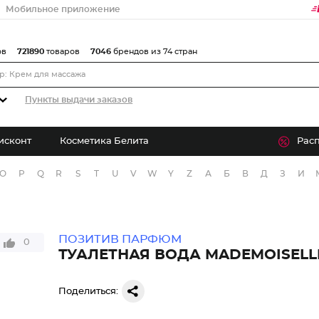
Мобильное приложение
ов
721890
товаров
7046
брендов из 74 стран
Пункты выдачи заказов
исконт
Косметика Белита
Рас
O
P
Q
R
S
T
U
V
W
Y
Z
А
Б
В
Д
З
И
ПОЗИТИВ ПАРФЮМ
0
ТУАЛЕТНАЯ ВОДА MADEMOISELL
Поделиться: