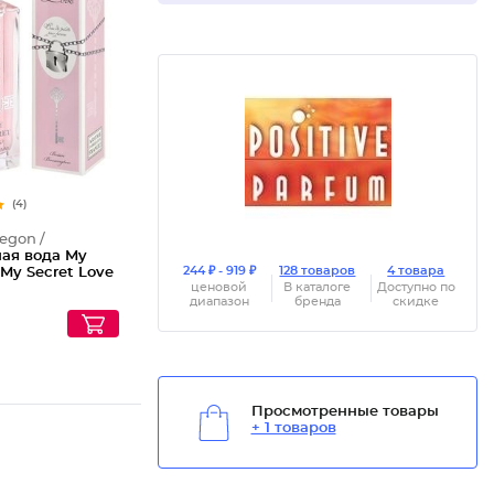
Туалетн
(4)
regon /
ная вода My
244 ₽ - 919 ₽
128 товаров
4 товара
, My Secret Love
ценовой
В каталоге
Доступно по
диапазон
бренда
скидке
Просмотренные товары
+ 1 товаров