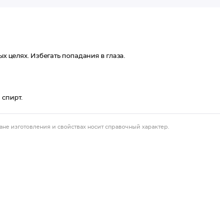
ых целях. Избегать попадания в глаза.
 спирт.
ане изготовления и свойствах носит справочный характер.