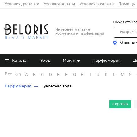
Условия доставки
Условия оплаты
Условия возврата
Помощь
116577
отзыв
Интернет-магазин
косметики и парфюмерии
Москва
Каталог
Уход
Макияж
Парфюмерия
Д
Все бренды
0-9
A
B
C
D
E
F
G
H
I
J
K
L
M
N
Парфюмерия
Туалетная вода
express