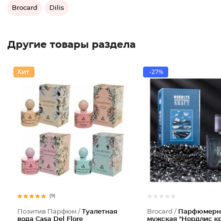
Brocard
Dilis
Другие товары раздела
-27%
(9)
Позитив Парфюм /
Туалетная
Brocard /
Парфюмерн
вода Casa Del Flore
мужская "Нордлис кр