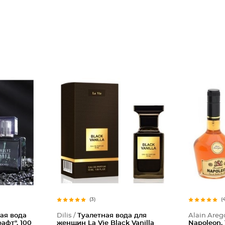
(3)
(
ая вода
Dilis /
Туалетная вода для
Alain Areg
афт", 100
женщин La Vie Black Vanilla
Napoleon,