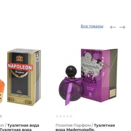
Все товары
Туалетн
Туалетн
4)
on /
Туалетная вода
Позитив Парфюм /
Туалетная
 Туалетная вода
вода Mademoiselle,