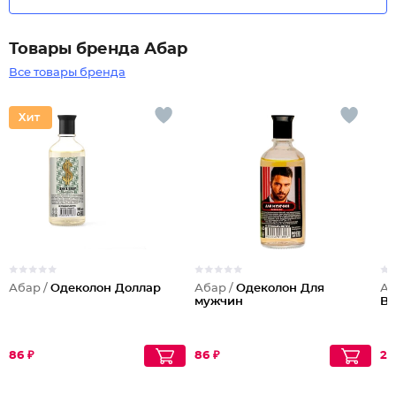
Товары бренда Абар
Все товары бренда
Абар /
Одеколон Доллар
Абар /
Одеколон Для
Аб
мужчин
Bl
86 ₽
86 ₽
20