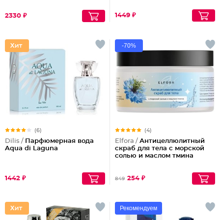
1449 ₽
2330 ₽
-70%
(6)
(4)
Dilis /
Парфюмерная вода
Elfora /
Антицеллюлитный
Aqua di Laguna
скраб для тела с морской
солью и маслом тмина
1442 ₽
254 ₽
849
Рекомендуем