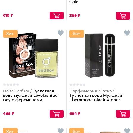
Gold
618 ₽
399 ₽
Delta Parfum /
Туалетная
Парфюмерия 21 века /
вода мужская Lovelas Bad
Туалетная вода Мужская
Boy с феромонами
Pheromone Black Amber
468 ₽
694 ₽