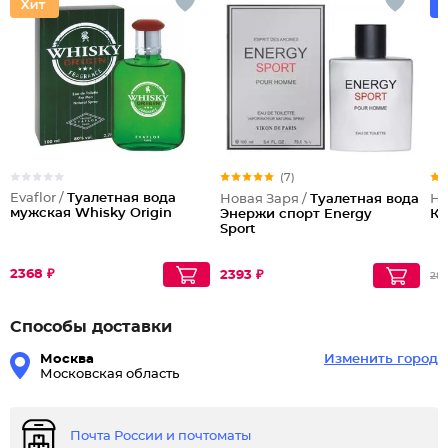
(7)
Evaflor /
Туалетная вода
Новая Заря /
Туалетная вода
Но
мужская Whisky Origin
Энержи спорт Energy
Ко
Sport
2368 ₽
2393 ₽
28
Способы доставки
Москва
Изменить город
Московская область
Почта России и почтоматы