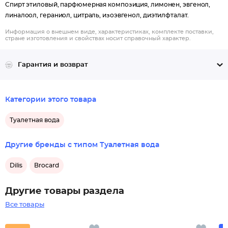
Спирт этиловый, парфюмерная композиция, лимонен, эвгенол,
линалоол, гераниол, цитраль, изоэвгенол, диэтилфталат.
Информация о внешнем виде, характеристиках, комплекте поставки,
стране изготовления и свойствах носит справочный характер.
Гарантия и возврат
Категории этого товара
Туалетная вода
Другие бренды с типом Туалетная вода
Dilis
Brocard
Другие товары раздела
Все товары