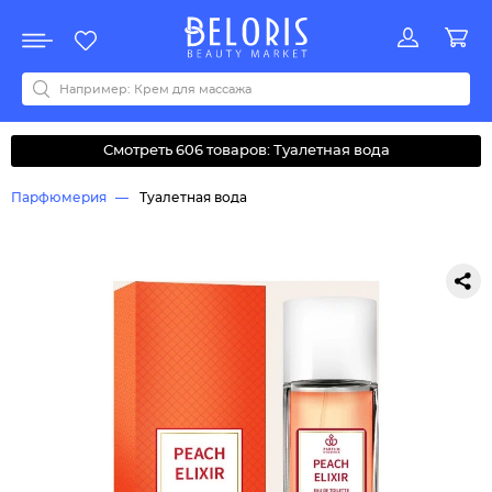
Распродажа
Акции
Новинки
Хит продаж
Все бренды
0-9
A
B
C
D
E
F
G
H
I
J
K
L
M
N
O
P
Q
R
S
T
U
V
W
Y
Z
А
Б
В
Д
З
И
М
О
К
Л
Н
П
Р
С
Т
У
Ф
Ч
Смотреть 606 товаров: Туалетная вода
Парфюмерия
Туалетная вода