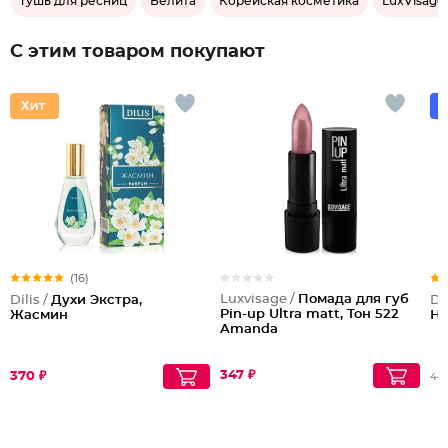
Тушь для ресниц
Белита
Корейская косметика
LuxVisage
С этим товаром покупают
(16)
Luxvisage /
Помада для губ
Dilis /
Духи Экстра,
Do
Pin-up Ultra matt, Тон 522
Жасмин
Не
Amanda
347 ₽
370 ₽
44