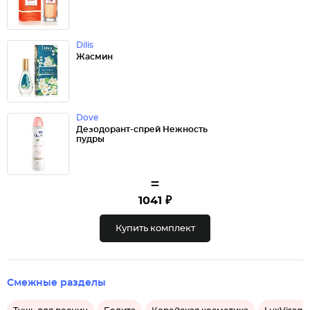
Dilis
Жасмин
Dove
Дезодорант-спрей Нежность
пудры
=
1041 ₽
Купить комплект
Смежные разделы