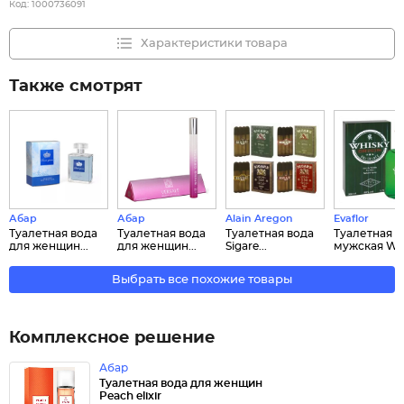
Код:
1000736091
Характеристики товара
Также смотрят
Абар
Абар
Alain Aregon
Evaflor
Туалетная вода
Туалетная вода
Туалетная вода
Туалетная в
для женщин...
для женщин...
Sigare...
мужская Wh.
Выбрать все похожие товары
Комплексное решение
Абар
Туалетная вода для женщин
Peach elixir