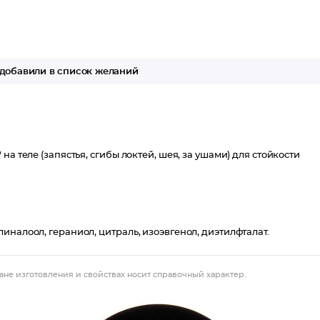
добавили в список желаний
а теле (запястья, сгибы локтей, шея, за ушами) для стойкости
иналоол, гераниол, цитраль, изоэвгенол, диэтилфталат.
ане изготовления и свойствах носит справочный характер.