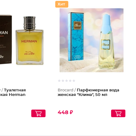
y /
Туалетная
Brocard /
Парфюмерная вода
ская Herman
женская "Клима", 50 мл
448 ₽