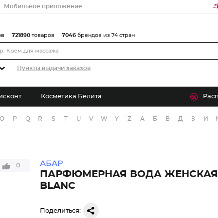
Мобильное приложение
ов
721890
товаров
7046
брендов из 74 стран
Пункты выдачи заказов
исконт
Косметика Белита
Рас
O
P
Q
R
S
T
U
V
W
Y
Z
А
Б
В
Д
З
И
АБАР
0
ПАРФЮМЕРНАЯ ВОДА ЖЕНСКАЯ 
BLANC
Поделиться: