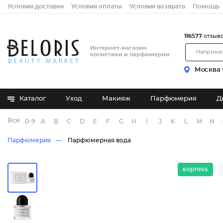
Условия доставки
Условия оплаты
Условия возврата
Помощь
116577
отзыв
Интернет-магазин
косметики и парфюмерии
Москва
Каталог
Уход
Макияж
Парфюмерия
Д
Все бренды
0-9
A
B
C
D
E
F
G
H
I
J
K
L
M
N
Парфюмерия
Парфюмерная вода
express