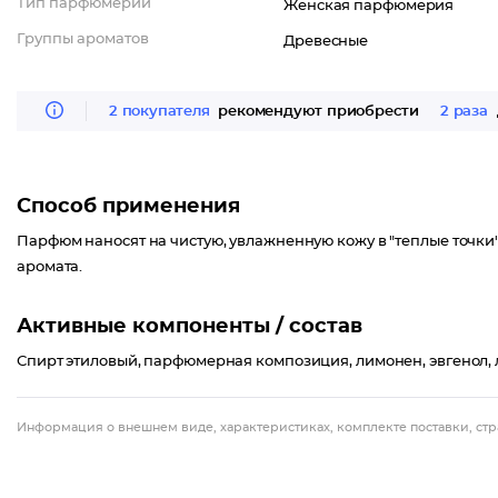
Тип парфюмерии
Женская парфюмерия
Группы ароматов
Древесные
2 покупателя
рекомендуют приобрести
2 раза
Способ применения
Парфюм наносят на чистую, увлажненную кожу в "теплые точки" н
аромата.
Активные компоненты / состав
Спирт этиловый, парфюмерная композиция, лимонен, эвгенол, л
Информация о внешнем виде, характеристиках, комплекте поставки, стр