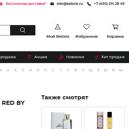
Бесплатная доставка*
info@beloris.ru
+7 (495) 215 28 49
Мой Beloris
Избранное
Корзина
продажа
Акции
Новинки
Хит продаж
М
О
К
Л
Н
П
Р
С
Т
У
Ф
Ч
Ш
Э
Ю
Я
№
Также смотрят
RED BY