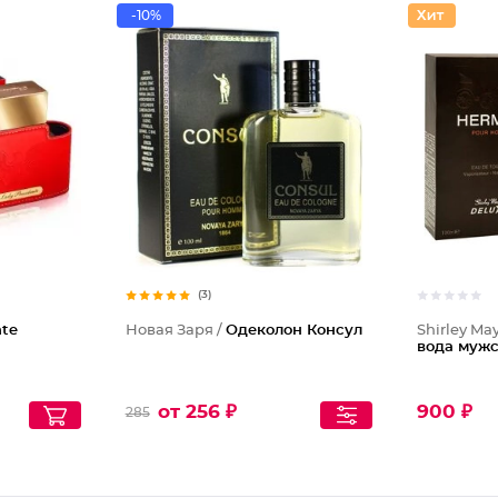
-10%
(3)
nte
Новая Заря /
Одеколон Консул
Shirley Ma
вода муж
от 256 ₽
900 ₽
285