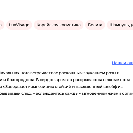
а
LuxVisage
Корейская косметика
Белита
Шампунь дл
Нашли ош
.Начальная нота встречает вас роскошным звучанием розы и
и и благородства. В сердце аромата раскрываются нежные ноты
ость.Завершает композицию стойкий и насыщенный шлейф из
забываемый след. Наслаждайтесь каждым мгновением жизни с эти