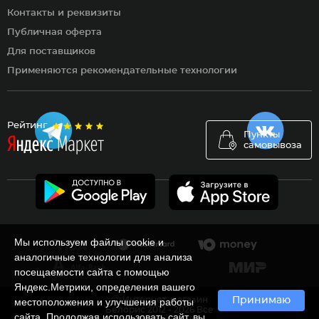
Контакты и реквизиты
Публичная оферта
Для поставщиков
Применяются рекомендательные технологии
Рейтинг
Пункты
самовывоза
Мы используем файлы cookie и
аналогичные технологии для анализа
посещаемости сайта с помощью
Яндекс.Метрики, определения вашего
Ⓒ Интернет-магазин
Принимаю
местоположения и улучшения работы
Белорис 2012 - 2026 Все
сайта. Продолжая использовать сайт, вы