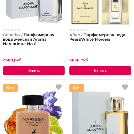
Geparlys /
Парфюмерная
Абар /
Парфюмерная вода
вода женская Aroma
Pear&White Flowers
Narcotique No 6
2600
руб
2050
руб