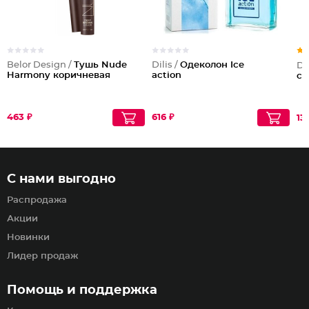
Belor Design /
Тушь Nude
Dilis /
Одеколон Ice
Dil
Harmony коричневая
action
ch
463 ₽
616 ₽
13
С нами выгодно
Распродажа
Акции
Новинки
Лидер продаж
Помощь и поддержка