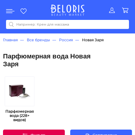
Распродажа
Акции
Новинки
Хит продаж
Все бренды
0-9
A
B
C
D
E
F
G
H
I
J
K
L
M
N
O
P
Q
R
S
T
U
V
W
Y
Z
А
Б
В
Д
З
И
М
О
К
Л
Н
П
Р
С
Т
У
Ф
Ч
Главная
Все бренды
Россия
Новая Заря
Парфюмерная вода Новая
Заря
Парфюмерная
вода (228+
видов)