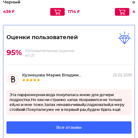
Черный
оч
439 ₽
1714 ₽
43
Оценки пользователей
положительных оценок
95%
из 21
Кузнецова Мария Владим...
25.02.2019
Эта парфюмерная вода покупалась мною для дочери
подростка.Но как ни странно запах понравился не только
ей,но и мне тоже.Запах ненавязчивый,сладковатый,в меру
стойкий.Покупали уже не в первый раз,будем брать ещё.
Все отзывы