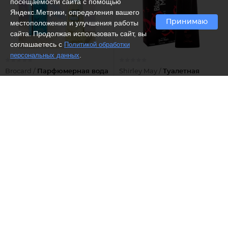
посещаемости сайта с помощью
Яндекс.Метрики, определения вашего
Принимаю
местоположения и улучшения работы
сайта. Продолжая использовать сайт, вы
соглашаетесь с
Политикой обработки
.
персональных данных
Brocard /
Парфюмерная вода
Shirley May /
Туалетная
женская "Клима", 50 мл
вода мужская Black
Market
448 ₽
900 ₽
Рекомендуем