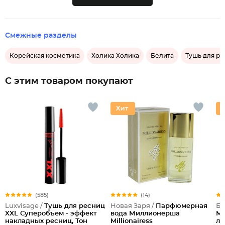
Смежные разделы
Корейская косметика
Холика Холика
Белита
Тушь для р
С этим товаром покупают
(585)
(14)
Luxvisage /
Тушь для ресниц
Новая Заря /
Парфюмерная
Бе
XXL Суперобъем - эффект
вода Миллионерша
Ме
накладных ресниц, Тон
Millionairess
ли