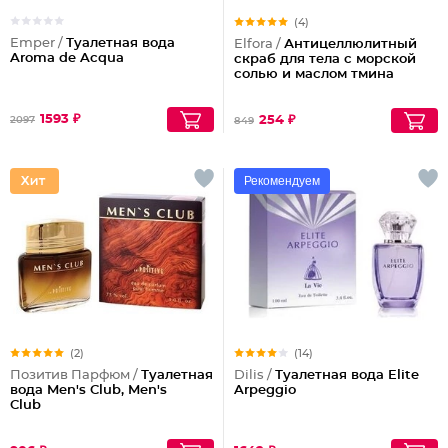
(4)
Emper /
Туалетная вода
Elfora /
Антицеллюлитный
Aroma de Acqua
скраб для тела с морской
солью и маслом тмина
1593 ₽
254 ₽
2097
849
Рекомендуем
(2)
(14)
Позитив Парфюм /
Туалетная
Dilis /
Туалетная вода Elite
вода Men's Club, Men's
Arpeggio
Club