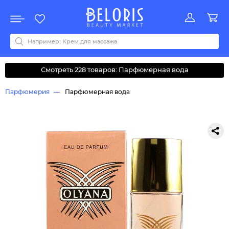
Распродажа
Акции
Новинки
Хит продаж
Все бренды
0-9
A
B
C
D
E
F
G
H
I
J
K
L
M
N
O
P
Q
R
S
T
U
V
W
Y
Z
А
Б
В
Д
З
И
М
О
К
Л
Н
П
Р
С
Т
У
Ф
Ч
Смотреть 228 товаров: Парфюмерная вода
Парфюмерия
Парфюмерная вода