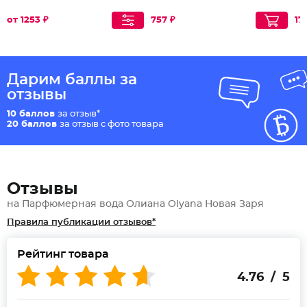
от 1253 ₽
757 ₽
17
Дарим баллы за
отзывы
10 баллов
за отзыв*
20 баллов
за отзыв с фото товара
Отзывы
на Парфюмерная вода Олиана Olyana Новая Заря
Правила публикации отзывов*
Рейтинг товара
4.76 / 5