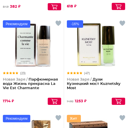
618 ₽
382 ₽
849
Рекомендуем
-16%
(23)
(47)
Новая Заря /
Парфюмерная
Новая Заря /
Духи
вода Жизнь прекрасна La
Кузнецкий мост Kuznetsky
Vie Est Charmante
Most
1714 ₽
1253 ₽
1492
Рекомендуем