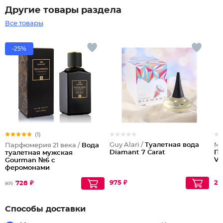
Другие товары раздела
Все товары
-25%
(1)
Guy Alari /
Туалетная вода
Ma
Парфюмерия 21 века /
Вода
Diamant 7 Carat
Па
туалетная мужская
Vi
Gourman №6 с
феромонами
975 ₽
22
728 ₽
971
Способы доставки