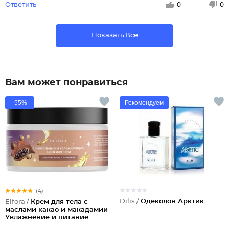
Ответить
0
0
Показать Все
Вам может понравиться
-55%
Рекомендуем
(4)
Dilis /
Одеколон Арктик
Elfora /
Крем для тела с
маслами какао и макадамии
Увлажнение и питание