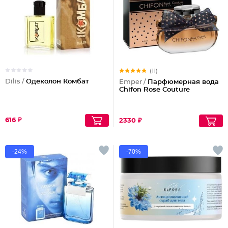
(11)
Dilis /
Одеколон Комбат
Emper /
Парфюмерная вода
Chifon Rose Couture
616 ₽
2330 ₽
-24%
-70%