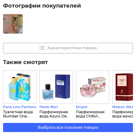
Фотографии покупателей
Характеристики товара
Также смотрят
Paris Line Parfums
Flavio Neri
Emper
Maison Alha
Туалетная вода
Парфюмерная
Парфюмерная
Парфюмерн
Number One...
вода Azuro De...
вода Chifon...
вода женская
Выбрать все похожие товары