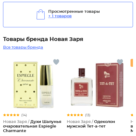
Просмотренные товары
+ 1 товаров
Товары бренда Новая Заря
Все товары бренда
(14)
(13)
Новая Заря /
Духи Шалунья
Новая Заря /
Одеколон
Но
очаровательная Espiegle
мужской Тет-а-тет
во
Charmante
Mi