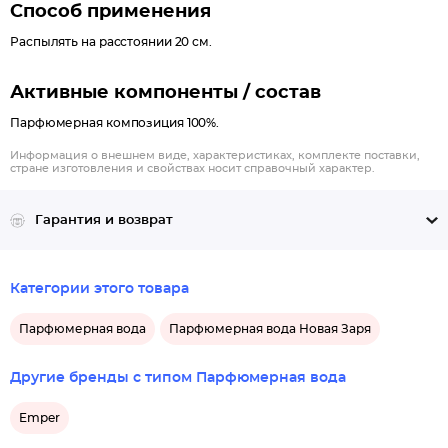
традиционным шлейфовым трио, вобравшим в себя оттенки
Способ применения
серой амбры, сандала и мускуса. Это удивительно изысканное,
Распылять на расстоянии 20 см.
многогранное и глубокое созвучие в полной мере раскрывает
красоту аромата Олиана, окружая владелицу парфюма
Активные компоненты / состав
трехмерным ольфакторным облаком. Парфюмерный состав
Парфюмерная композиция 100%.
композиции дает понять, что Олиана относится к
универсальному типу парфюмерии, с возможностью
Информация о внешнем виде, характеристиках, комплекте поставки,
стране изготовления и свойствах носит справочный характер.
круглогодичного и круглосуточного применения, но с учетом
возрастной категории пользователей.
Верхние ноты: бергамот, грейпфрут
Гарантия и возврат
Средние ноты: амбра, иланг-иланг, сандал
Базовые ноты: жасмин, водные ноты, ваниль
Категории этого товара
Парфюмерная вода
Парфюмерная вода Новая Заря
Другие бренды с типом Парфюмерная вода
Emper