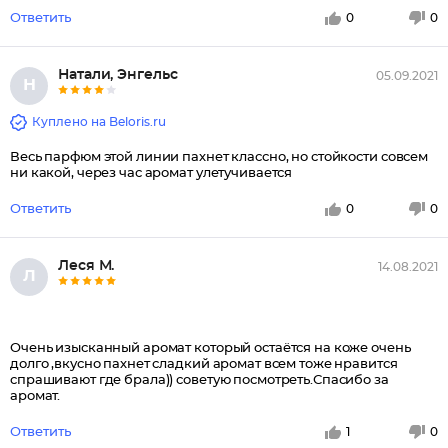
Ответить
0
0
Натали, Энгельс
05.09.2021
Н
Куплено на Beloris.ru
Весь парфюм этой линии пахнет классно, но стойкости совсем
ни какой, через час аромат улетучивается
Ответить
0
0
Леся М.
14.08.2021
Л
Очень изысканный аромат который остаётся на коже очень
долго ,вкусно пахнет сладкий аромат всем тоже нравится
спрашивают где брала)) советую посмотреть.Спасибо за
аромат.
Ответить
1
0