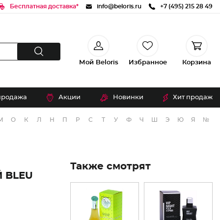
Бесплатная доставка*
info@beloris.ru
+7 (495) 215 28 49
Мой Beloris
Избранное
Корзина
продажа
Акции
Новинки
Хит продаж
М
О
К
Л
Н
П
Р
С
Т
У
Ф
Ч
Ш
Э
Ю
Я
№
Также смотрят
 BLEU