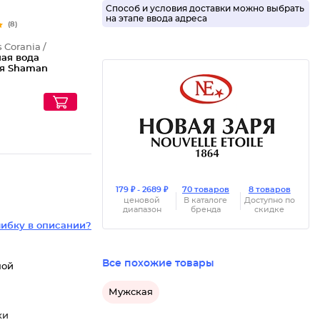
Способ и условия доставки можно выбрать
на этапе ввода адреса
(8)
 Corania /
ная вода
я Shaman
₽
179 ₽ - 2689 ₽
70 товаров
8 товаров
ценовой
В каталоге
Доступно по
диапазон
бренда
скидке
ибку в описании?
Все похожие товары
ной
Мужская
ки