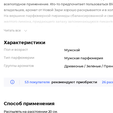
всепогодное применение. Кто-то предпочитает пользоваться Bl
владельцев, аромат от Новой Зари хорошо раскрывается и в хо
На вершине парфюмерной пирамиды сбалансированной и свеж
желтого лимона, придающего запаху запоминающуюся пикантну
нотка розового грейпфрута, а также сочный мотив зеленого ябл
Читать все
позитив, не позволяя мрачным чувствам влиять на ваше миров
аккорды розового перца, находящегося в тесном переплетении
Характеристики
акцентами центральной части выступают пряные нотки мускат
Пол и возраст
Мужской
мотива композиции Темно-синий обеспечено вступлением в игр
классического сочетания кедра и сандала. Элегантный шлейф 
Тип парфюмерии
Мужская парфюмерия
длиной.
Группы ароматов
Древесные /
Зелёные /
Прян
53 покупателя
рекомендуют приобрести
26 раз
Способ применения
Распылять на расстоянии 20 см.