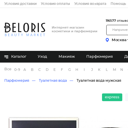
Условия доставки
Условия оплаты
Условия возврата
Помощь
116577
отзыв
Интернет-магазин
косметики и парфюмерии
Москва
Каталог
Уход
Макияж
Парфюмерия
Д
Все бренды
0-9
A
B
C
D
E
F
G
H
I
J
K
L
M
N
Парфюмерия
Туалетная вода
Туалетная вода мужская
express