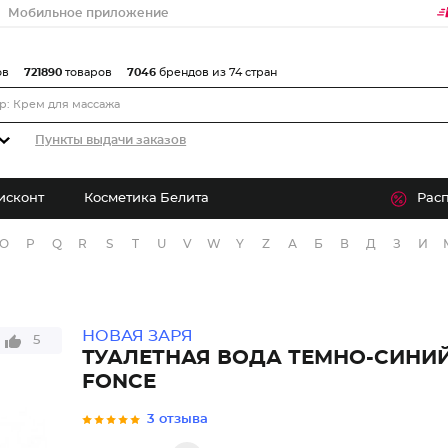
Мобильное приложение
ов
721890
товаров
7046
брендов из 74 стран
Пункты выдачи заказов
исконт
Косметика Белита
Рас
O
P
Q
R
S
T
U
V
W
Y
Z
А
Б
В
Д
З
И
НОВАЯ ЗАРЯ
5
ТУАЛЕТНАЯ ВОДА ТЕМНО-СИНИЙ
FONCE
3 отзыва