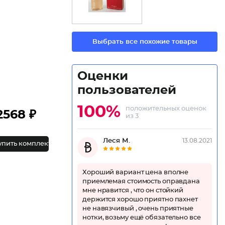
Выбрать все похожие товары
Оценки
пользователей
100%
положительных оценок
2568 ₽
из 3
Леся М.
13.08.2021
упить комплект
Хороший вариант цена вполне
приемлемая стоимость оправдана
мне нравится , что он стойкий
держится хорошо приятно пахнет
не навязчивый , очень приятные
нотки, возьму ещё обязательно все