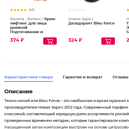
(45)
Белита - Витекс /
Крем-
Новая Заря /
Н
лифтинг для лица
Дезодорант Bleu fonce
Т
дневной
Э
Подтягивание и
S
Увлажнение с
374 ₽
324 ₽
2
гиалуроновой
кислотой
Характеристики товара
Гарантия и возврат
Отзывы
Описание
Темно-синий или Bleu Fonce – это необычная и яркая мужска
производителем Новая Заря с 2012 года. Современный парфюм 
классикой, составляющей изрядную долю ассортимента российс
проверенных временем методик, которые гарантировали комп
Насыщенный запах композиции выстроен на основе цитрусово-