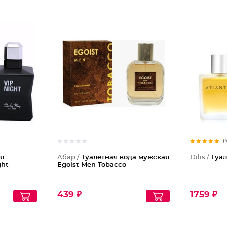
(
я
Абар /
Туалетная вода мужская
Dilis /
Туал
ght
Egoist Men Tobacco
439 ₽
1759 ₽