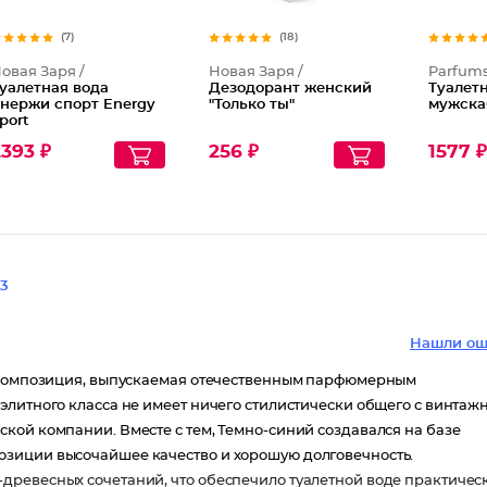
(7)
(18)
овая Заря /
Новая Заря /
Parfums
уалетная вода
Дезодорант женский
Туалет
нержи спорт Energy
"Только ты"
мужска
port
393 ₽
256 ₽
1577 
3
Нашли ош
я композиция, выпускаемая отечественным парфюмерным
элитного класса не имеет ничего стилистически общего с винтаж
кой компании. Вместе с тем, Темно-синий создавался на базе
озиции высочайшее качество и хорошую долговечность.
древесных сочетаний, что обеспечило туалетной воде практичес