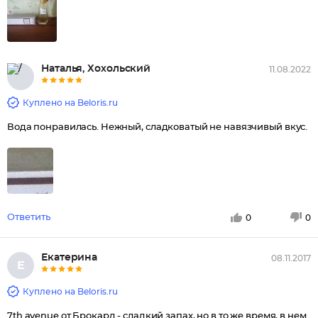
Наталья, Хохольский
11.08.2022
Куплено на Beloris.ru
Вода понравилась. Нежный, сладковатый не навязчивый вкус.
Ответить
0
0
Екатерина
08.11.2017
Е
Куплено на Beloris.ru
7th avenue от Брокард - сладкий запах, но в то же время, в нем