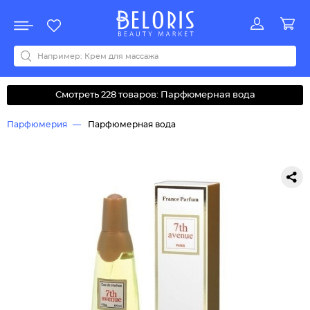
Распродажа
Акции
Новинки
Хит продаж
Все бренды
0-9
A
B
C
D
E
F
G
H
I
J
K
L
M
N
O
P
Q
R
S
T
U
V
W
Y
Z
А
Б
В
Д
З
И
М
О
К
Л
Н
П
Р
С
Т
У
Ф
Ч
Смотреть 228 товаров: Парфюмерная вода
Парфюмерия
Парфюмерная вода