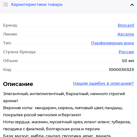
Характеристики товара
Бренд:
Brocard
Линия:
Ascania
Тип:
Парфюмерная вода
Страна бренда:
Россия
Объем:
50 мл
Код:
1000030323
Описание
Нашли ошибку в описании?
Элегантный, интеллигентный, бархатный, немного строгий
аромат
Верхние ноты: мандарин, сирень, липовый цвет, ландыш,
покрытая росой магнолия и бергамот
Ноты сердца: жасмин, мускатный орех, иланг-иланг, тубероза,
гвоздика с фиалкой, болгарская роза и персик
База: мускус, амбра, сандал, гвоздика, ирис, ваниль