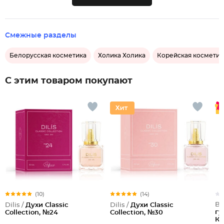
Смежные разделы
Белорусская косметика
Холика Холика
Корейская косметик
С этим товаром покупают
(10)
(14)
Be
Dilis /
Духи Classic
Dilis /
Духи Classic
гу
Collection, №24
Collection, №30
Ка