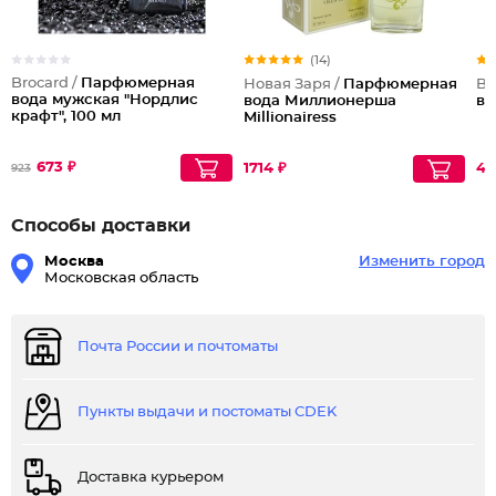
(14)
Brocard /
Парфюмерная
Новая Заря /
Парфюмерная
Br
вода мужская "Нордлис
вода Миллионерша
во
крафт", 100 мл
Millionairess
673 ₽
1714 ₽
44
923
Способы доставки
Москва
Изменить город
Московская область
Почта России и почтоматы
Пункты выдачи и постоматы CDEK
Доставка курьером