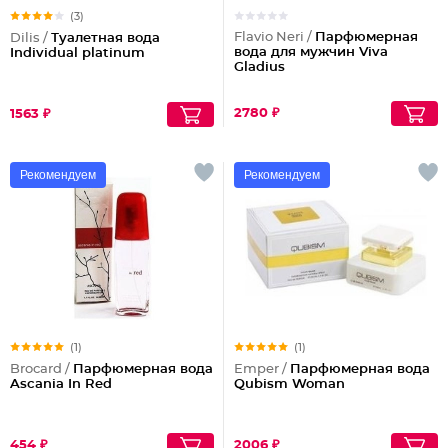
(3)
Flavio Neri /
Парфюмерная
Dilis /
Туалетная вода
вода для мужчин Viva
Individual platinum
Gladius
2780 ₽
1563 ₽
Рекомендуем
Рекомендуем
(1)
(1)
Brocard /
Парфюмерная вода
Emper /
Парфюмерная вода
Ascania In Red
Qubism Woman
454 ₽
2006 ₽