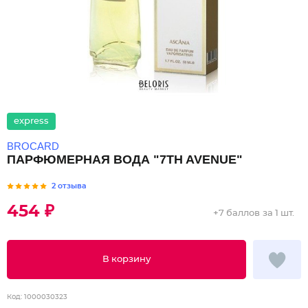
express
BROCARD
ПАРФЮМЕРНАЯ ВОДА "7TH AVENUE"
2 отзыва
454 ₽
+
7 баллов
за 1 шт.
В корзину
Код:
1000030323