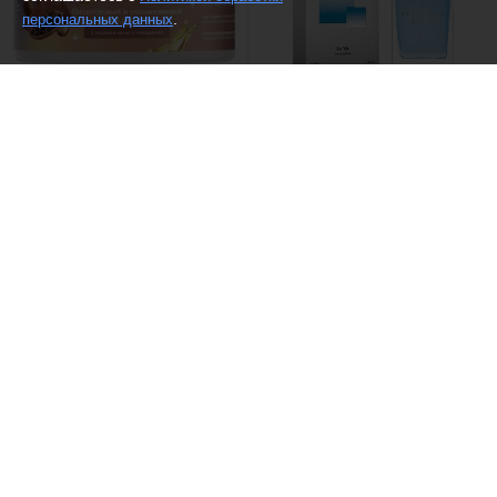
.
персональных данных
(4)
(8)
Elfora /
Крем для тела с
Dilis /
Туалетная вода
маслами какао и макадамии
Steelman zone
Увлажнение и питание
382 ₽
1449 ₽
849
Рекомендуем
Рекомендуем
(6)
Dilis /
Туалетная вода "Alpha
Dilis /
Туалетная вода Sexy