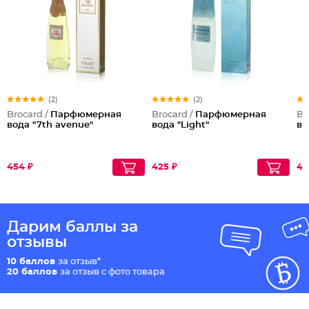
(2)
(2)
Brocard /
Парфюмерная
Brocard /
Парфюмерная
Br
вода "7th avenue"
вода "Light"
во
454 ₽
425 ₽
41
Дарим баллы за
отзывы
10 баллов
за отзыв*
20 баллов
за отзыв с фото товара