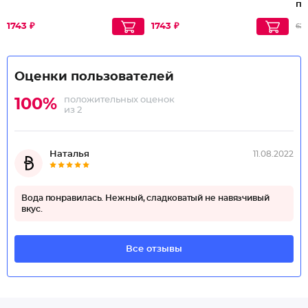
пе
1743 ₽
1743 ₽
62
Оценки пользователей
положительных оценок
100%
из 2
Наталья
11.08.2022
Вода понравилась. Нежный, сладковатый не навязчивый
вкус.
Все отзывы