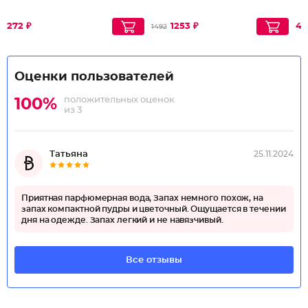
272 ₽
1253 ₽
45
1492
Оценки пользователей
положительных оценок
100%
из 3
Татьяна
25.11.2024
Приятная парфюмерная вода, Запах немного похож, на
запах компактной пудры и цветочный. Ощущается в течении
дня на одежде. Запах легкий и не навязчивый.
Все отзывы