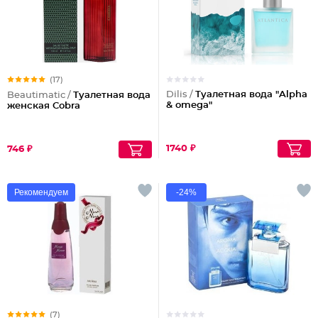
(17)
Dilis /
Туалетная вода "Alpha
Beautimatic /
Туалетная вода
& omega"
женская Cobra
1740 ₽
746 ₽
Рекомендуем
-24%
(7)