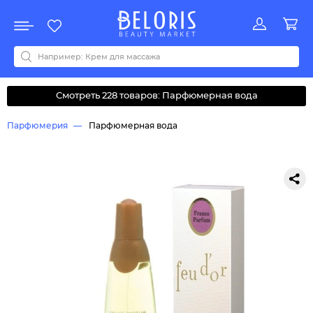
Распродажа
Акции
Новинки
Хит продаж
Все бренды
0-9
A
B
C
D
E
F
G
H
I
J
K
L
M
N
O
P
Q
R
S
T
U
V
W
Y
Z
А
Б
В
Д
З
И
М
О
К
Л
Н
П
Р
С
Т
У
Ф
Ч
Смотреть 228 товаров: Парфюмерная вода
Парфюмерия
Парфюмерная вода