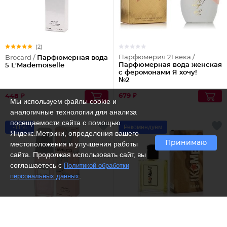
(2)
Парфюмерия 21 века /
Brocard /
Парфюмерная вода
Парфюмерная вода женская
5 L'Mademoiselle
с феромонами Я хочу!
№2
679 ₽
448 ₽
Мы используем файлы cookie и
аналогичные технологии для анализа
посещаемости сайта с помощью
-11%
Рекомендуем
Яндекс.Метрики, определения вашего
Принимаю
местоположения и улучшения работы
сайта. Продолжая использовать сайт, вы
соглашаетесь с
Политикой обработки
.
персональных данных
(1)
Dilis /
Одеколон Комбат
Brocard /
Парфюмерная вода