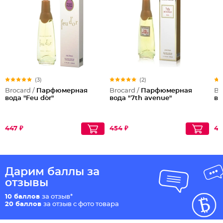
(3)
(2)
Brocard /
Парфюмерная
Brocard /
Парфюмерная
Br
вода "Feu d`or"
вода "7th avenue"
во
447 ₽
454 ₽
41
Дарим баллы за
отзывы
10 баллов
за отзыв*
20 баллов
за отзыв с фото товара