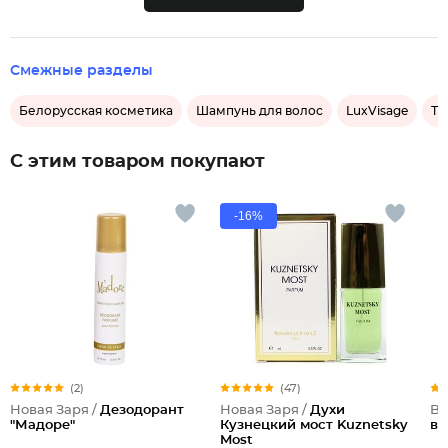
Смежные разделы
Белорусская косметика
Шампунь для волос
LuxVisage
Ту
С этим товаром покупают
-16%
(2)
(47)
Новая Заря /
Дезодорант
Новая Заря /
Духи
Br
"Мадоре"
Кузнецкий мост Kuznetsky
во
Most