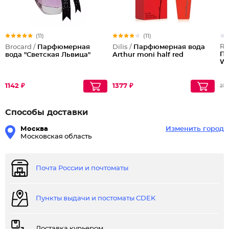
(11)
(11)
Re
Brocard /
Парфюмерная
Dilis /
Парфюмерная вода
Па
вода "Светская Львица"
Arthur moni half red
Wo
1142 ₽
1377 ₽
211
Способы доставки
Москва
Изменить город
Московская область
Почта России и почтоматы
Пункты выдачи и постоматы CDEK
Доставка курьером