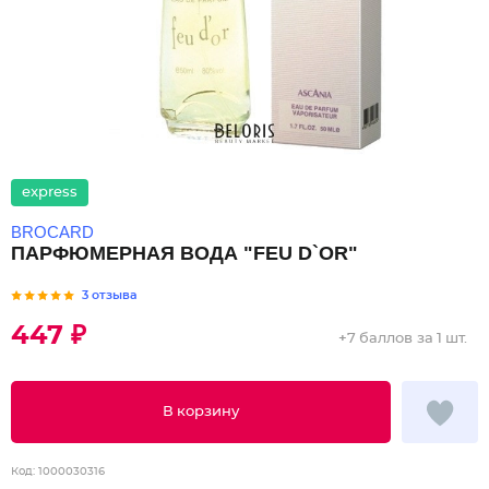
express
BROCARD
ПАРФЮМЕРНАЯ ВОДА "FEU D`OR"
3 отзыва
447 ₽
+
7 баллов
за 1 шт.
В корзину
Код:
1000030316