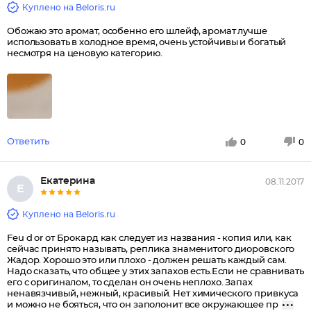
Куплено на Beloris.ru
Обожаю это аромат, особенно его шлейф, аромат лучше
использовать в холодное время, очень устойчивы и богатый
несмотря на ценовую категорию.
Ответить
0
0
Екатерина
08.11.2017
Е
Куплено на Beloris.ru
Feu d or от Брокард как следует из названия - копия или, как
сейчас принято называть, реплика знаменитого диоровского
Жадор. Хорошо это или плохо - должен решать каждый сам.
Надо сказать, что общее у этих запахов есть.Если не сравнивать
его с оригиналом, то сделан он очень неплохо. Запах
ненавязчивый, нежный, красивый. Нет химического привкуса
и можно не бояться, что он заполонит все окружающее пр