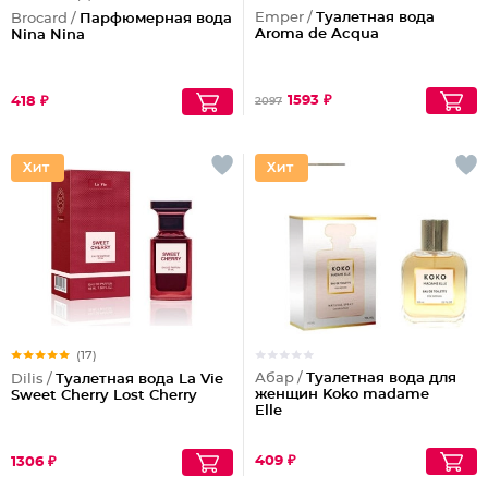
Emper /
Туалетная вода
Brocard /
Парфюмерная вода
Aroma de Acqua
Nina Nina
1593 ₽
418 ₽
2097
(17)
Абар /
Туалетная вода для
Dilis /
Туалетная вода La Vie
женщин Koko madame
Sweet Cherry Lost Cherry
Elle
409 ₽
1306 ₽