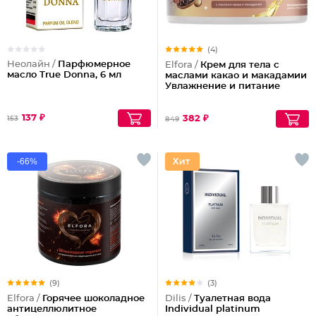
(4)
Неолайн /
Парфюмерное
Elfora /
Крем для тела с
масло True Donna, 6 мл
маслами какао и макадамии
Увлажнение и питание
137 ₽
382 ₽
153
849
-66%
(9)
(3)
Elfora /
Горячее шоколадное
Dilis /
Туалетная вода
антицеллюлитное
Individual platinum