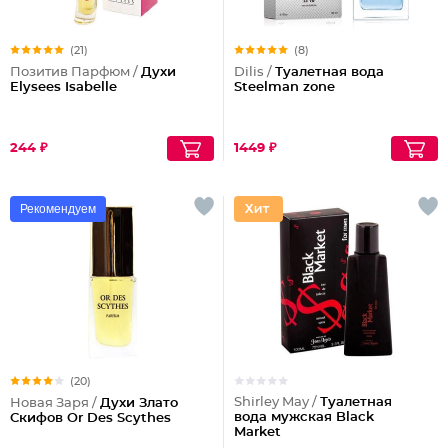
(21)
(8)
Позитив Парфюм /
Духи
Dilis /
Туалетная вода
Elysees Isabelle
Steelman zone
244 ₽
1449 ₽
Рекомендуем
(20)
Shirley May /
Туалетная
Новая Заря /
Духи Злато
вода мужская Black
Скифов Or Des Scythes
Market