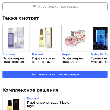
Характеристики товара
Также смотрят
Grandeur
Brocard
Emper
Today Parfu
Парфюмерная
Парфюмерная
Парфюмерная
Туалетная в
вода женская ...
вода "7th ave...
вода Chifon...
мужская Oc..
Выбрать все похожие товары
Комплексное решение
Brocard
Парфюмерная вода "Magic
night"