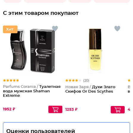
С этим товаром покупают
(20)
Parfums Corania /
Туалетная
Новая Заря /
Духи Злато
Br
вода мужская Shaman
Скифов Or Des Scythes
во
Extreme
1952 ₽
1253 ₽
45
Оценки пользователей