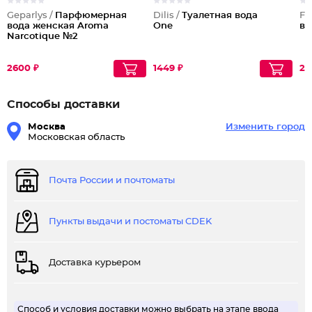
Geparlys /
Парфюмерная
Dilis /
Туалетная вода
Fl
вода женская Aroma
One
во
Narcotique №2
2600 ₽
1449 ₽
21
Способы доставки
Москва
Изменить город
Московская область
Почта России и почтоматы
Пункты выдачи и постоматы CDEK
Доставка курьером
Способ и условия доставки можно выбрать на этапе ввода