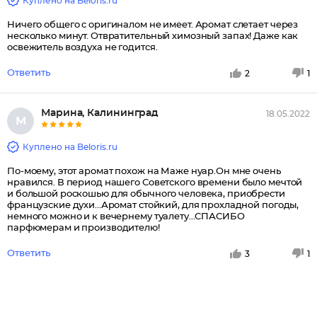
Куплено на Beloris.ru
Ничего общего с оригиналом не имеет. Аромат слетает через
несколько минут. Отвратительный химозный запах! Даже как
освежитель воздуха не годится.
Ответить
2
1
Марина, Калининград
18.05.2022
М
Куплено на Beloris.ru
По-моему, этот аромат похож на Маже нуар.Он мне очень
нравился. В период нашего Советского времени было мечтой
и большой роскошью для обычного человека, приобрести
французские духи...Аромат стойкий, для прохладной погоды,
немного можно и к вечернему туалету...СПАСИБО
парфюмерам и производителю!
Ответить
3
1