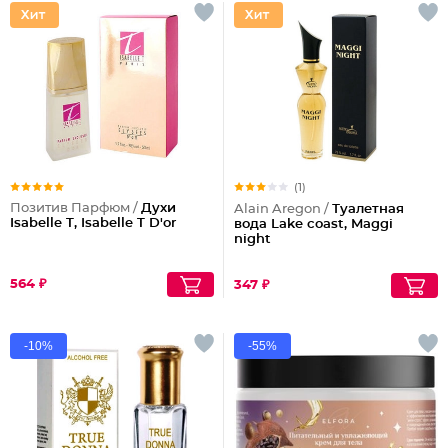
(1)
Позитив Парфюм /
Духи
Alain Aregon /
Туалетная
Isabelle T, Isabelle T D'or
вода Lake coast, Maggi
night
564 ₽
347 ₽
-10%
-55%