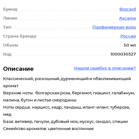
Бренд:
Brocard
Линия:
Ascania
Тип:
Парфюмерная вода
Страна бренда:
Россия
Объем:
50 мл
Код:
1000030327
Описание
Нашли ошибку в описании?
Классический, роскошный, дурманящий и обволакивающий
аромат
Верхние ноты: болгарская роза, бергамот, гиацинт, гальбанум,
малина, бутон и листья смородины
Ноты сердца: нарцисс, кедр, ландыш, иланг-иланг, тубероза,
мед
База: ветивер, пачули, дубовый мох, мускус, сандал, специи
Семейство ароматов: цветочные восточные