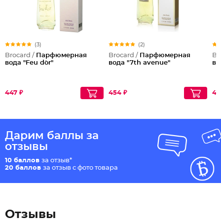
(3)
(2)
Brocard /
Парфюмерная
Brocard /
Парфюмерная
Br
вода "Feu d`or"
вода "7th avenue"
во
447 ₽
454 ₽
41
Дарим баллы за
отзывы
10 баллов
за отзыв*
20 баллов
за отзыв с фото товара
Отзывы