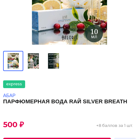
express
АБАР
ПАРФЮМЕРНАЯ ВОДА RАЙ SILVER BREATH
500 ₽
+
8 баллов
за 1 шт.