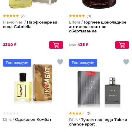
(2)
(9)
Flavio Neri /
Парфюмерная
Elfora /
Горячее шоколадное
вода Gabriella
антицеллюлитное
обертывание
2300 ₽
435 ₽
1280
Рекомендуем
Рекомендуем
(5)
Dilis /
Одеколон Комбат
Dilis /
Туалетная вода Take a
chance sport