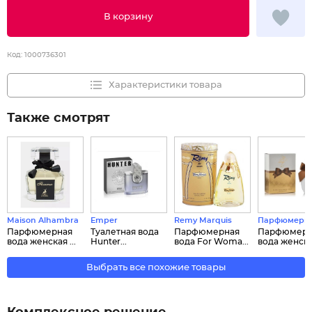
В корзину
Код:
1000736301
Характеристики товара
Также смотрят
Maison Alhambra
Emper
Remy Marquis
Парфюмерия 
Парфюмерная
Туалетная вода
Парфюмерная
Парфюмерн
вода женская ...
Hunter...
вода For Woma...
вода женская
Выбрать все похожие товары