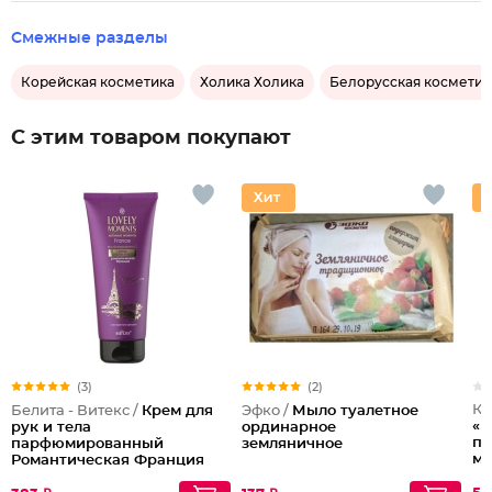
Смежные разделы
Корейская косметика
Холика Холика
Белорусская косметик
С этим товаром покупают
(3)
(2)
Ка
Белита - Витекс /
Крем для
Эфко /
Мыло туалетное
«М
рук и тела
ординарное
пс
парфюмированный
земляничное
мл
Романтическая Франция
Lovely Moments