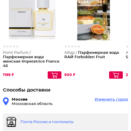
Ponti Parfum /
Абар /
Парфюмерная вода
Аб
Парфюмерная вода
RАЙ Forbidden Fruit
Sp
женская Imperatrice France
46
1199 ₽
500 ₽
20
Способы доставки
Москва
Изменить город
Московская область
Почта России и почтоматы