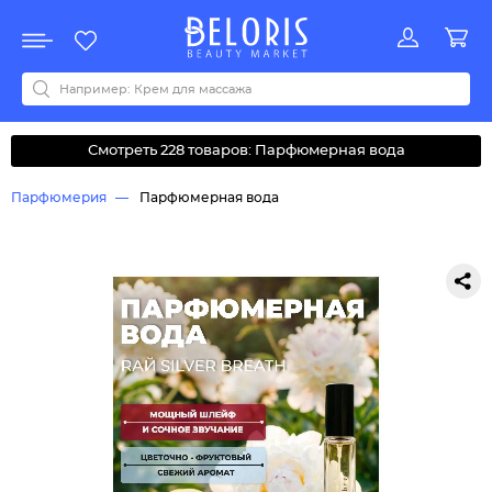
Распродажа
Акции
Новинки
Хит продаж
Все бренды
0-9
A
B
C
D
E
F
G
H
I
J
K
L
M
N
O
P
Q
R
S
T
U
V
W
Y
Z
А
Б
В
Д
З
И
М
О
К
Л
Н
П
Р
С
Т
У
Ф
Ч
Смотреть 228 товаров: Парфюмерная вода
Парфюмерия
Парфюмерная вода