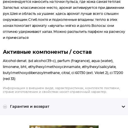
рекомендуется наносить на точки пульса, где кожа самая теплая:
Запястья: классическое место, аромат активируется при движении
рук.Шея и область за ушами: здесь аромат лучше всего слышен
окружающим.Сгиб локтя и подколенные впадины: тепло в этих
зонах помогает аромату «звучать» мягко и долго.Волосы: они
отлично удерживают запах. Можно распылить парфюм на расческу
и причесаться
Активные компоненты / состав
Alcohol denat. (sd alcohol 39-c), parfum (fragrance), aqua (water),
limonene, bht, ethylhexyl methoxycinnamate, ethylhexyl salicylate,
butyl methoxydibenzoylmethane, citral, ci 60730 (ext. Violet 2), ci 17200
(red 33)
Информация о внешнем виде, характеристиках, комплекте поставки,
стране изготовления и свойствах носит справочный характер.
Гарантия и возврат