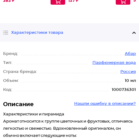
54
383 ₽
137 ₽
Характеристики товара
Бренд:
Абар
Тип:
Парфюмерная вода
Страна бренда:
Россия
Объем:
10 мл
Код:
1000736301
Описание
Нашли ошибку в описании?
Характеристики и пирамида
Аромат относится к группе цветочных и фруктовых, отличаясь
легкостью и свежестью. Вдохновленный оригиналом, он
обычно включает следующие ноты: