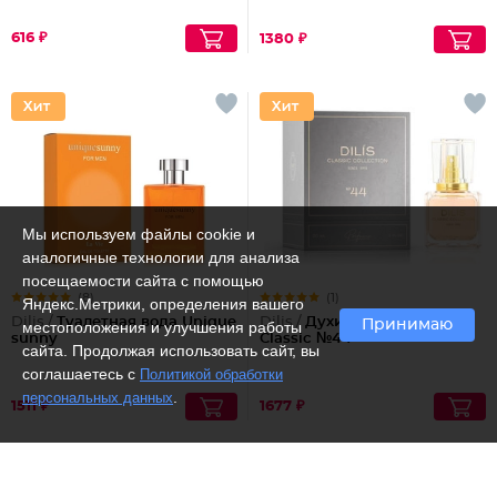
616 ₽
1380 ₽
Мы используем файлы cookie и
аналогичные технологии для анализа
посещаемости сайта с помощью
(8)
(1)
Яндекс.Метрики, определения вашего
Dilis /
Туалетная вода Unique
Dilis /
Духи женские экстра
Принимаю
местоположения и улучшения работы
sunny
Classic №44
сайта. Продолжая использовать сайт, вы
соглашаетесь с
Политикой обработки
.
персональных данных
1511 ₽
1677 ₽
Рекомендуем