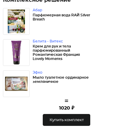
Комплексное решение
Абар
Парфюмерная вода RАЙ Silver
Breath
Белита - Витекс
Крем для рук и тела
парфюмированный
Романтическая Франция
Lovely Moments
Эфко
Мыло туалетное ординарное
земляничное
=
1020 ₽
Купить комплект