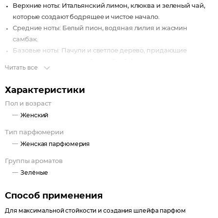
Верхние ноты: Итальянский лимон, клюква и зеленый чай,
которые создают бодрящее и чистое начало.
Средние ноты: Белый пион, водяная лилия и жасмин
самбак.
Базовые ноты: Пачули и светлое дерево, придающие
композиции элегантный и стойкий финиш.
Читать все
Характеристики
Пол и возраст
Женский
Тип парфюмерии
Женская парфюмерия
Группы ароматов
Зелёные
Способ применения
Для максимальной стойкости и создания шлейфа парфюм