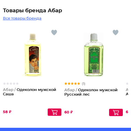
Товары бренда Абар
Все товары бренда
(1)
Абар /
Одеколон мужской
Аб
Абар /
Одеколон мужской
Саша
А
Русский лес
58 ₽
60
60 ₽