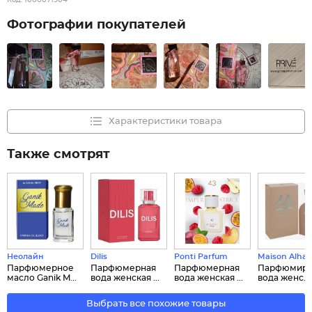
Код:
1000071904
Фотографии покупателей
Характеристики товара
Также смотрят
Неолайн
Dilis
Ponti Parfum
Maison Alha
Парфюмерное
Парфюмерная
Парфюмерная
Парфюмиро
масло Ganik M...
вода женская ...
вода женская ...
вода женс...
Выбрать все похожие товары