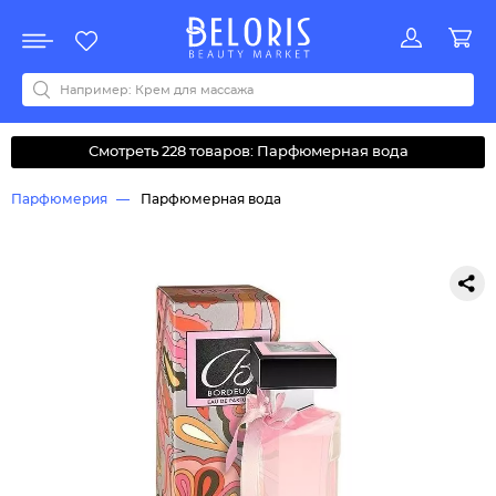
Распродажа
Акции
Новинки
Хит продаж
Все бренды
0-9
A
B
C
D
E
F
G
H
I
J
K
L
M
N
O
P
Q
R
S
T
U
V
W
Y
Z
А
Б
В
Д
З
И
М
О
К
Л
Н
П
Р
С
Т
У
Ф
Ч
Смотреть 228 товаров: Парфюмерная вода
Парфюмерия
Парфюмерная вода