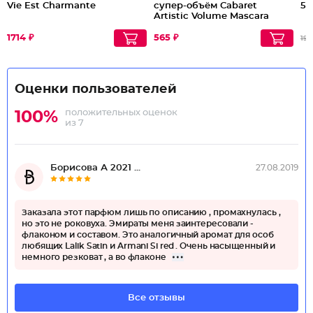
Vie Est Charmante
супер-объём Cabaret
5p
Artistic Volume Mascara
№1
1714 ₽
565 ₽
195
Оценки пользователей
положительных оценок
100%
из 7
Борисова А 2021 ...
27.08.2019
Заказала этот парфюм лишь по описанию , промахнулась ,
но это не роковуха. Эмираты меня заинтересовали -
флаконом и составом. Это аналогичный аромат для особ
любящих Lalik Satin и Armani Si red . Очень насыщенный и
немного резковат , а во флаконе
Все отзывы