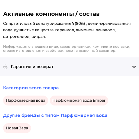
Активные компоненты / состав
Спирт этиловый денатурированный (80%) , деминерализованная
вода, душистые вещества, гераниол, лимонен, линалоол,
цитронеллол, цитрал.
Информация о внешнем виде, характеристиках, комплекте поставки,
стране изготовления и свойствах носит справочный характер.
Гарантия и возврат
Категории этого товара
Парфюмерная вода
Парфюмерная вода Emper
Другие бренды с типом Парфюмерная вода
Новая Заря