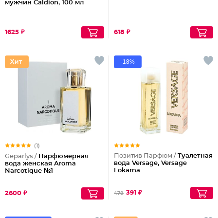
мужчин Caldion, 100 мл
1625 ₽
618 ₽
-18%
(1)
Позитив Парфюм /
Туалетная
Geparlys /
Парфюмерная
вода Versage, Versage
вода женская Aroma
Lokarna
Narcotique №1
391 ₽
2600 ₽
478