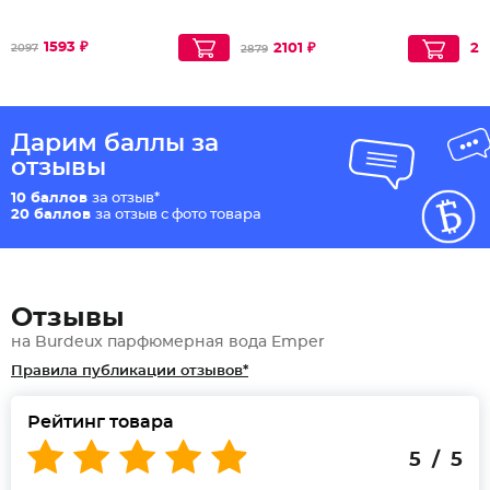
1593 ₽
2101 ₽
20
2097
2879
Дарим баллы за
отзывы
10 баллов
за отзыв*
20 баллов
за отзыв с фото товара
Отзывы
на Burdeux парфюмерная вода Emper
Правила публикации отзывов*
Рейтинг товара
5 / 5