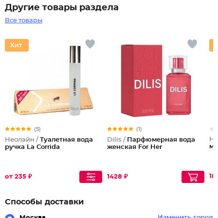
Другие товары раздела
Все товары
(5)
(1)
Не
Неолайн /
Туалетная вода
Dilis /
Парфюмерная вода
ма
ручка La Corrida
женская For Her
18
от 235 ₽
1428 ₽
Способы доставки
Москва
Изменить город