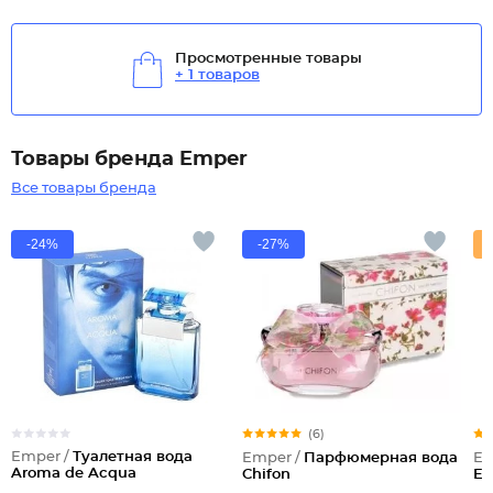
Просмотренные товары
+ 1 товаров
Товары бренда Emper
Все товары бренда
-24%
-27%
(6)
Emper /
Туалетная вода
Emper /
Парфюмерная вода
Em
Aroma de Acqua
Chifon
Et