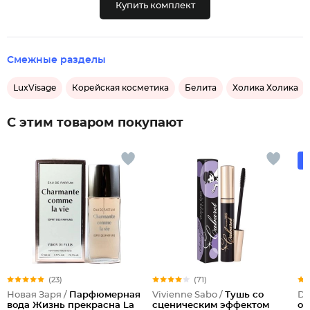
Купить комплект
Смежные разделы
LuxVisage
Корейская косметика
Белита
Холика Холика
С этим товаром покупают
(23)
(71)
Новая Заря /
Парфюмерная
Vivienne Sabo /
Тушь со
Do
вода Жизнь прекрасна La
сценическим эффектом
од