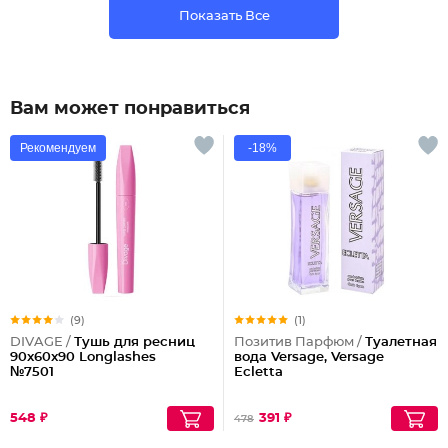
Показать Все
Вам может понравиться
Рекомендуем
-18%
(9)
(1)
DIVAGE /
Тушь для ресниц
Позитив Парфюм /
Туалетная
90x60x90 Longlashes
вода Versage, Versage
№7501
Еcletta
548 ₽
391 ₽
478