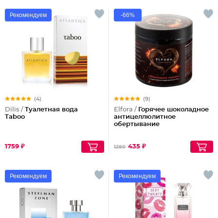
Рекомендуем
-66%
(4)
(9)
Dilis /
Туалетная вода
Elfora /
Горячее шоколадное
Taboo
антицеллюлитное
обертывание
1759 ₽
435 ₽
1280
Рекомендуем
Рекомендуем