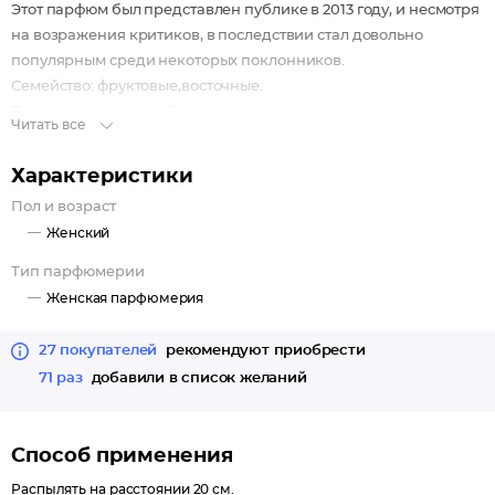
Этот парфюм был представлен публике в 2013 году, и несмотря
на возражения критиков, в последствии стал довольно
популярным среди некоторых поклонников.
Семейство:
фруктовые,восточные.
Верхние ноты:
личи, бергамот.
Читать все
Средние ноты:
жасмин, роза.
Нижние ноты:
мускус, ваниль, сандал, пралине.
Характеристики
Пол и возраст
Женский
Тип парфюмерии
Женская парфюмерия
27 покупателей
рекомендуют приобрести
71 раз
добавили в список желаний
Способ применения
Распылять на расстоянии 20 см.