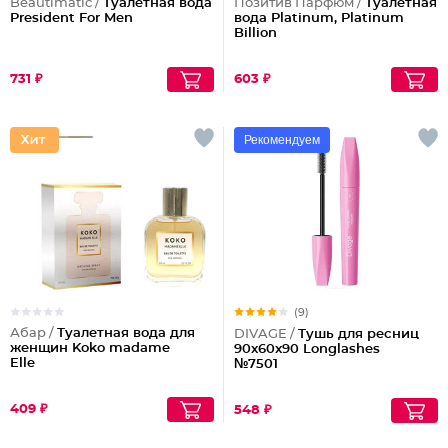
Beautimatic /
Туалетная вода
Позитив Парфюм /
Туалетная
President For Men
вода Platinum, Platinum
Billion
731 ₽
603 ₽
Рекомендуем
(9)
Абар /
Туалетная вода для
DIVAGE /
Тушь для ресниц
женщин Koko madame
90x60x90 Longlashes
Elle
№7501
409 ₽
548 ₽