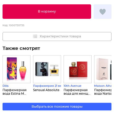
В корзину
Код:
1000735735
Характеристики товара
Также смотрят
Dilis
Парфюмерия 21 века
10th Avenue
Maison Alha
Парфюмерная
Sensual Absolute
Парфюмерная
Парфюмерн
вода Estina M...
вода для женщ...
вода Narissa .
Выбрать все похожие товары