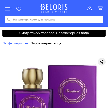
Распродажа
Акции
Новинки
Хит продаж
Все бренды
0-9
A
B
C
D
E
F
G
H
I
J
K
L
M
N
O
P
Q
R
S
T
U
V
W
Y
Z
А
Б
В
Д
З
И
М
О
К
Л
Н
П
Р
С
Т
У
Ф
Ч
Смотреть 227 товаров: Парфюмерная вода
Парфюмерия
Парфюмерная вода