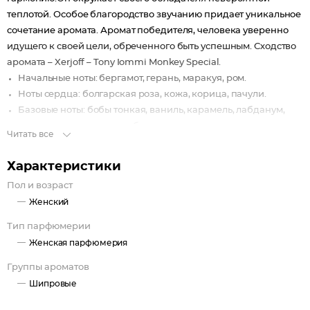
теплотой. Особое благородство звучанию придает уникальное
сочетание аромата. Аромат победителя, человека уверенно
идущего к своей цели, обреченного быть успешным. Сходство
аромата – Xerjoff – Tony Iommi Monkey Special.
Начальные ноты: бергамот, герань, маракуя, ром.
Ноты сердца: болгарская роза, кожа, корица, пачули.
Базовые ноты: бобы тонкая, ваниль, карамель, лабданум,
мускус, сандал, серая амбра.
Читать все
Характеристики
Пол и возраст
Женский
Тип парфюмерии
Женская парфюмерия
Группы ароматов
Шипровые