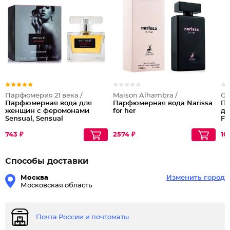
Парфюмерия 21 века /
Maison Alhambra /
Gr
Парфюмерная вода для
Парфюмерная вода Narissa
Па
женщин с феромонами
for her
дл
Sensual, Sensual
F
Absolute
743 ₽
2574 ₽
10
Способы доставки
Москва
Изменить город
Московская область
Почта России и почтоматы