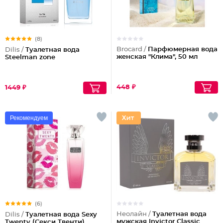
(8)
Brocard /
Парфюмерная вода
Dilis /
Туалетная вода
женская "Клима", 50 мл
Steelman zone
448 ₽
1449 ₽
Рекомендуем
(6)
Неолайн /
Туалетная вода
Dilis /
Туалетная вода Sexy
мужская Invictor Classic
Twenty (Секси Твенти)