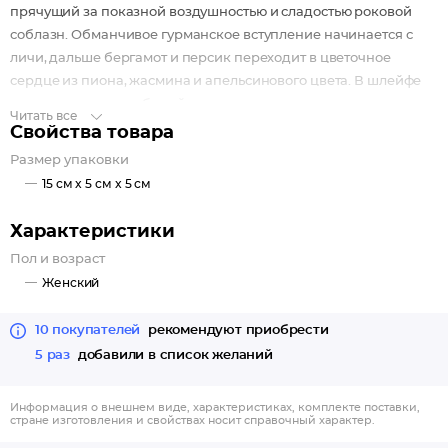
прячущий за показной воздушностью и сладостью роковой
соблазн. Обманчивое гурманское вступление начинается с
личи, дальше бергамот и персик переходит в цветочное
сердце из пиона, жасмина и апельсинового цвета. В шлейфе
древесные ноты, дубовый мох и мускус.
Читать все
Свойства товара
Размер упаковки
15 см x 5 см x 5 см
Характеристики
Пол и возраст
Женский
10 покупателей
рекомендуют приобрести
5 раз
добавили в список желаний
Информация о внешнем виде, характеристиках, комплекте поставки,
стране изготовления и свойствах носит справочный характер.