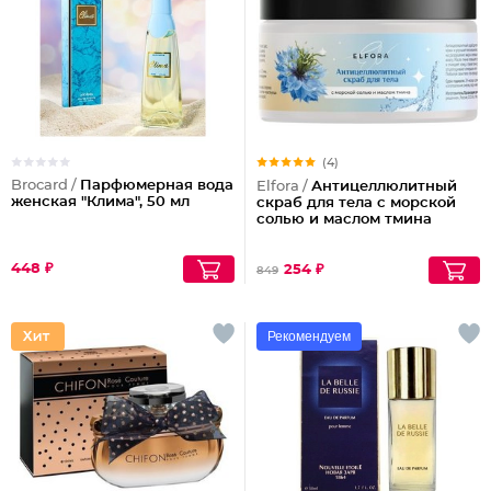
(4)
Brocard /
Парфюмерная вода
Elfora /
Антицеллюлитный
женская "Клима", 50 мл
скраб для тела с морской
солью и маслом тмина
448 ₽
254 ₽
849
Рекомендуем