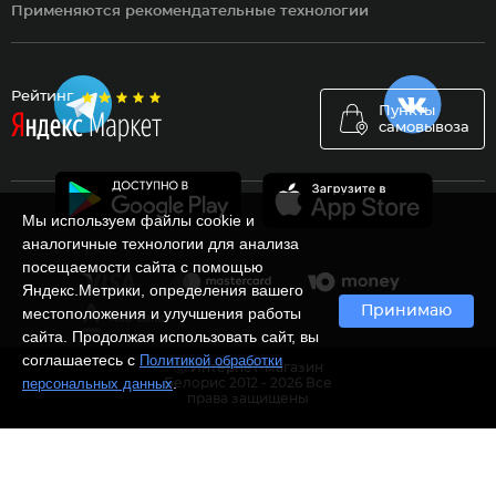
Применяются рекомендательные технологии
Рейтинг
Пункты
самовывоза
Мы используем файлы cookie и
аналогичные технологии для анализа
посещаемости сайта с помощью
Яндекс.Метрики, определения вашего
Принимаю
местоположения и улучшения работы
сайта. Продолжая использовать сайт, вы
соглашаетесь с
Политикой обработки
Ⓒ Интернет-магазин
.
персональных данных
Белорис 2012 - 2026 Все
права защищены