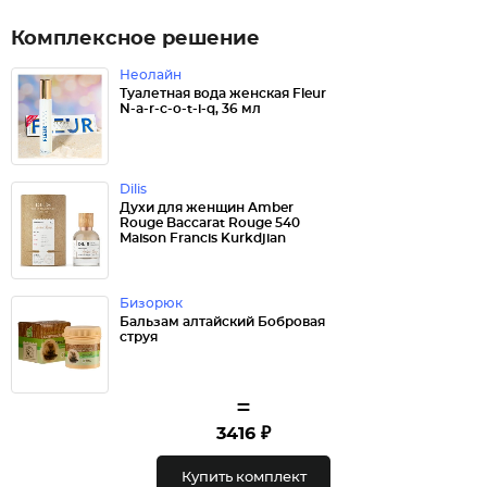
Комплексное решение
Неолайн
Туалетная вода женская Fleur
N-a-r-c-o-t-i-q, 36 мл
Dilis
Духи для женщин Amber
Rouge Baccarat Rouge 540
Maison Francis Kurkdjian
Бизорюк
Бальзам алтайский Бобровая
струя
=
3416 ₽
Купить комплект