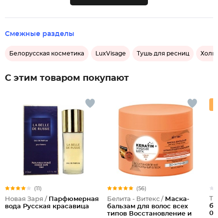
Смежные разделы
Белорусская косметика
LuxVisage
Тушь для ресниц
Холи
С этим товаром покупают
(11)
(56)
Тр
Новая Заря /
Парфюмерная
Белита - Витекс /
Маска-
бр
вода Русская красавица
бальзам для волос всех
00
типов Восстановление и