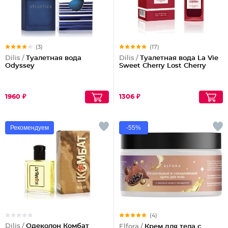
(3)
(17)
Dilis /
Туалетная вода
Dilis /
Туалетная вода La Vie
Odyssey
Sweet Cherry Lost Cherry
1960 ₽
1306 ₽
Рекомендуем
-55%
(4)
Dilis /
Одеколон Комбат
Elfora /
Крем для тела с