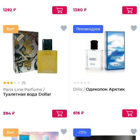
1292 ₽
1380 ₽
Рекомендуем
(1)
Dilis /
Одеколон Арктик
Paris Line Parfums /
Туалетная вода Dollar
618 ₽
594 ₽
-70%