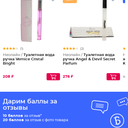
(1)
(2)
Неолайн /
Туалетная вода
Неолайн /
Туалетная вода
Не
ручка Vernice Cristal
ручка Angel & Devil Secret
же
Bright
Parfum
Ki
208 ₽
276 ₽
196
Дарим баллы за
отзывы
10 баллов
за отзыв*
20 баллов
за отзыв с фото товара