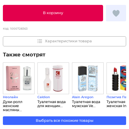
В корзину
Код:
1000728363
Характеристики товара
Также смотрят
Неолайн
Caldion
Alain Aregon
Позитив Па
Духи-ролл
Туалетная вода
Туалетная вода
Туалетная в
женские
для женщин...
мужская Ve...
женская In...
масляны...
Выбрать все похожие товары