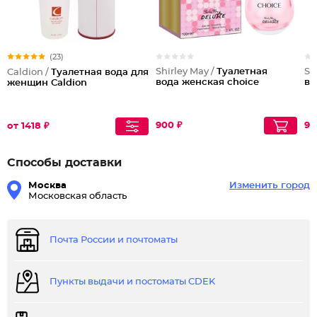
(23)
Shirley May /
Туалетная
Sh
Caldion /
Туалетная вода для
вода женская choice
во
женщин Caldion
900 ₽
90
от 1418 ₽
Способы доставки
Москва
Изменить город
Московская область
Почта России и почтоматы
Пункты выдачи и постоматы CDEK