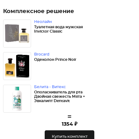
Комплексное решение
Неолайн
Туалетная вода мужская
Invictor Classic
Brocard
Одеколон Prince Noir
Белита - Витекс
Ополаскиватель для рта
Двойная свежесть Мята +
Эвкалипт Dentavit
=
1354 ₽
Купить комплект