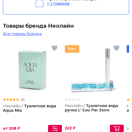
+ 1 товаров
Товары бренда Неолайн
Все товары бренда
(2)
Неолайн /
Туалетная вода
Неолайн /
Туалетная вода
Не
ручка L' Eau Par Zerro
Aqua Mia
же
222 ₽
от 208 ₽
232