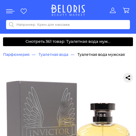
Распродажа
Акции
Новинки
Хит продаж
Все бренды
0-9
A
B
C
D
E
F
G
H
I
J
K
L
M
N
O
P
Q
R
S
T
U
V
W
Y
Z
А
Б
В
Д
З
И
М
О
К
Л
Н
П
Р
С
Т
У
Ф
Ч
Смотреть 361 товар: Туалетная вода муж...
Парфюмерия
Туалетная вода
Туалетная вода мужская