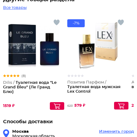
Все товары
-7%
(8)
Позитив Парфюм /
Al
Dilis /
Туалетная вода "Le
Туалетная вода мужская
во
Grand Bleu" (Ле Гранд
Lex Control
Блю)
579 ₽
28
1519 ₽
623
Способы доставки
Москва
Изменить город
Московская область