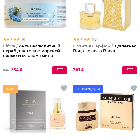
(4)
(16)
Elfora /
Антицеллюлитный
Позитив Парфюм /
Туалетная
скраб для тела с морской
Вода Lokasta Brava
солью и маслом тмина
254 ₽
381 ₽
849
Рекомендуем