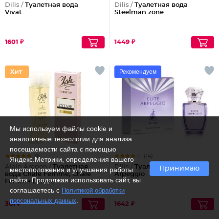
Dilis /
Туалетная вода
Dilis /
Туалетная вода
Vivat
Steelman zone
1601 ₽
1449 ₽
Рекомендуем
Мы используем файлы cookie и
аналогичные технологии для анализа
посещаемости сайта с помощью
(1)
(14)
Яндекс.Метрики, определения вашего
Alain Aregon /
Туалетная
Dilis /
Туалетная вода Elite
Принимаю
местоположения и улучшения работы
вода Chale Femme, Chale
Arpeggio
сайта. Продолжая использовать сайт, вы
Femme Extase
соглашаетесь с
Политикой обработки
.
персональных данных
361 ₽
1642 ₽