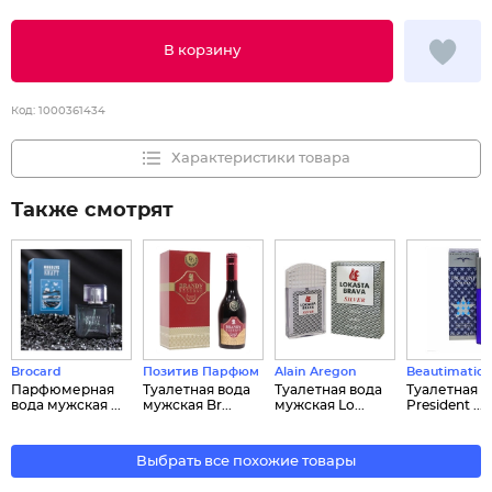
В корзину
Код:
1000361434
Характеристики товара
Также смотрят
Brocard
Позитив Парфюм
Alain Aregon
Beautimatic
Парфюмерная
Туалетная вода
Туалетная вода
Туалетная в
вода мужская ...
мужская Br...
мужская Lo...
President ...
Выбрать все похожие товары