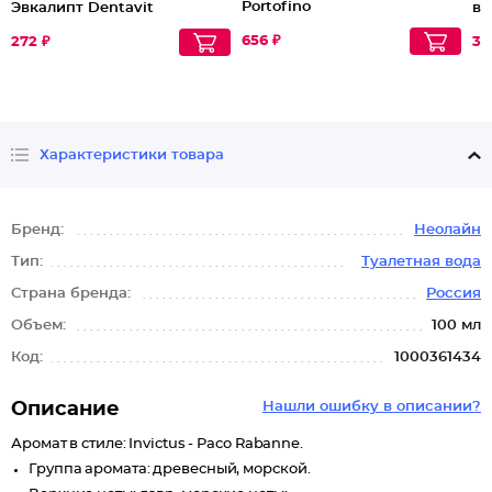
Portofino
Эвкалипт Dentavit
во
эф
656 ₽
Во
272 ₽
35
Характеристики товара
Бренд:
Неолайн
Тип:
Туалетная вода
Страна бренда:
Россия
Объем:
100 мл
Код:
1000361434
Описание
Нашли ошибку в описании?
Аромат в стиле: Invictus - Paco Rabanne.
Группа аромата: древесный, морской.