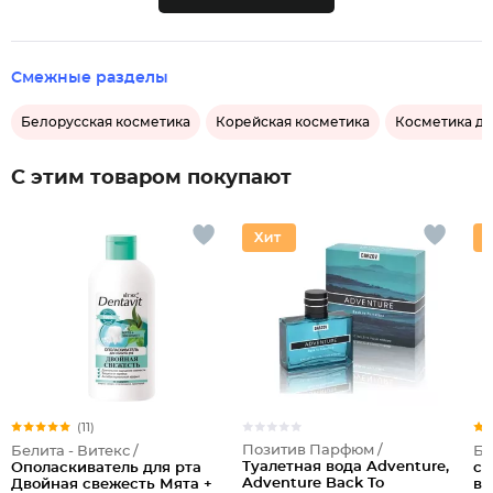
Смежные разделы
Белорусская косметика
Корейская косметика
Косметика д
С этим товаром покупают
(11)
Позитив Парфюм /
Белита - Витекс /
Бе
Туалетная вода Adventure,
Ополаскиватель для рта
сы
Adventure Back To
Двойная свежесть Мята +
во