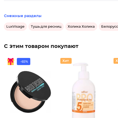
Смежные разделы
LuxVisage
Тушь для ресниц
Холика Холика
Белорусс
С этим товаром покупают
-65%
Крем-пу