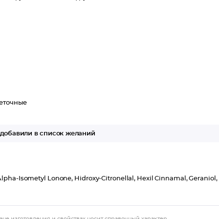
еточные
добавили в список желаний
Alpha-Isometyl Lonone, Hidroxy-Citronellal, Hexil Cinnamal, Geraniol,
ане изготовления и свойствах носит справочный характер.