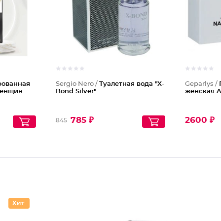
ованная
Sergio Nero /
Туалетная вода "X-
Geparlys /
женщин
Bond Silver"
женская A
785 ₽
2600 ₽
845