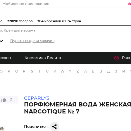
Мобильное приложение
ов
721890
товаров
7046
брендов из 74 стран
Пункты выдачи заказов
исконт
Косметика Белита
Рас
O
P
Q
R
S
T
U
V
W
Y
Z
А
Б
В
Д
З
И
GEPARLYS
0
ПОРФЮМЕРНАЯ ВОДА ЖЕНСКА
NARCOTIQUE № 7
Поделиться: