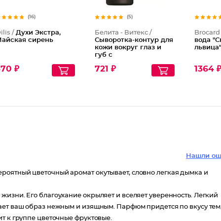
(16)
(5)
ilis /
Духи Экстра,
Белита - Витекс /
Brocard
айская сирень
Сыворотка-контур для
вода "С
кожи вокруг глаз и
львица"
губ с
миорелаксирующим
370 ₽
721 ₽
1364 
действием
Мультипептидная
Нашли ош
роятный цветочный аромат окутывает, словно легкая дымка и
жизни. Его благоухание окрыляет и вселяет уверенность. Легкий
ает ваш образ нежным и изящным. Парфюм придется по вкусу тем
т к группе цветочные фруктовые.