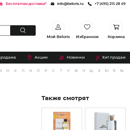
Бесплатная доставка*
info@beloris.ru
+7 (495) 215 28 49
Мой Beloris
Избранное
Корзина
продажа
Акции
Новинки
Хит продаж
М
О
К
Л
Н
П
Р
С
Т
У
Ф
Ч
Ш
Э
Ю
Я
№
Также смотрят
Я