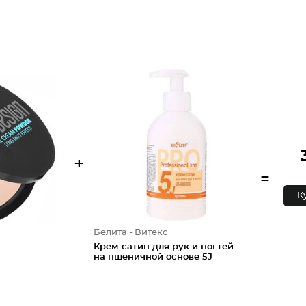
+
=
К
Белита - Витекс
Крем-сатин для рук и ногтей
на пшеничной основе 5J