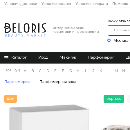
Условия доставки
Условия оплаты
Условия возврата
Помощь
116577
отзыв
Интернет-магазин
косметики и парфюмерии
Москва
Каталог
Уход
Макияж
Парфюмерия
Д
Все бренды
0-9
A
B
C
D
E
F
G
H
I
J
K
L
M
N
Парфюмерия
Парфюмерная вода
express