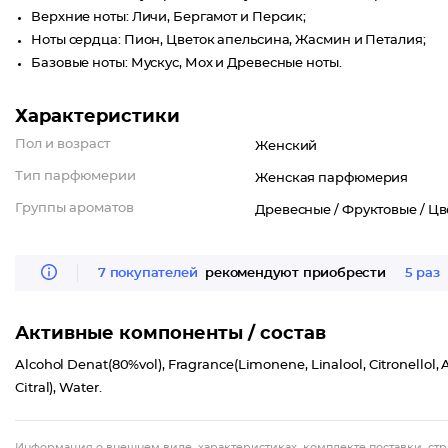
Верхние ноты: Личи, Бергамот и Персик;
Ноты сердца: Пион, Цветок апельсина, Жасмин и Петалия;
Базовые ноты: Мускус, Мох и Древесные ноты.
Характеристики
Пол и возраст
Женский
Тип парфюмерии
Женская парфюмерия
Группы ароматов
Древесные /
Фруктовые /
Цв
7 покупателей
рекомендуют приобрести
5 раз
Активные компоненты / состав
Alcohol Denat(80%vol), Fragrance(Limonene, Linalool, Citronellol, 
Citral), Water.
Информация о внешнем виде, характеристиках, комплекте поставки, стр