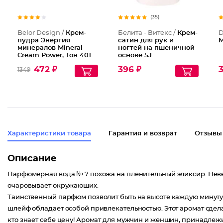
(35)
Belor Design /
Крем-
Белита - Витекс /
Крем-
D
пудра Энергия
сатин для рук и
М
минералов Mineral
ногтей на пшеничной
Cream Power, Тон 401
основе 5J
Рашель
472 ₽
396 ₽
1349
Характеристики товара
Гарантия и возврат
Отзывы
Описание
Парфюмерная вода № 7 похожа на пленительный эликсир. Неве
очаровывает окружающих.
Таинственный парфюм позволит быть на высоте каждую минуту 
шлейф обладает особой привлекательностью. Этот аромат сдел
кто знает себе цену! Аромат для мужчин и женщин, принадлежи