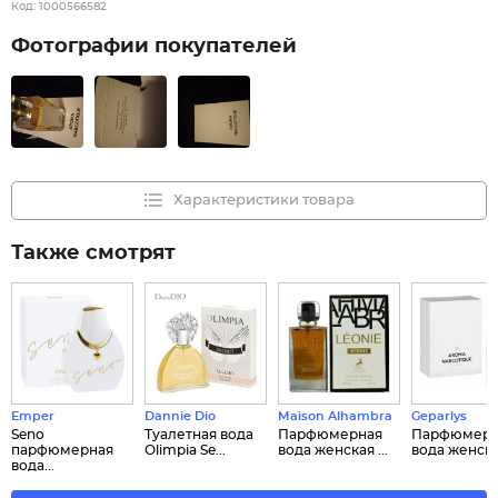
Код:
1000566582
Фотографии покупателей
Характеристики товара
Также смотрят
Emper
Dannie Dio
Maison Alhambra
Geparlys
Seno
Туалетная вода
Парфюмерная
Парфюмерн
парфюмерная
Olimpia Se...
вода женская ...
вода женская
вода...