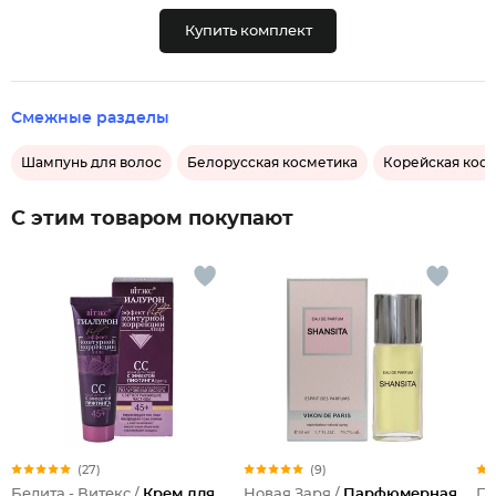
Купить комплект
Смежные разделы
Шампунь для волос
Белорусская косметика
Корейская кос
С этим товаром покупают
(27)
(9)
Белита - Витекс /
Крем для
Новая Заря /
Парфюмерная
По