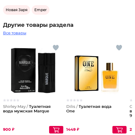
Новая Заря
Emper
Другие товары раздела
Все товары
Shirley May /
Туалетная
Dilis /
Туалетная вода
Ge
вода мужская Marque
One
во
9
900 ₽
1449 ₽
25