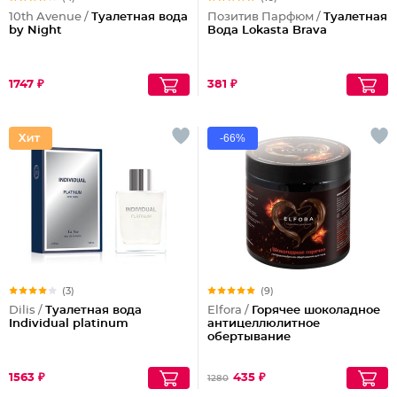
10th Avenue /
Туалетная вода
Позитив Парфюм /
Туалетная
by Night
Вода Lokasta Brava
1747 ₽
381 ₽
-66%
(3)
(9)
Dilis /
Туалетная вода
Elfora /
Горячее шоколадное
Individual platinum
антицеллюлитное
обертывание
1563 ₽
435 ₽
1280