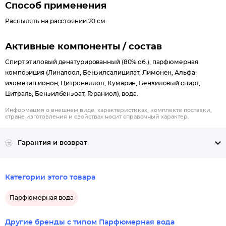
составлена из бархатных оттенков спелой груши и терпких
Способ применения
флюидов ягод черной смородины, гармонично дополняющих
Распылять на расстоянии 20 см.
друг друга. Мягкая гурманская сладость шлейфа отразилась в
аппетитных нотках ванильно-сливочного пралине,
Активные компоненты / состав
контрастирующих с бальзамикой бобов тонка.
Спирт этиловый денатурированный (80% об.), парфюмерная
композиция (Линалоол, Бензилсалицилат, Лимонен, Альфа-
изометип ионон, Цитронеллол, Кумарин, Бензиловый спирт,
Цитраль, Бензилбензоат, Гераниол), вода.
Информация о внешнем виде, характеристиках, комплекте поставки,
стране изготовления и свойствах носит справочный характер.
Гарантия и возврат
Категории этого товара
Парфюмерная вода
Другие бренды с типом Парфюмерная вода