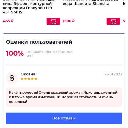
лица Эффект контурной
вода Шансита Shansita
Is
коррекции Гиалурон Lift
45+ Spf 15
465 ₽
1596 ₽
57
Оценки пользователей
положительных оценок
100%
из 1
Оксана
26.01.2023
Какая прелесть! Очень красивый аромат. Ярко выраженный
и в то же время изысканный. Хорошая стойкость. Я очень
довольна!
Все отзывы