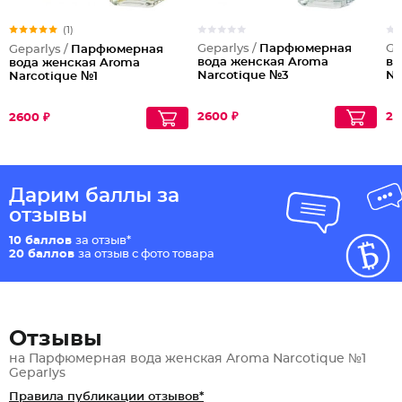
(1)
Geparlys /
Парфюмерная
Ge
Geparlys /
Парфюмерная
вода женская Aroma
во
вода женская Aroma
Narcotique №3
Na
Narcotique №1
2600 ₽
26
2600 ₽
Дарим баллы за
отзывы
10 баллов
за отзыв*
20 баллов
за отзыв с фото товара
Отзывы
на Парфюмерная вода женская Aroma Narcotique №1
Geparlys
Правила публикации отзывов*