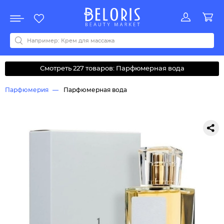
Распродажа
Акции
Новинки
Хит продаж
Все бренды
0-9
A
B
C
D
E
F
G
H
I
J
K
L
M
N
O
P
Q
R
S
T
U
V
W
Y
Z
А
Б
В
Д
З
И
М
О
К
Л
Н
П
Р
С
Т
У
Ф
Ч
Смотреть 227 товаров: Парфюмерная вода
Парфюмерия
Парфюмерная вода