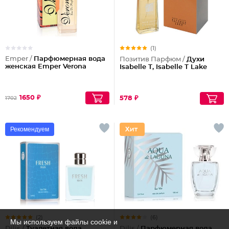
(1)
Emper /
Парфюмерная вода
Позитив Парфюм /
Духи
женская Emper Verona
Isabelle T, Isabelle T Lake
1650 ₽
578 ₽
1702
Рекомендуем
(2)
(6)
Мы используем файлы cookie и
Dilis /
Туалетная вода
Dilis /
Парфюмерная вода