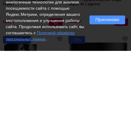
аналогичные технологии для анализа
Fresh
Aqua di Laguna
посещаемости сайта с помощью
Яндекс.Метрики, определения вашего
Принимаю
местоположения и улучшения работы
1292 ₽
1442 ₽
сайта. Продолжая использовать сайт, вы
соглашаетесь с
Политикой обработки
.
персональных данных
Рекомендуем
-70%
(4)
Парфюмерия 21 века /
Elfora /
Антицеллюлитный
Парфюмерная вода для
скраб для тела с морской
женщин с феромонами
солью и маслом тмина
Sensual, Sensual Love
779 ₽
254 ₽
849