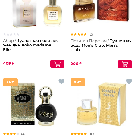
(2)
Абар /
Туалетная вода для
Позитив Парфюм /
Туалетная
женщин Koko madame
вода Men's Club, Men's
Elle
Club
409 ₽
906 ₽
(4)
(16)