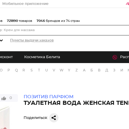
Мобильное приложение
ов
721890
товаров
7046
брендов из 74 стран
Пункты выдачи заказов
исконт
Косметика Белита
Рас
O
P
Q
R
S
T
U
V
W
Y
Z
А
Б
В
Д
З
И
ПОЗИТИВ ПАРФЮМ
0
ТУАЛЕТНАЯ ВОДА ЖЕНСКАЯ TEN
Поделиться: