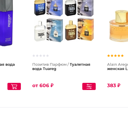
ая вода
Позитив Парфюм /
Туалетная
Alain Areg
вода Tuareg
женская L
от 606 ₽
383 ₽