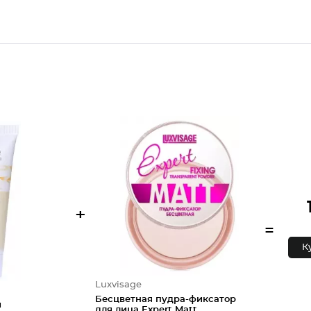
+
=
К
Luxvisage
Бесцветная пудра-фиксатор
й
для лица Expert Matt