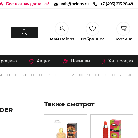
Бесплатная доставка*
info@beloris.ru
+7 (495) 215 28 49
Мой Beloris
Избранное
Корзина
продажа
Акции
Новинки
Хит продаж
М
О
К
Л
Н
П
Р
С
Т
У
Ф
Ч
Ш
Э
Ю
Я
№
Также смотрят
DER