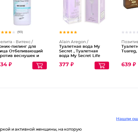
(93)
елита - Витекс /
Alain Aregon /
Позити
оник-пилинг для
Туалетная вода My
Туалет
ица Отбеливающий
Secret , Туалетная
Tuareg,
ротив веснушек и
вода My Secret Life
игментных пятен
34 ₽
377 ₽
639 ₽
Нашли ош
яркой и активной женщины, на которую