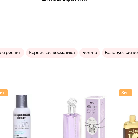
для ресниц
Корейская косметика
Белита
Белорусская к
Туалетн