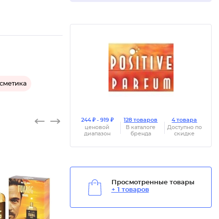
осметика
244 ₽ - 919 ₽
128 товаров
4 товара
ценовой
В каталоге
Доступно по
диапазон
бренда
скидке
Просмотренные товары
+ 1 товаров
Туалетн