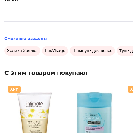
Смежные разделы
Холика Холика
LuxVisage
Шампунь для волос
Тушь 
С этим товаром покупают