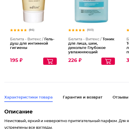
(86)
(103)
Белита - Витекс /
Гель-
Белита - Витекс /
Тоник
Б
душ для интимной
для лица, шеи,
Т
гигиены
декольте Глубокое
л
увлажняющий
п
освежающий
п
195 ₽
226 ₽
3
Характеристики товара
Гарантия и возврат
Отзывы
Описание
Неистовый, яркий и невероятно притягательный парфюм. Для 
устремлены все взгляды.