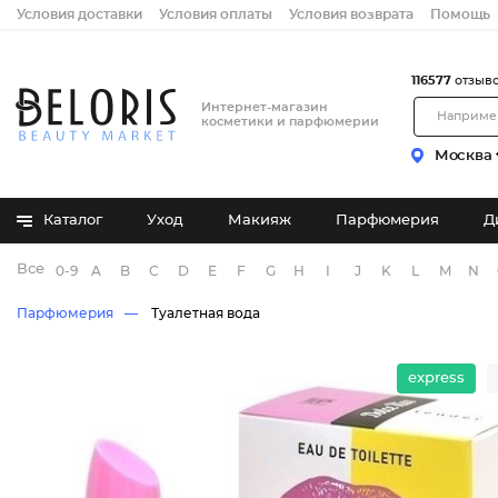
Условия доставки
Условия оплаты
Условия возврата
Помощь
116577
отзыв
Интернет-магазин
косметики и парфюмерии
Москва
Каталог
Уход
Макияж
Парфюмерия
Д
Все бренды
0-9
A
B
C
D
E
F
G
H
I
J
K
L
M
N
Парфюмерия
Туалетная вода
express