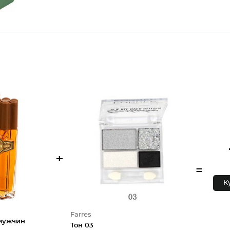
+
=
К
Farres
 мужчин
Тон 03