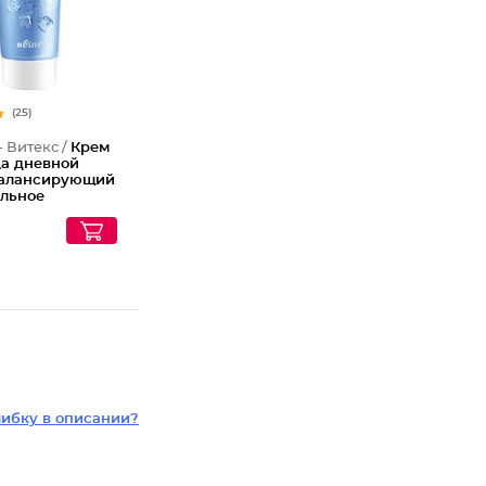
(25)
- Витекс /
Крем
ца дневной
алансирующий
льное
ение для
 и
ированной
идроэффект Spf
ибку в описании?