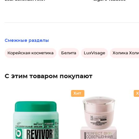
Смежные разделы
Корейская косметика
Белита
LuxVisage
Холика Хол
С этим товаром покупают
Бальзам