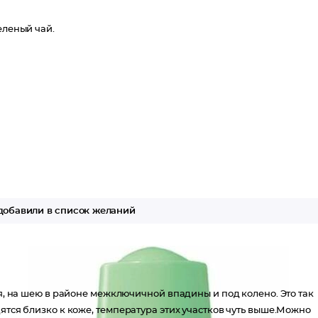
еленый чай.
обавили в список желаний
тя, на шею в районе межключичной впадины и под колено. Это так
ятся близко к коже, температура этих участков чуть выше.Можно