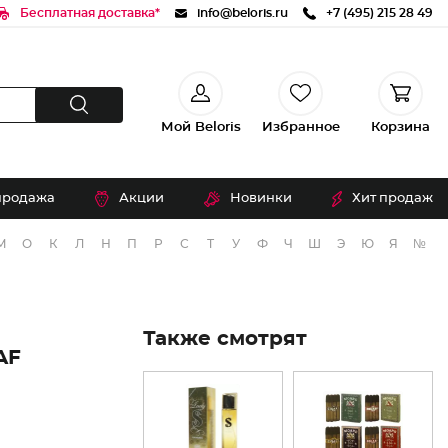
Бесплатная доставка*
info@beloris.ru
+7 (495) 215 28 49
Мой Beloris
Избранное
Корзина
продажа
Акции
Новинки
Хит продаж
М
О
К
Л
Н
П
Р
С
Т
У
Ф
Ч
Ш
Э
Ю
Я
№
Также смотрят
AF