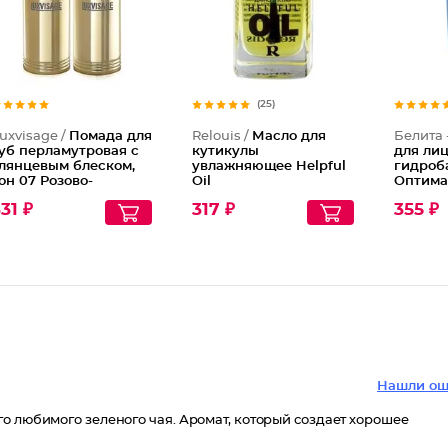
(25)
uxvisage /
Помада для
Relouis /
Масло для
Белита 
уб перламутровая с
кутикулы
для ли
лянцевым блеском,
увлажняющее Helpful
гидроб
он 07 Розово-
Oil
Оптима
ежевый с
увлажн
31 ₽
317 ₽
355 ₽
жемчужным
жирной
ерламутром
комбин
кожи Г
15
Нашли ош
о любимого зеленого чая. Аромат, который создает хорошее