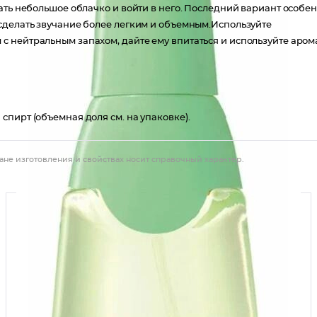
ать небольшое облачко и войти в него. Последний вариант особе
сделать звучание более легким и объемным.Используйте
 нейтральным запахом, дайте ему впитаться и используйте арома
пирт (объемная доля см. на упаковке).
ане изготовления и свойствах носит справочный характер.