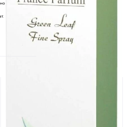
нно
т.