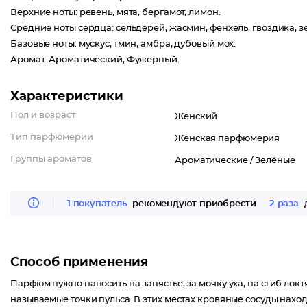
Верхние ноты: ревень, мята, бергамот, лимон.
Средние ноты сердца: сельдерей, жасмин, фенхель, гвоздика, з
Базовые ноты: мускус, тмин, амбра, дубовый мох.
Аромат: Ароматический, Фужерный.
Характеристики
Пол и возраст
Женский
Тип парфюмерии
Женская парфюмерия
Группы ароматов
Ароматические /
Зелёные
1 покупатель
рекомендуют приобрести
2 раза
д
Способ применения
Парфюм нужно наносить на запястье, за мочку уха, на сгиб лок
называемые точки пульса. В этих местах кровяные сосуды наход