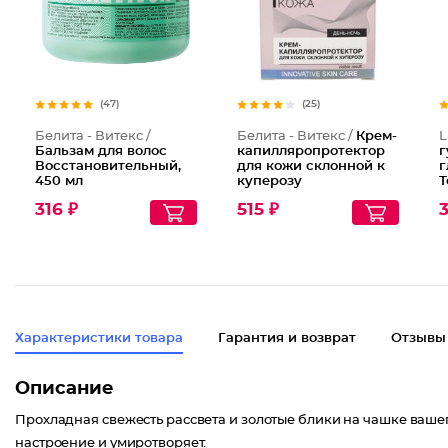
(47)
(25)
Белита - Витекс /
Белита - Витекс /
Крем-
L
Бальзам для волос
капилляропротектор
г
Восстановительный,
для кожи склонной к
г
450 мл
куперозу
Т
б
316 ₽
515 ₽
3
п
Характеристики товара
Гарантия и возврат
Отзывы
Описание
Прохладная свежесть рассвета и золотые блики на чашке вашег
настроение и умиротворяет.