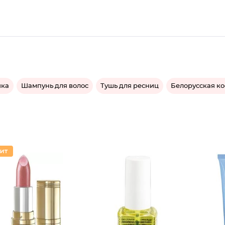
ика
Шампунь для волос
Тушь для ресниц
Белорусская к
Помада