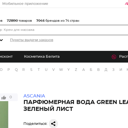
Мобильное приложение
ов
721890
товаров
7046
брендов из 74 стран
Пункты выдачи заказов
исконт
Косметика Белита
Рас
O
P
Q
R
S
T
U
V
W
Y
Z
А
Б
В
Д
З
И
ASCANIA
0
ПАРФЮМЕРНАЯ ВОДА GREEN LE
ЗЕЛЕНЫЙ ЛИСТ
Поделиться: