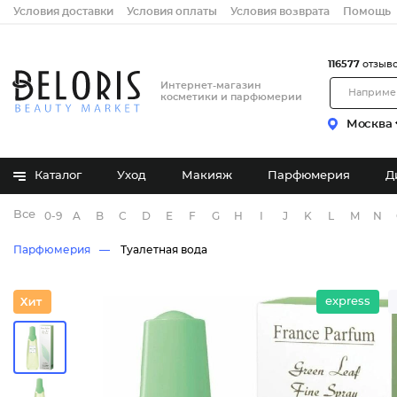
Условия доставки
Условия оплаты
Условия возврата
Помощь
116577
отзыв
Интернет-магазин
косметики и парфюмерии
Москва
Каталог
Уход
Макияж
Парфюмерия
Д
Все бренды
0-9
A
B
C
D
E
F
G
H
I
J
K
L
M
N
Парфюмерия
Туалетная вода
express