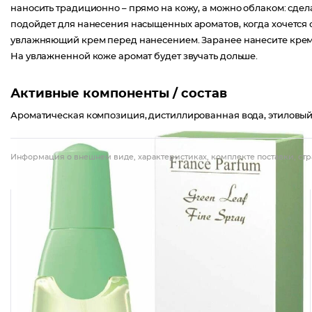
наносить традиционно – прямо на кожу, а можно облаком: сдел
подойдет для нанесения насыщенных ароматов, когда хочется 
увлажняющий крем перед нанесением. Заранее нанесите крем с
На увлажненной коже аромат будет звучать дольше.
Активные компоненты / состав
Ароматическая композиция, дистиллированная вода, этиловый с
Информация о внешнем виде, характеристиках, комплекте поставки, стр