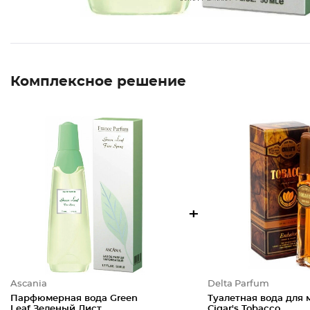
Комплексное решение
+
Ascania
Delta Parfum
Парфюмерная вода Green
Туалетная вода для
Leaf Зеленый Лист
Cigar's Tobacco