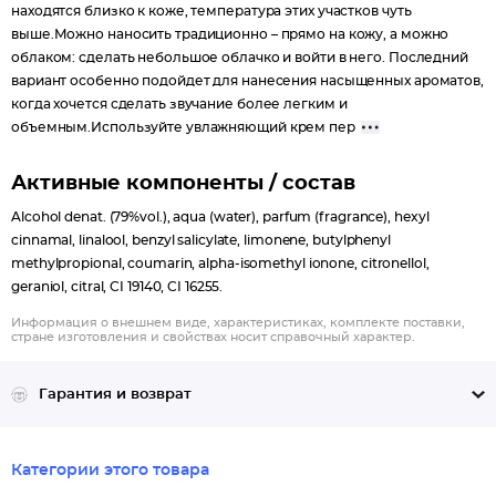
находятся близко к коже, температура этих участков чуть
выше.Можно наносить традиционно – прямо на кожу, а можно
облаком: сделать небольшое облачко и войти в него. Последний
вариант особенно подойдет для нанесения насыщенных ароматов,
когда хочется сделать звучание более легким и
объемным.Используйте увлажняющий крем пер
Активные компоненты / состав
Alcohol denat. (79%vol.), aqua (water), parfum (fragrance), hexyl
cinnamal, linalool, benzyl salicylate, limonene, butylphenyl
methylpropional, coumarin, alpha-isomethyl ionone, citronellol,
geraniol, citral, CI 19140, CI 16255.
Информация о внешнем виде, характеристиках, комплекте поставки,
стране изготовления и свойствах носит справочный характер.
Гарантия и возврат
Категории этого товара