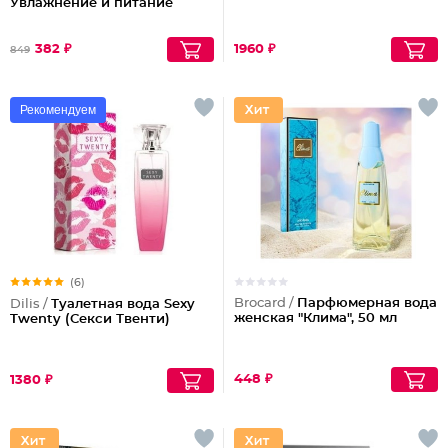
Увлажнение и питание
382 ₽
1960 ₽
849
Рекомендуем
(6)
Brocard /
Парфюмерная вода
Dilis /
Туалетная вода Sexy
женская "Клима", 50 мл
Twenty (Секси Твенти)
448 ₽
1380 ₽