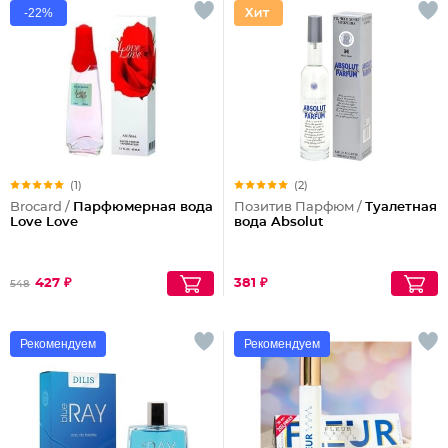
-22%
(1)
(2)
Brocard /
Парфюмерная вода
Позитив Парфюм /
Туалетная
Love Love
вода Absolut
427 ₽
381 ₽
548
Рекомендуем
Рекомендуем