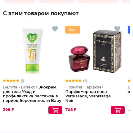
С этим товаром покупают
(1)
(2)
Белита - Витекс /
Экокрем
Позитив Парфюм /
Br
для тела Уход и
Парфюмерная вода
во
профилактика растяжек в
Vernissage, Vernissage
период беременности Baby
Noir
Care
398 ₽
706 ₽
54