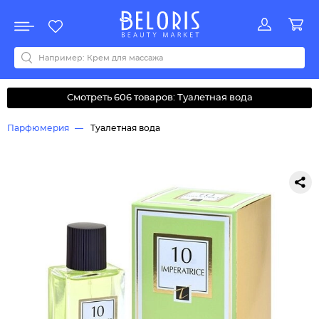
Распродажа
Акции
Новинки
Хит продаж
Все бренды
0-9
A
B
C
D
E
F
G
H
I
J
K
L
M
N
O
P
Q
R
S
T
U
V
W
Y
Z
А
Б
В
Д
З
И
М
О
К
Л
Н
П
Р
С
Т
У
Ф
Ч
Смотреть 606 товаров: Туалетная вода
Парфюмерия
Туалетная вода