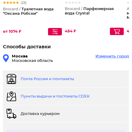
(23)
Brocard /
Парфюмерная
Аб
Brocard /
Туалетная вода
вода Crystal
му
"Оксана Робски"
No
454 ₽
43
от 1074 ₽
Способы доставки
Москва
Изменить город
Московская область
Почта России и почтоматы
Пункты выдачи и постоматы CDEK
Доставка курьером