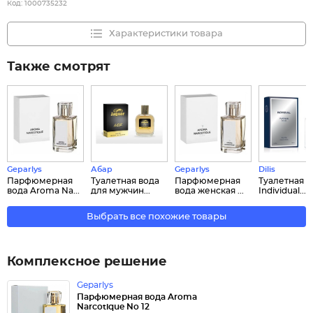
Код:
1000735232
Характеристики товара
Также смотрят
Geparlys
Абар
Geparlys
Dilis
Парфюмерная
Туалетная вода
Парфюмерная
Туалетная в
вода Aroma Na...
для мужчин...
вода женская ...
Individual...
Выбрать все похожие товары
Комплексное решение
Geparlys
Парфюмерная вода Aroma
Narcotique No 12