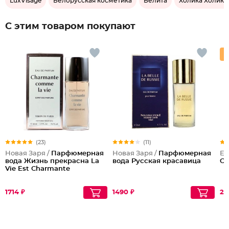
LuxVisage
Белорусская косметика
Белита
Холика Холика
С этим товаром покупают
(23)
(11)
Новая Заря /
Парфюмерная
Новая Заря /
Парфюмерная
Em
вода Жизнь прекрасна La
вода Русская красавица
Ch
Vie Est Charmante
1714 ₽
1490 ₽
23