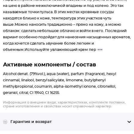
на шею в районе межключичной впадины и под колено. Это так
называемые точки пульса. В этих местах кровяные сосуды
находятся близко к коже, температура этих участков чуть
выше.Можно наносить традиционно – прямо на кожу, а можно
облаком: сделать небольшое облачко и войти в него. Последний
вариант особенно подойдет для нанесения насыщенных ароматов,
когда хочется сделать звучание более легким и
объемным.Используйте увлажняющий крем пер
Активные компоненты / состав
Alcohol denat. (79%vol.), aqua (water), parfum (fragrance), hexyl
cinnamal, linalool, benzyl salicylate, limonene, butylphenyl
methylpropional, coumarin, alpha-isomethyl ionone, citronellol,
geraniol, citral, CI 19140, CI 16255.
Информация о внешнем виде, характеристиках, комплекте поставки,
стране изготовления и свойствах носит справочный характер.
Гарантия и возврат