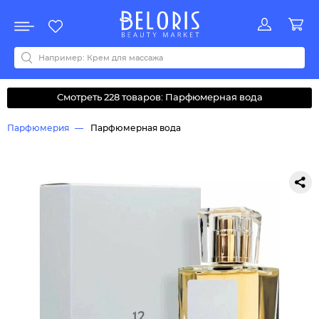
Распродажа
Акции
Новинки
Хит продаж
Все бренды
0-9
A
B
C
D
E
F
G
H
I
J
K
L
M
N
O
P
Q
R
S
T
U
V
W
Y
Z
А
Б
В
Д
З
И
М
О
К
Л
Н
П
Р
С
Т
У
Ф
Ч
Смотреть 228 товаров: Парфюмерная вода
Парфюмерия
Парфюмерная вода