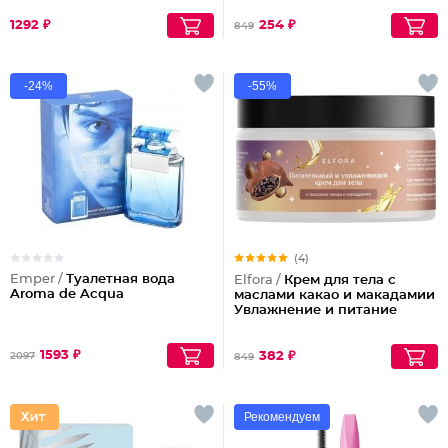
1292 ₽
254 ₽
849
-24%
-55%
(4)
Emper /
Туалетная вода
Elfora /
Крем для тела с
Aroma de Acqua
маслами какао и макадамии
Увлажнение и питание
1593 ₽
382 ₽
2097
849
Рекомендуем