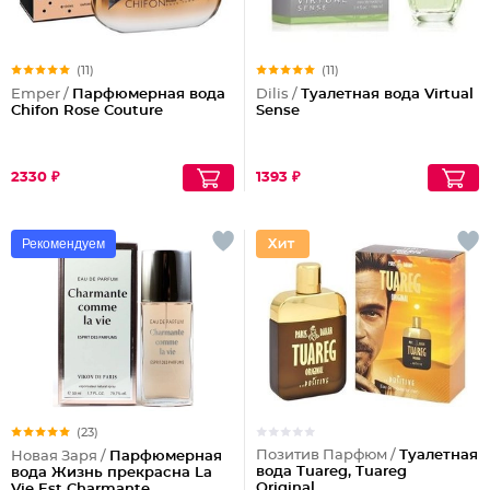
(11)
(11)
Emper /
Парфюмерная вода
Dilis /
Туалетная вода Virtual
Chifon Rose Couture
Sense
2330 ₽
1393 ₽
Рекомендуем
(23)
Позитив Парфюм /
Туалетная
Новая Заря /
Парфюмерная
вода Tuareg, Tuareg
вода Жизнь прекрасна La
Original
Vie Est Charmante