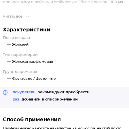
прекрасными шлейфом и стойкостью! Объем аромата - 100 мл.
Читать все
Характеристики
Пол и возраст
Женский
Тип парфюмерии
Женская парфюмерия
Группы ароматов
Фруктовые /
Цветочные
1 покупатель
рекомендуют приобрести
1 раз
добавили в список желаний
Способ применения
Парфюм нужно наносить на запястье, за мочку уха, на сгиб локтя,