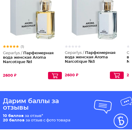
(1)
Geparlys /
Парфюмерная
Ge
Geparlys /
Парфюмерная
вода женская Aroma
во
вода женская Aroma
Narcotique №3
Na
Narcotique №1
2600 ₽
26
2600 ₽
Дарим баллы за
отзывы
10 баллов
за отзыв*
20 баллов
за отзыв с фото товара