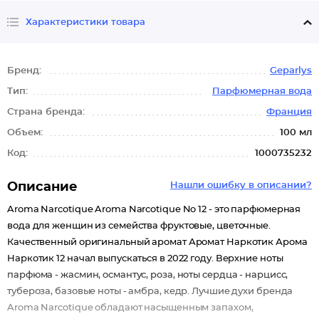
Характеристики товара
Бренд:
Geparlys
Тип:
Парфюмерная вода
Страна бренда:
Франция
Объем:
100 мл
Код:
1000735232
Описание
Нашли ошибку в описании?
Aroma Narcotique Aroma Narcotique No 12 - это парфюмерная
вода для женщин из семейства фруктовые, цветочные.
Качественный оригинальный аромат Аромат Наркотик Арома
Наркотик 12 начал выпускаться в 2022 году. Верхние ноты
парфюма - жасмин, османтус, роза, ноты сердца - нарцисс,
тубероза, базовые ноты - амбра, кедр. Лучшие духи бренда
Aroma Narcotique обладают насыщенным запахом,