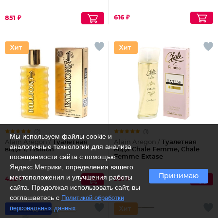
616 ₽
851 ₽
(2)
(1)
Мы используем файлы cookie и
Alain Aregon /
Туалетная
Alain Aregon /
Туалетная
аналогичные технологии для анализа
вода 1, 1 Billion
вода Chale Femme, Chale
посещаемости сайта с помощью
Femme Extase
Яндекс.Метрики, определения вашего
Принимаю
местоположения и улучшения работы
458 ₽
361 ₽
сайта. Продолжая использовать сайт, вы
соглашаетесь с
Политикой обработки
.
персональных данных
Рекомендуем