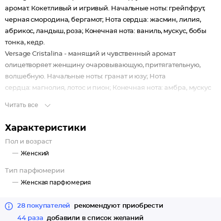
аромат. Кокетливый и игривый. Начальные ноты: грейпфрут,
черная смородина, бергамот; Нота сердца: жасмин, лилия,
абрикос, ландыш, роза; Конечная нота: ваниль, мускус, бобы
тонка, кедр.
Versage Сristalina - манящий и чувственный аромат
олицетворяет женщину очаровывающую, притягательную,
волшебную. Начальные ноты: гранат и юзу; Нота
сердца: магнолия, лотос и пион; Конечная нота: амбра, мускус
и красное дерево.
Читать все
Versage Lokarna - нежный и легкий цветочно-пряный,
женственный аромат заряжает энергией и поднимает
Характеристики
настроение. Начальные ноты: ямайский перец, фрезия; Нота
Пол и возраст
сердца: гелиотроп, жасмин, гибискус, болгарская роза;
Женский
Конечная нота: гималайский кедр, сандаловое дерево.
Versage Еcletta - аромат полный шарма и непосредственности.
Тип парфюмерии
Он не покинет Вас, пока Вы остаетесь самой собой и
Женская парфюмерия
подчеркнет все грани Вашего обаяния. Начальные
ноты: листья лимона, зеленая сирень; Нота сердца: глиниция,
28 покупателей
рекомендуют приобрести
зеленый чай, красный пион, персик; Конечная нота: кедр,
44 раза
добавили в список желаний