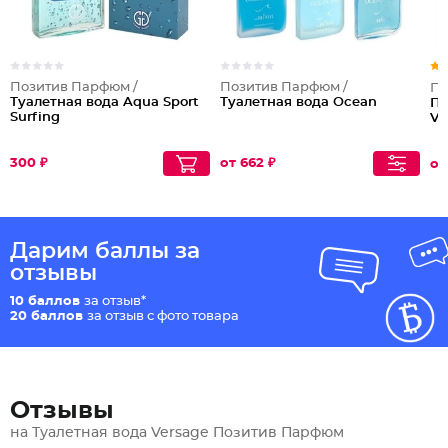
Позитив Парфюм /
Позитив Парфюм /
По
Туалетная вода Aqua Sport
Туалетная вода Ocean
Па
Surfing
Ve
300 ₽
от 662 ₽
от
Дарим баллы за
отзывы
10 баллов
за отзыв*
20 баллов
за отзыв с фото товара
Отзывы
на Туалетная вода Versage Позитив Парфюм