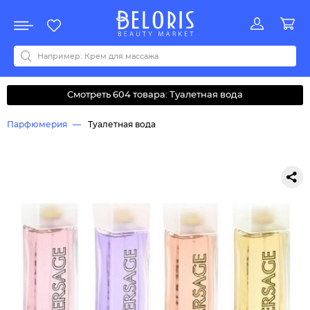
Распродажа
Акции
Новинки
Хит продаж
Все бренды
0-9
A
B
C
D
E
F
G
H
I
J
K
L
M
N
O
P
Q
R
S
T
U
V
W
Y
Z
А
Б
В
Д
З
И
М
О
К
Л
Н
П
Р
С
Т
У
Ф
Ч
Смотреть 604 товара: Туалетная вода
Парфюмерия
Туалетная вода