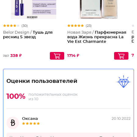
(30)
(23)
Ev
Belor Design /
Тушь для
Новая Заря /
Парфюмерная
ре
ресниц 5 звезд
вода Жизнь прекрасна La
D"
Vie Est Charmante
70
338 ₽
1714 ₽
787
Оценки пользователей
положительных оценок
100%
из 10
Оксана
20.10.2022