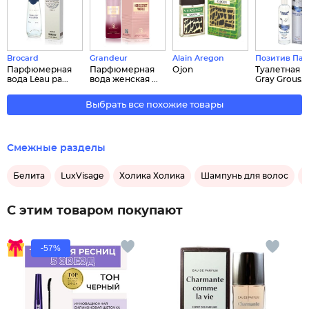
Brocard
Grandeur
Alain Aregon
Позитив Па
Парфюмерная
Парфюмерная
Ojon
Туалетная в
вода L`eau pa...
вода женская ...
Gray Grous...
Выбрать все похожие товары
Смежные разделы
Белита
LuxVisage
Холика Холика
Шампунь для волос
С этим товаром покупают
-57%