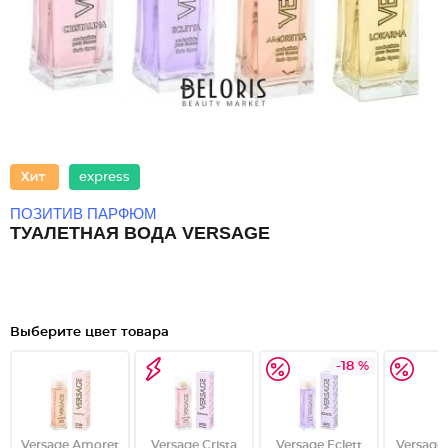
express
ПОЗИТИВ ПАРФЮМ
ТУАЛЕТНАЯ ВОДА VERSAGE
Выберите цвет товара
-18 %
Versage Аmoret
Versage Сrista
Versage Еclett
Versage