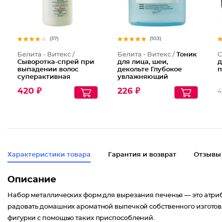
(37)
(103)
Белита - Витекс /
Белита - Витекс /
Тоник
C
Сыворотка-спрей при
для лица, шеи,
д
выпадении волос
декольте Глубокое
п
суперактивная
увлажняющий
Репейник
освежающий
420 ₽
226 ₽
4
Характеристики товара
Гарантия и возврат
Отзывы
Описание
Набор металлических форм для вырезания печенья — это атриб
радовать домашних ароматной выпечкой собственного изготовле
фигурки с помощью таких приспособлений.