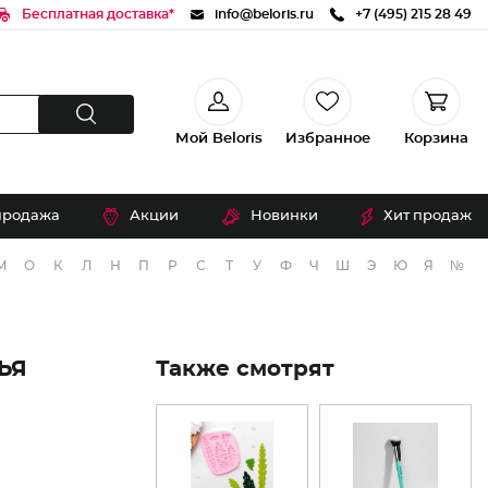
Бесплатная доставка*
info@beloris.ru
+7 (495) 215 28 49
Мой Beloris
Избранное
Корзина
продажа
Акции
Новинки
Хит продаж
М
О
К
Л
Н
П
Р
С
Т
У
Ф
Ч
Ш
Э
Ю
Я
№
ЬЯ
Также смотрят