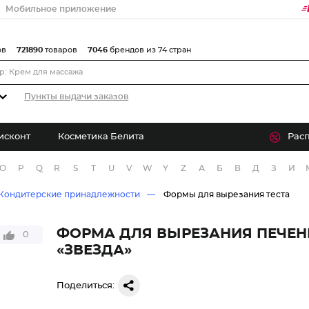
Мобильное приложение
ов
721890
товаров
7046
брендов из 74 стран
Пункты выдачи заказов
исконт
Косметика Белита
Рас
O
P
Q
R
S
T
U
V
W
Y
Z
А
Б
В
Д
З
И
Кондитерские принадлежности
Формы для вырезания теста
ФОРМА ДЛЯ ВЫРЕЗАНИЯ ПЕЧЕН
0
«ЗВЕЗДА»
Поделиться: