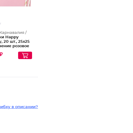
Карнавалия /
ки Happy
, 20 шт., 25х25
нение розовое
 на белом фоне
₽
ибку в описании?