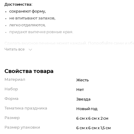
Достоинства:
сохраняют форму,
не впитывают запахов,
легко отделяются,
придают выпечке ровные края.
Сделать вкусное печенье может каждый. Попробуйте сами и уб
Читать все
Свойства товара
Материал
Жесть
Набор
Нет
Форма
Звезда
Тематика праздника
Новый год
Размер
6 см x 6 см x 2 см
Размер упаковки
6 см x 6 см x 1,5 см