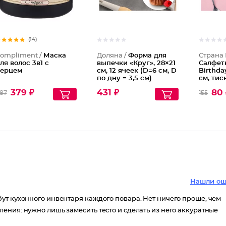
(14)
ompliment /
Маска
Доляна /
Форма для
Страна 
ля волос 3в1 с
выпечки «Круг», 28×21
Салфет
ерцем
см, 12 ячеек (D=6 см, D
Birthday
по дну = 3,5 см)
см, тис
золото,
379 ₽
431 ₽
80 
87
155
Нашли ош
ут кухонного инвентаря каждого повара. Нет ничего проще, чем
ния: нужно лишь замесить тесто и сделать из него аккуратные