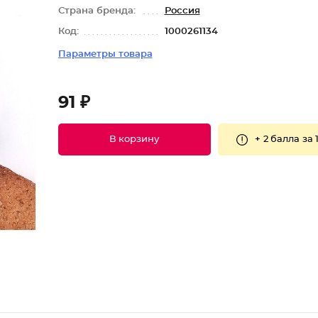
Страна бренда:
Россия
Код:
1000261134
Параметры товара
91 ₽
+
2 балла
за 
В корзину