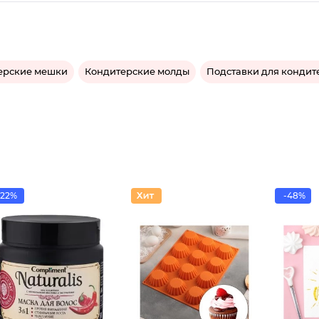
ерские мешки
Кондитерские молды
Подставки для кондит
-22%
-48%