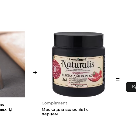
+
=
К
Compliment
ая
ых. 1,1
Маска для волос 3в1 с
перцем