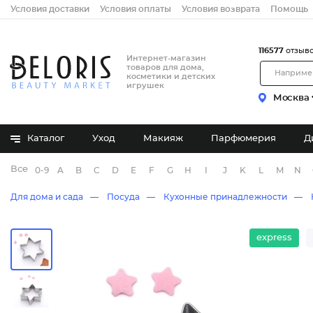
Условия доставки
Условия оплаты
Условия возврата
Помощь
116577
отзыв
Интернет-магазин
товаров для дома,
косметики и детских
игрушек
Москва
Каталог
Уход
Макияж
Парфюмерия
Д
Все бренды
0-9
A
B
C
D
E
F
G
H
I
J
K
L
M
N
Для дома и сада
Посуда
Кухонные принадлежности
express