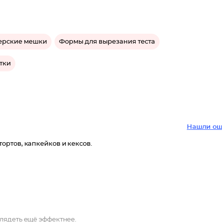
ерские мешки
Формы для вырезания теста
тки
Нашли ош
ртов, капкейков и кексов.
лядеть ещё эффектнее.