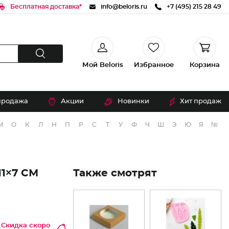
Бесплатная доставка*
info@beloris.ru
+7 (495) 215 28 49
Мой Beloris
Избранное
Корзина
продажа
Акции
Новинки
Хит продаж
М
О
К
Л
Н
П
Р
С
Т
У
Ф
Ч
Ш
Э
Ю
Я
№
1×7 СМ
Также смотрят
Скидка скоро