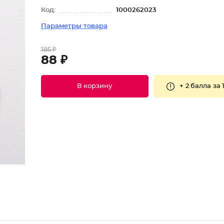
Код:
1000262023
Параметры товара
185 ₽
88 ₽
+
2 балла
за 
В корзину