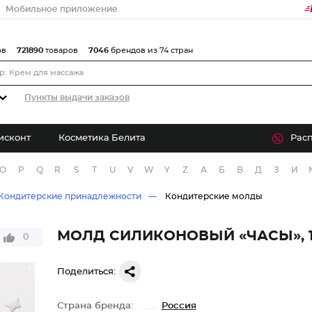
Мобильное приложение
ов
721890
товаров
7046
брендов из 74 стран
Пункты выдачи заказов
исконт
Косметика Белита
Рас
O
P
Q
R
S
T
U
V
W
Y
Z
А
Б
В
Д
З
И
Кондитерские принадлежности
Кондитерские молды
МОЛД СИЛИКОНОВЫЙ «ЧАСЫ», 1
0
Поделиться:
Страна бренда:
Россия