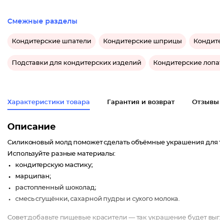
Смежные разделы
Кондитерские шпатели
Кондитерские шприцы
Кондит
Подставки для кондитерских изделий
Кондитерские лопа
Характеристики товара
Гарантия и возврат
Отзывы
Описание
Силиконовый молд поможет сделать объёмные украшения для то
Используйте разные материалы:
кондитерскую мастику;
марципан;
растопленный шоколад;
смесь сгущёнки, сахарной пудры и сухого молока.
Совет:
добавьте пищевые красители — так украшение будет выг