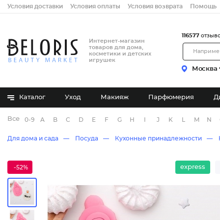
Условия доставки
Условия оплаты
Условия возврата
Помощь
116577
отзыв
Интернет-магазин
товаров для дома,
косметики и детских
игрушек
Москва
Каталог
Уход
Макияж
Парфюмерия
Д
Все бренды
0-9
A
B
C
D
E
F
G
H
I
J
K
L
M
N
Для дома и сада
Посуда
Кухонные принадлежности
express
-52%