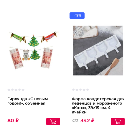
-19%
Гирлянда «С новым
Форма кондитерская для
годом!», объемная
леденцов и мороженого
«Коты», 39×15 см, 4
ячейки
80 ₽
342 ₽
423