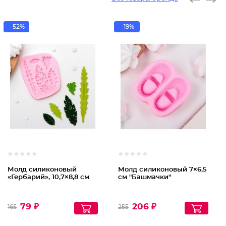
-52%
-19%
Молд силиконовый
Молд силиконовый 7×6,5
«Гербарий», 10,7×8,8 см
см "Башмачки"
79 ₽
206 ₽
165
255