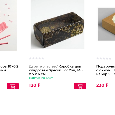
сов 10×0,2
Дарите счастье /
Коробка для
Подарочн
овый
сладостей Special For You, 14,5
с окном, 11
х 5 х 6 см
набор 5 ш
Партия по 10шт
120 ₽
230 ₽