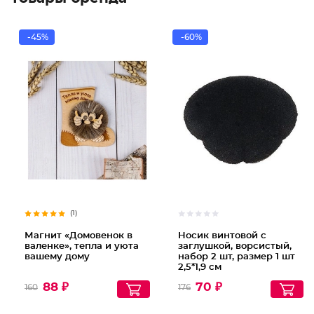
-45%
-60%
(1)
Магнит «Домовенок в
Носик винтовой с
валенке», тепла и уюта
заглушкой, ворсистый,
вашему дому
набор 2 шт, размер 1 шт
2,5*1,9 см
88 ₽
70 ₽
160
176