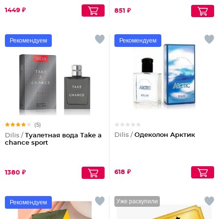
1449 ₽
851 ₽
Рекомендуем
Рекомендуем
(5)
Dilis /
Одеколон Арктик
Dilis /
Туалетная вода Take a
chance sport
618 ₽
1380 ₽
Уже раскупили
Рекомендуем