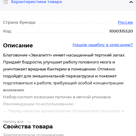
Характеристики товара
Страна бренда:
Россия
Код:
1000315520
Описание
Нашли ошибку в описании?
Благовоние «Эвкалипт» имеет насыщенный терпкий запах.
Придаёт бодрости, улучшает работу головного мозга и
уничтожает вредные бактерии в помещении. Отлично
подойдёт для эмоциональной перезагрузки и поможет
подготовиться к работе, требующей особой концентрации
внимания.
Набор состоит из восьми палочек в мягкой упаковке.
Рекомендации по использованию
Перед началом ароматерапии отложите все свои дела и
настройтесь на медитативный лад.
Читать все
Зажгите палочку и дайте ей погореть несколько секунд,
Свойства товара
затем задуйте огонь, чтобы она начала тлеть.
Температурное ограничение