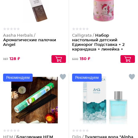
Aasha Herbals /
Calligrata /
Набор
Ароматические палочки
настольный детский
Angel
Единорог Подставка + 2
карандаша + линейка +
точилка + ластик+ блокнот 8
листов + ножницы
128 ₽
150 ₽
197
500
Рекомендуем
Рекомендуем
HEM /
Благовония HEM
Dilis /
Туалетная вода "Alpha