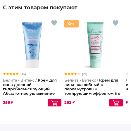
С этим товаром покупают
(16)
(19)
Би
Белита - Витекс /
Крем для
Белита - Витекс /
Крем для
ин
лица дневной
лица волшебный с
ап
гидробалансирующий
перламутровым
Абсолютное увлажнение
тонирующим эффектом 5 в
для сухой и нормальной
1 SPF8
кожи Гидроэффект Spf
18
356 ₽
262 ₽
15