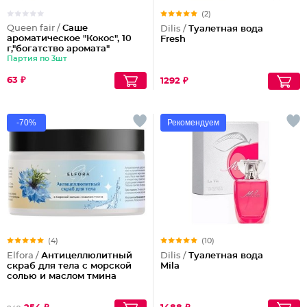
(2)
Queen fair /
Саше
Dilis /
Туалетная вода
ароматическое "Кокос", 10
Fresh
г,"богатство аромата"
Партия по 3шт
63 ₽
1292 ₽
-70%
Рекомендуем
(4)
(10)
Elfora /
Антицеллюлитный
Dilis /
Туалетная вода
скраб для тела с морской
Mila
солью и маслом тмина