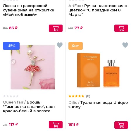
Ложка с гравировкой
ArtFox /
Ручка пластиковая с
сувенирная на открытке
цветком "С праздником 8
«Мой любимый»
Марта"
83 ₽
77 ₽
152
162
-45%
(8)
Queen fair /
Брошь
Dilis /
Туалетная вода Unique
"Гимнастка в пачке", цвет
sunny
красно-белый в золоте
117 ₽
1511 ₽
213