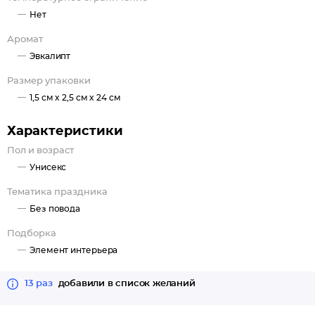
Всегда проветривайте помещение после сгорания палочки.
Нет
Используйте подставки для благовоний во избежание
Аромат
пожара. Можно приобрести специальные или
воспользоваться обычным блюдечком.
Эвкалипт
Размер упаковки
1,5 см x 2,5 см x 24 см
Характеристики
Пол и возраст
Унисекс
Тематика праздника
Без повода
Подборка
Элемент интерьера
13 раз
добавили в список желаний