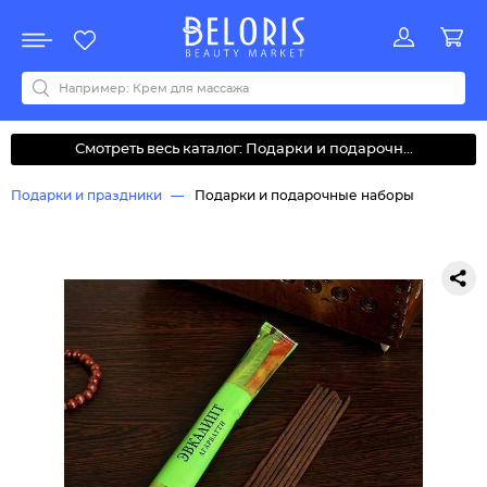
Распродажа
Акции
Новинки
Хит продаж
Все бренды
0-9
A
B
C
D
E
F
G
H
I
J
K
L
M
N
O
P
Q
R
S
T
U
V
W
Y
Z
А
Б
В
Д
З
И
М
О
К
Л
Н
П
Р
С
Т
У
Ф
Ч
Смотреть весь каталог: Подарки и подарочн...
Подарки и праздники
Подарки и подарочные наборы