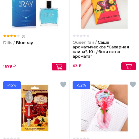
(1)
Queen fair /
Саше
Dilis /
Blue ray
ароматическое "Сахарная
слива", 10 г,"богатство
аромата"
Партия по 3шт
63 ₽
1679 ₽
-45%
-52%