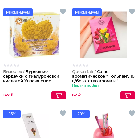
Рекомендуем
Рекомендуем
Бизорюк /
Бурлящие
Queen fair /
Саше
сердечки с гиалуроновой
ароматическое "Тюльпан", 10
кислотой Увлажнение
г,"богатство аромата"
Партия по 3шт
147 ₽
67 ₽
-35%
-70%