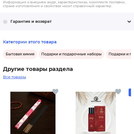
Информация о внешнем виде, характеристиках, комплекте поставки,
стране изготовления и свойствах носит справочный характер.
Гарантия и возврат
Категории этого товара
Бытовая химия
Подарки и подарочные наборы
Подарки и п
Другие товары раздела
Все товары