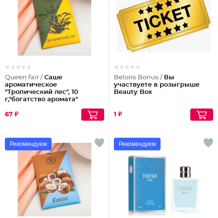
Queen fair /
Саше
Beloris Bonus /
Вы
ароматическое
участвуете в розыгрыше
"Тропический лес", 10
Beauty Box
г,"богатство аромата"
Партия по 3шт
67 ₽
1 ₽
Рекомендуем
Рекомендуем