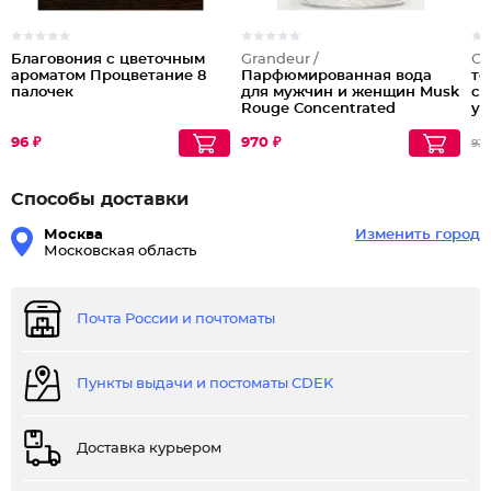
Благовония с цветочным
Grandeur /
Ст
ароматом Процветание 8
Парфюмированная вода
то
палочек
для мужчин и женщин Musk
са
Rouge Concentrated
уп
се
96 ₽
970 ₽
93
Способы доставки
Москва
Изменить город
Московская область
Почта России и почтоматы
Пункты выдачи и постоматы CDEK
Доставка курьером