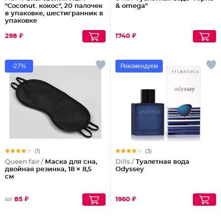
"Coconut. кокос", 20 палочек
& omega"
в упаковке, шестигранник в
упаковке
298 ₽
1740 ₽
-27%
Рекомендуем
(1)
(3)
Queen fair /
Маска для сна,
Dilis /
Туалетная вода
двойная резинка, 18 × 8,5
Odyssey
см
85 ₽
1960 ₽
117