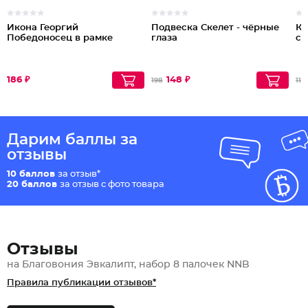
Икона Георгий
Подвеска Скелет - чёрные
Ка
Победоносец в рамке
глаза
св
186 ₽
148 ₽
198
110
Дарим баллы за
отзывы
10 баллов
за отзыв*
20 баллов
за отзыв с фото товара
Отзывы
на Благовония Эвкалипт, набор 8 палочек NNB
Правила публикации отзывов*