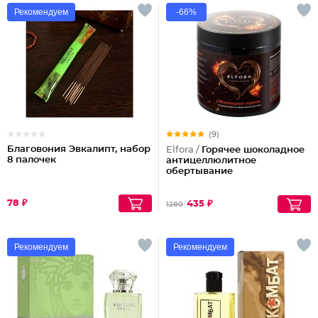
Рекомендуем
-66%
(9)
Благовония Эвкалипт, набор
Elfora /
Горячее шоколадное
8 палочек
антицеллюлитное
обертывание
78 ₽
435 ₽
1280
Рекомендуем
Рекомендуем