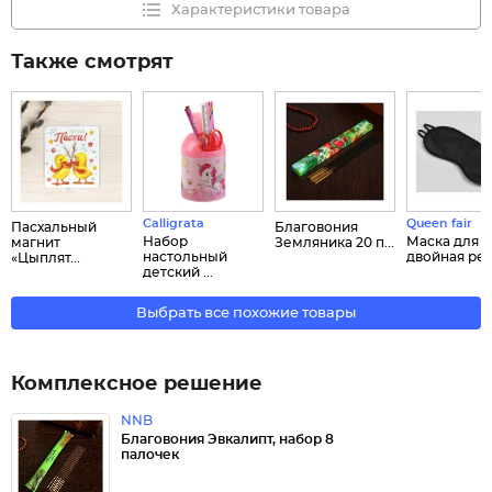
Характеристики товара
Также смотрят
Calligrata
Queen fair
Пасхальный
Благовония
Набор
Маска для с
магнит
Земляника 20 п...
настольный
двойная ре..
«Цыплят...
детский ...
Выбрать все похожие товары
Комплексное решение
NNB
Благовония Эвкалипт, набор 8
палочек