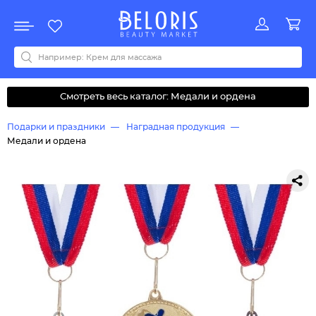
Распродажа
Акции
Новинки
Хит продаж
Все бренды
0-9
A
B
C
D
E
F
G
H
I
J
K
L
M
N
O
P
Q
R
S
T
U
V
W
Y
Z
А
Б
В
Д
З
И
М
О
К
Л
Н
П
Р
С
Т
У
Ф
Ч
Смотреть весь каталог: Медали и ордена
Подарки и праздники
Наградная продукция
Медали и ордена