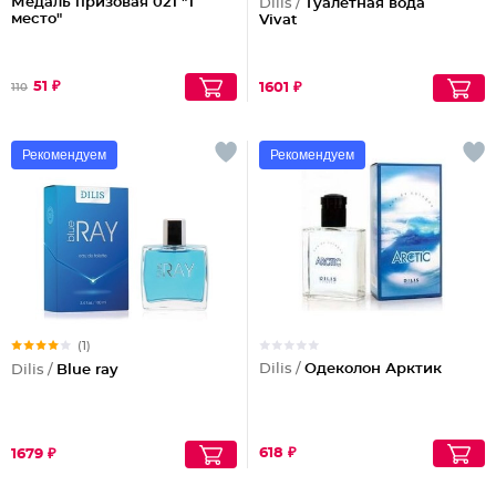
Медаль призовая 021 "1
Dilis /
Туалетная вода
место"
Vivat
51 ₽
1601 ₽
110
Рекомендуем
Рекомендуем
(1)
Dilis /
Одеколон Арктик
Dilis /
Blue ray
618 ₽
1679 ₽