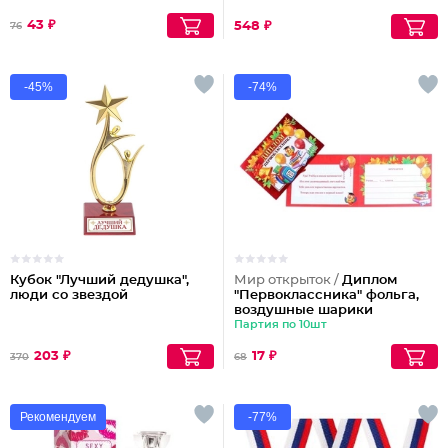
43 ₽
548 ₽
76
-45%
-74%
Кубок "Лучший дедушка",
Мир открыток /
Диплом
люди со звездой
"Первоклассника" фольга,
воздушные шарики
Партия по 10шт
203 ₽
17 ₽
370
68
Рекомендуем
-77%