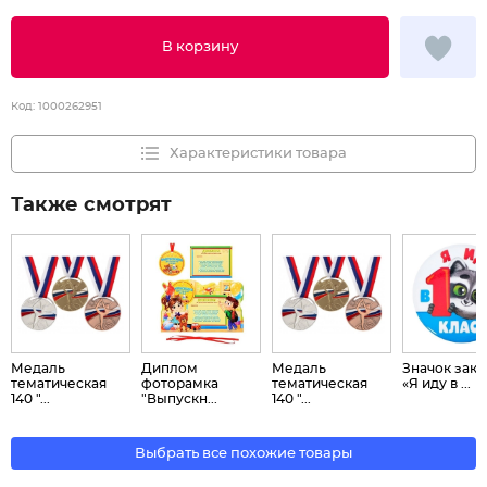
В корзину
Код:
1000262951
Характеристики товара
Также смотрят
Медаль
Диплом
Медаль
Значок зака
тематическая
фоторамка
тематическая
«Я иду в ...
140 "...
"Выпускн...
140 "...
Выбрать все похожие товары