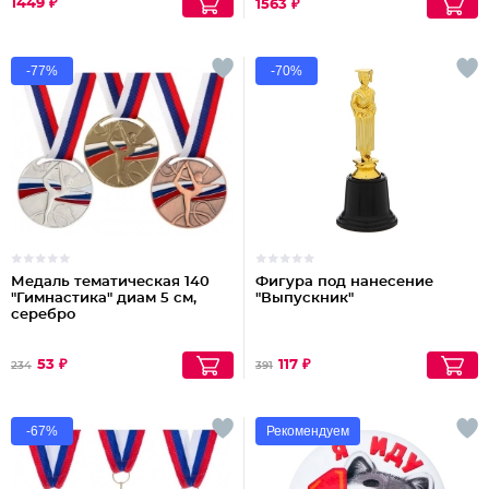
1449 ₽
1563 ₽
-77%
-70%
Медаль тематическая 140
Фигура под нанесение
"Гимнастика" диам 5 см,
"Выпускник"
серебро
53 ₽
117 ₽
234
391
-67%
Рекомендуем