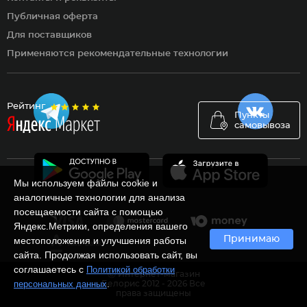
Публичная оферта
Для поставщиков
Применяются рекомендательные технологии
Рейтинг
Пункты
самовывоза
Мы используем файлы cookie и
аналогичные технологии для анализа
посещаемости сайта с помощью
Яндекс.Метрики, определения вашего
Принимаю
местоположения и улучшения работы
сайта. Продолжая использовать сайт, вы
соглашаетесь с
Политикой обработки
Ⓒ Интернет-магазин
.
персональных данных
Белорис 2012 - 2026 Все
права защищены