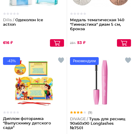
Dilis /
Одеколон Ice
Медаль тематическая 140
action
"Гимнастика" диам 5 см,
бронза
616 ₽
53 ₽
234
-43%
Рекомендуем
(9)
Диплом фоторамка
DIVAGE /
Тушь для ресниц
"Выпускнику детского
90x60x90 Longlashes
сада"
№7501