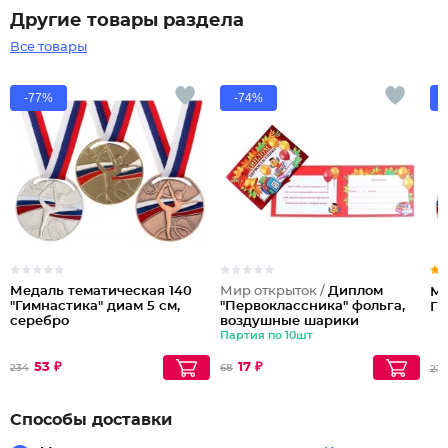
Другие товары раздела
Все товары
-77%
-74%
Медаль тематическая 140
Мир открыток /
Диплом
Ме
"Гимнастика" диам 5 см,
"Первоклассника" фольга,
Ги
серебро
воздушные шарики
Партия по 10шт
53 ₽
17 ₽
234
68
231
Способы доставки