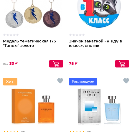
Медаль тематическая 173
Значок закатной «Я иду в 1
"Танцы" золото
класс», енотик
33 ₽
78 ₽
103
Рекомендуем