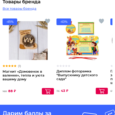
Товары бренда
Все товары бренда
-45%
-43%
(1)
Диплом фоторамка
Гл
Магнит «Домовенок в
"Выпускнику детского
за
валенке», тепла и уюта
сада"
по
вашему дому
шт
ра
43 ₽
88 ₽
76
67
160
Дарим баллы за