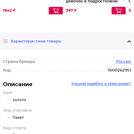
девочек в подростковом
Ощ
возрасте Delicate Care
ко
1642 ₽
397 ₽
35
Характеристики товара
Страна бренда:
Россия
Код:
1000262951
Описание
Нашли ошибку в описании?
Цвет
золото
Вид упаковки
Пакет
Вид спорта