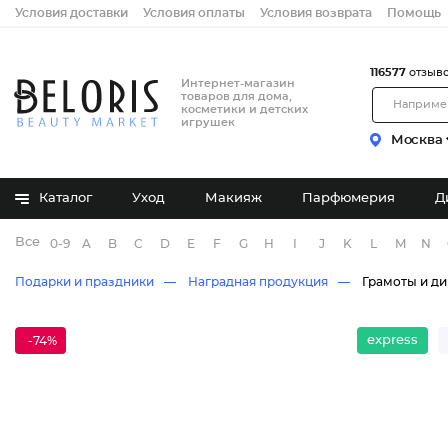
Условия доставки
Условия оплаты
Условия возврата
Помощь
116577
отзыв
Интернет-магазин
товаров для дома,
косметики и детских
игрушек
Москва
Каталог
Уход
Макияж
Парфюмерия
Д
Все бренды
0-9
A
B
C
D
E
F
G
H
I
J
K
L
M
N
Подарки и праздники
Наградная продукция
Грамоты и д
express
-74%