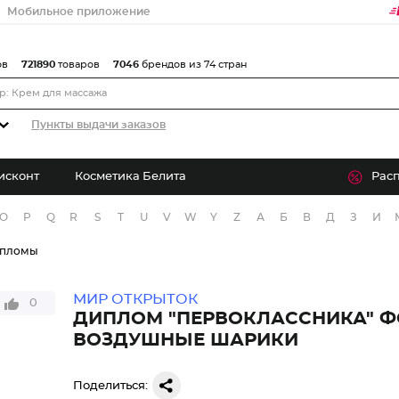
Мобильное приложение
ов
721890
товаров
7046
брендов из 74 стран
Пункты выдачи заказов
исконт
Косметика Белита
Рас
O
P
Q
R
S
T
U
V
W
Y
Z
А
Б
В
Д
З
И
ипломы
МИР ОТКРЫТОК
0
ДИПЛОМ "ПЕРВОКЛАССНИКА" Ф
ВОЗДУШНЫЕ ШАРИКИ
Поделиться: