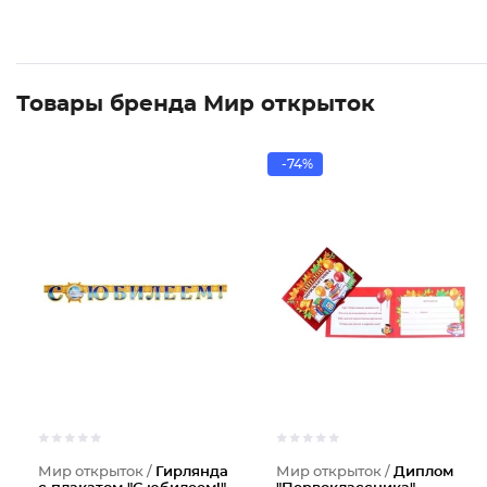
Товары бренда Мир открыток
-74%
Мир открыток /
Гирлянда
Мир открыток /
Диплом