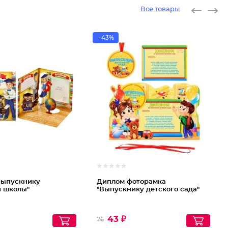
Все товары
-43%
Выпускнику
Диплом фоторамка
й школы"
"Выпускнику детского сада"
43 ₽
76