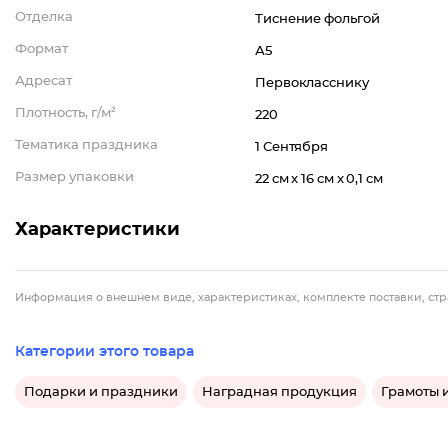
Отделка
Тиснение фольгой
Формат
А5
Адресат
Первокласснику
Плотность, г/м²
220
Тематика праздника
1 Сентября
Размер упаковки
22 см x 16 см x 0,1 см
Характеристики
Информация о внешнем виде, характеристиках, комплекте поставки, стр
Категории этого товара
Подарки и праздники
Наградная продукция
Грамоты 