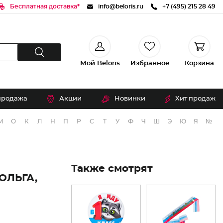
Бесплатная доставка*
info@beloris.ru
+7 (495) 215 28 49
Мой Beloris
Избранное
Корзина
продажа
Акции
Новинки
Хит продаж
М
О
К
Л
Н
П
Р
С
Т
У
Ф
Ч
Ш
Э
Ю
Я
№
Также смотрят
ОЛЬГА,