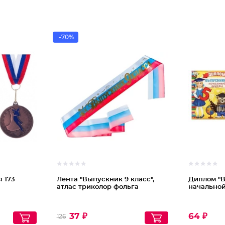
-70%
 173
Лента "Выпускник 9 класс",
Диплом "
атлас триколор фольга
начально
37 ₽
64 ₽
126