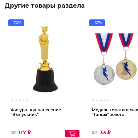
Другие товары раздела
-70%
-67%
Фигура под нанесение
Медаль тематическая
"Выпускник"
"Танцы" золото
117 ₽
33 ₽
391
103