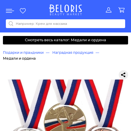
Распродажа
Акции
Новинки
Хит продаж
Все бренды
0-9
A
B
C
D
E
F
G
H
I
J
K
L
M
N
O
P
Q
R
S
T
U
V
W
Y
Z
А
Б
В
Д
З
И
М
О
К
Л
Н
П
Р
С
Т
У
Ф
Ч
Смотреть весь каталог: Медали и ордена
Подарки и праздники
Наградная продукция
Медали и ордена