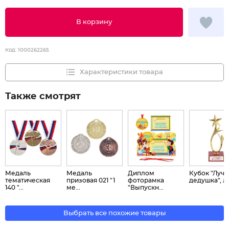
В корзину
Код:
1000262265
Характеристики товара
Также смотрят
Медаль
Медаль
Диплом
Кубок "Луч
тематическая
призовая 021 "1
фоторамка
дедушка", л..
140 "...
ме...
"Выпускн...
Выбрать все похожие товары