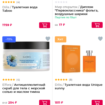
(4)
Мир открыток /
Диплом
Dilis /
Туалетная вода
"Первоклассника" фольга,
Taboo
воздушные шарики
Партия по 10шт
17 ₽
1759 ₽
68
-70%
(4)
(8)
Elfora /
Антицеллюлитный
Dilis /
Туалетная вода Unique
скраб для тела с морской
sunny
солью и маслом тмина
254 ₽
1511 ₽
849