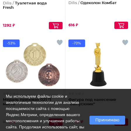
Dilis /
Одеколон Комбат
Dilis /
Туалетная вода
Fresh
616 ₽
1292 ₽
-53%
-70%
Мы используем файлы cookie и
Медаль призовая 021 "1
Фигура под нанесение
аналогичные технологии для анализа
место"
"Выпускник"
посещаемости сайта с помощью
Яндекс.Метрики, определения вашего
Принимаю
местоположения и улучшения работы
51 ₽
117 ₽
110
391
сайта. Продолжая использовать сайт, вы