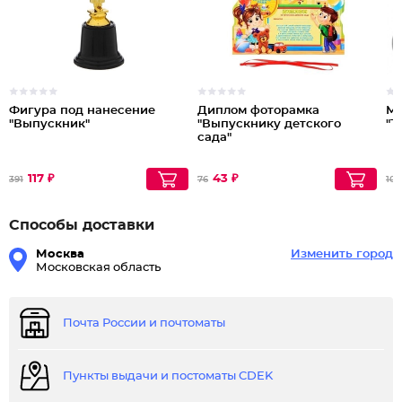
Фигура под нанесение
Диплом фоторамка
Ме
"Выпускник"
"Выпускнику детского
"Т
сада"
117 ₽
43 ₽
391
76
103
Способы доставки
Москва
Изменить город
Московская область
Почта России и почтоматы
Пункты выдачи и постоматы CDEK