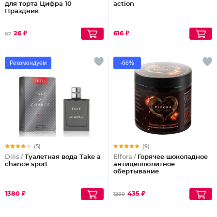
для торта Цифра 10
action
Праздник
26 ₽
616 ₽
87
Рекомендуем
-66%
(5)
(9)
Dilis /
Туалетная вода Take a
Elfora /
Горячее шоколадное
chance sport
антицеллюлитное
обертывание
1380 ₽
435 ₽
1280