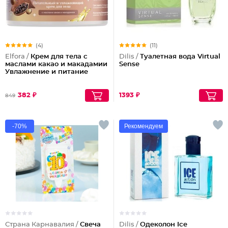
(4)
(11)
Elfora /
Крем для тела с
Dilis /
Туалетная вода Virtual
маслами какао и макадамии
Sense
Увлажнение и питание
382 ₽
1393 ₽
849
-70%
Рекомендуем
Страна Карнавалия /
Свеча
Dilis /
Одеколон Ice