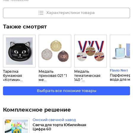
Код:
1000222580
Характеристики товара
Также смотрят
Flavio Neri
Тарелка
Медаль
Медаль
Парфюмерн
бумажная
призовая 021 "1
тематическая
вода для муж
«Котики»...
ме...
140 "...
Выбрать все похожие товары
Комплексное решение
Омский свечной завод
Свеча для торта Юбилейная
Цифра 60