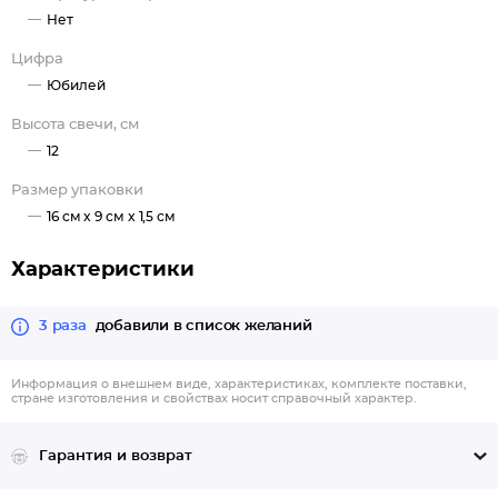
Нет
Цифра
Юбилей
Высота свечи, см
12
Размер упаковки
16 см x 9 см x 1,5 см
Характеристики
3 раза
добавили в список желаний
Информация о внешнем виде, характеристиках, комплекте поставки,
стране изготовления и свойствах носит справочный характер.
Гарантия и возврат