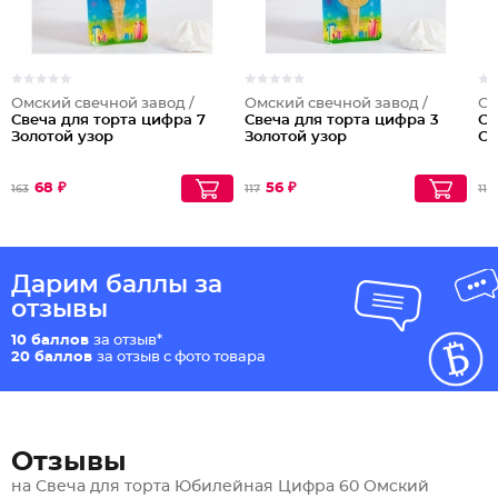
Омский свечной завод /
Омский свечной завод /
Ом
Свеча для торта цифра 7
Свеча для торта цифра 3
Св
Золотой узор
Золотой узор
Се
68 ₽
56 ₽
163
117
110
Дарим баллы за
отзывы
10 баллов
за отзыв*
20 баллов
за отзыв с фото товара
Отзывы
на Свеча для торта Юбилейная Цифра 60 Омский