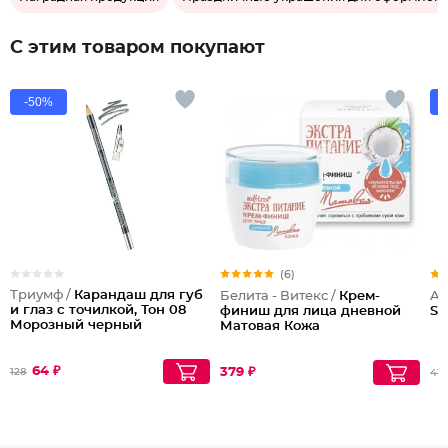
С этим товаром покупают
-50%
(6)
Триумф /
Карандаш для губ
Белита - Витекс /
Крем-
Ar
и глаз с точилкой, Тон 08
финиш для лица дневной
SL
Морозный черный
Матовая Кожа
64 ₽
379 ₽
128
415