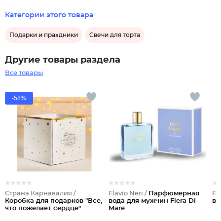
Категории этого товара
Подарки и праздники
Свечи для торта
Другие товары раздела
Все товары
-58%
Страна Карнавалия /
Flavio Neri /
Парфюмерная
Fl
Коробка для подарков "Все,
вода для мужчин Fiera Di
во
что пожелает сердце"
Mare