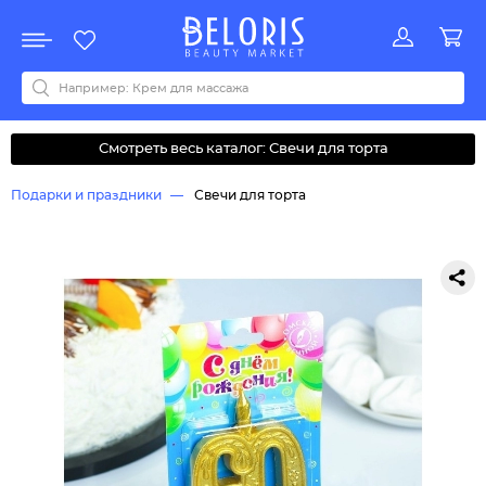
Распродажа
Акции
Новинки
Хит продаж
Все бренды
0-9
A
B
C
D
E
F
G
H
I
J
K
L
M
N
O
P
Q
R
S
T
U
V
W
Y
Z
А
Б
В
Д
З
И
М
О
К
Л
Н
П
Р
С
Т
У
Ф
Ч
Смотреть весь каталог: Свечи для торта
Подарки и праздники
Свечи для торта