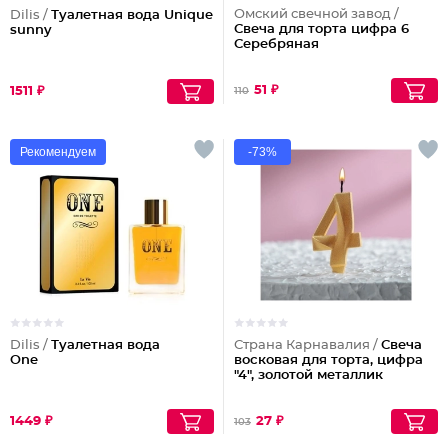
Омский свечной завод /
Dilis /
Туалетная вода Unique
Свеча для торта цифра 6
sunny
Серебряная
51 ₽
1511 ₽
110
Рекомендуем
-73%
Dilis /
Туалетная вода
Страна Карнавалия /
Свеча
One
восковая для торта, цифра
"4", золотой металлик
1449 ₽
27 ₽
103