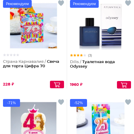
Рекомендуем
Рекомендуем
(3)
Страна Карнавалия /
Свеча
Dilis /
Туалетная вода
для торта Цифра 70
Odyssey
228 ₽
1960 ₽
-71%
-52%