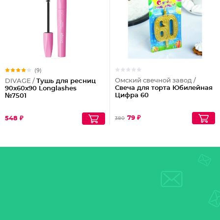
(9)
Омский свечной завод /
DIVAGE /
Тушь для ресниц
Свеча для торта Юбилейная
90x60x90 Longlashes
Цифра 60
№7501
79 ₽
548 ₽
380