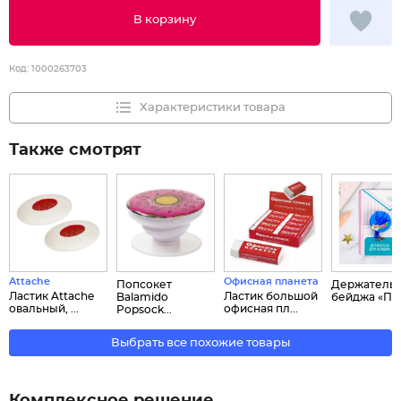
В корзину
Код:
1000263703
Характеристики товара
Также смотрят
Attache
Офисная планета
Попсокет
Держатель 
Ластик Attache
Ластик большой
Balamido
бейджа «Пти.
овальный, ...
офисная пл...
Popsock...
Выбрать все похожие товары