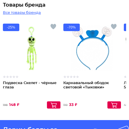
Товары бренда
Все товары бренда
-25%
-70%
Подвеска Скелет - чёрные
Карнавальный ободок
Ле
глаза
световой «Тыковки»
50
148 ₽
33 ₽
198
110
46