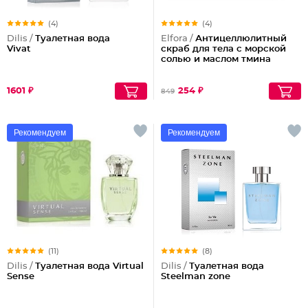
(4)
(4)
Dilis /
Туалетная вода
Elfora /
Антицеллюлитный
Vivat
скраб для тела с морской
солью и маслом тмина
1601 ₽
254 ₽
849
Рекомендуем
Рекомендуем
(11)
(8)
Dilis /
Туалетная вода Virtual
Dilis /
Туалетная вода
Sense
Steelman zone