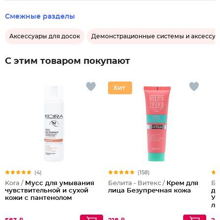
Смежные разделы
Аксессуары для досок
Демонстрационные системы и аксессу
С этим товаром покупают
(4)
(158)
Kora /
Мусс для умывания
Белита - Витекс /
Крем для
Бе
чувствительной и сухой
лица Безупречная кожа
дл
кожи с пантенолом
Ув
ли