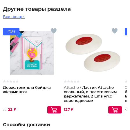
Другие товары раздела
Все товары
-71%
Держатель для бейджа
Attache /
Ластик Attache
Оф
«Фламинго»
овальный, с пластиковым
бо
держателем, 2 шт.в уп.с
60
европодвесом
пр
те
ка
22 ₽
127 ₽
76
47
Па
Способы доставки