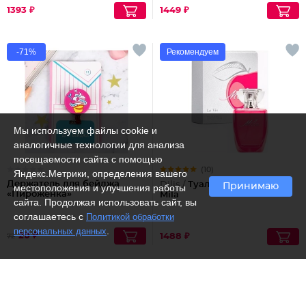
1393 ₽
1449 ₽
-71%
Рекомендуем
Мы используем файлы cookie и
аналогичные технологии для анализа
посещаемости сайта с помощью
(10)
Яндекс.Метрики, определения вашего
Держатель для бейджа
Dilis /
Туалетная вода
Принимаю
местоположения и улучшения работы
«Пироженка»
Mila
сайта. Продолжая использовать сайт, вы
соглашаетесь с
Политикой обработки
.
персональных данных
20 ₽
1488 ₽
72
Рекомендуем
Рекомендуем