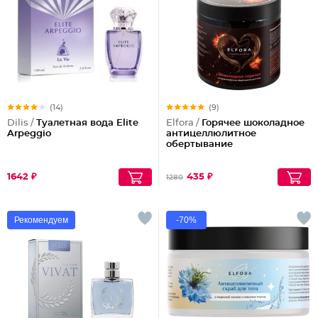
(14)
(9)
Dilis /
Туалетная вода Elite
Elfora /
Горячее шоколадное
Arpeggio
антицеллюлитное
обертывание
1642 ₽
435 ₽
1280
Рекомендуем
-70%