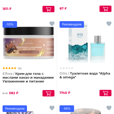
97 ₽
1511 ₽
-55%
Рекомендуем
(4)
Dilis /
Туалетная вода "Alpha
Elfora /
Крем для тела с
& omega"
маслами какао и макадамии
Увлажнение и питание
1740 ₽
382 ₽
849
Рекомендуем
-66%