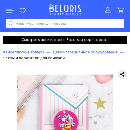
Распродажа
Акции
Новинки
Хит продаж
Все бренды
0-9
A
B
C
D
E
F
G
H
I
J
K
L
M
N
O
P
Q
R
S
T
U
V
W
Y
Z
А
Б
В
Д
З
И
М
О
К
Л
Н
П
Р
С
Т
У
Ф
Ч
Смотреть весь каталог: Чехлы и держатели...
Канцелярские товары
Демонстрационное оборудование
Чехлы и держатели для бейджей