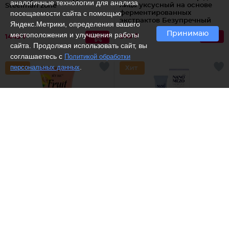
аналогичные технологии для анализа
лица уксусный на основе
Steelman zone
посещаемости сайта с помощью
ферментированных
экстрактов Безупречный
Яндекс.Метрики, определения вашего
тон
Принимаю
местоположения и улучшения работы
245 ₽
1449 ₽
сайта. Продолжая использовать сайт, вы
соглашаетесь с
Политикой обработки
.
персональных данных
(1)
(2)
Белита - Витекс /
Скраб-
Белита - Витекс /
NanoГель-
сияние для лица с
патч для кожи вокруг глаз
абрикосом Очищающий
Эффект нитевого
лифтинга
243 ₽
425 ₽