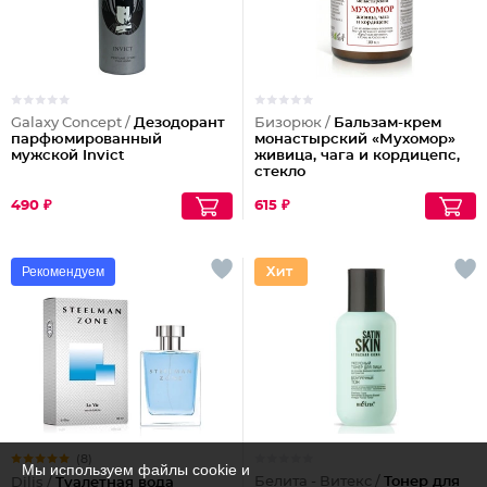
Galaxy Concept /
Дезодорант
Бизорюк /
Бальзам-крем
парфюмированный
монастырский «Мухомор»
мужской Invict
живица, чага и кордицепс,
стекло
490 ₽
615 ₽
Рекомендуем
(8)
Мы используем файлы cookie и
Белита - Витекс /
Тонер для
Dilis /
Туалетная вода