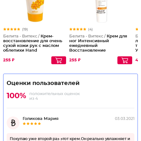
(19)
(4)
Белита - Витекс /
Крем-
Белита - Витекс /
Крем для
Бе
восстановление для очень
ног Интенсивный
ла
сухой кожи рук с маслом
ежедневный
ти
облепихи Hand
Восстановление
Ух
Regeneration Cream for Dry
and Dry Very Skin
255 ₽
255 ₽
48
Оценки пользователей
положительных оценок
100%
из 4
Голикова Мария
03.03.2021
Покупаю уже второй раз этот крем.Он реально увлажняет и