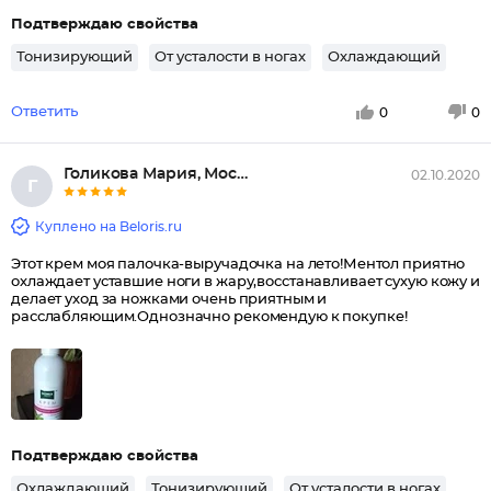
Подтверждаю свойства
Тонизирующий
От усталости в ногах
Охлаждающий
Ответить
0
0
Голикова Мария, Москва
02.10.2020
Г
Куплено на Beloris.ru
Этот крем моя палочка-выручадочка на лето!Ментол приятно
охлаждает уставшие ноги в жару,восстанавливает сухую кожу и
делает уход за ножками очень приятным и
расслабляющим.Однозначно рекомендую к покупке!
Подтверждаю свойства
Охлаждающий
Тонизирующий
От усталости в ногах