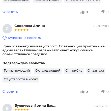
Ответить
0
0
Соколова Алина
05.07.2019
С
Куплено на Beloris.ru
Крем освежает,снимает усталость.Освежающий приятный не
едкий запах.Отлично увлажняет,питает кожу.Большой
объем.Отличное средство!!
Подтверждаю свойства
Тонизирующий
Охлаждающий
От грибка
От запаха
От усталости в ногах
Ответить
0
0
Булычева Ирина Васильевна
04.11.2018
Б