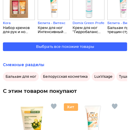
Kora
Белита - Витекс
Domix Green Professional
Белита - Вит
Набор кремов
Крем для ног
Крем для ног
Бальзам пр
для рук и но...
Интенсивный ...
"Гидробаланс...
трещин сту..
Выбрать все похожие товары
Смежные разделы
Бальзам для ног
Белорусская косметика
LuxVisage
Тушь 
С этим товаром покупают