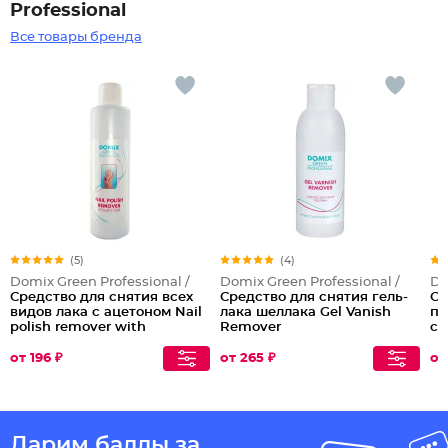
Professional
Все товары бренда
(5)
(4)
Domix Green Professional /
Domix Green Professional /
Do
Средство для снятия всех
Средство для снятия гель-
Об
видов лака с ацетоном Nail
лака шеллака Gel Vanish
пл
polish remover with
Remover
сн
Aceton
ра
2 в
от 196 ₽
от 265 ₽
от
Дарим баллы за