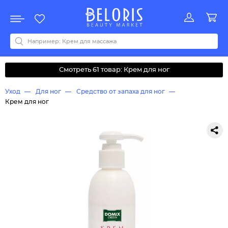
Распродажа
Акции
Новинки
Хит продаж
Все бренды
0-9
A
B
C
D
E
F
G
H
I
J
K
L
M
N
O
P
Q
R
S
T
U
V
W
Y
Z
А
Б
В
Д
З
И
М
О
К
Л
Н
П
Р
С
Т
У
Ф
Ч
Смотреть 61 товар: Крем для ног
Уход
Для ног
Средство от запаха для ног
Крем для ног