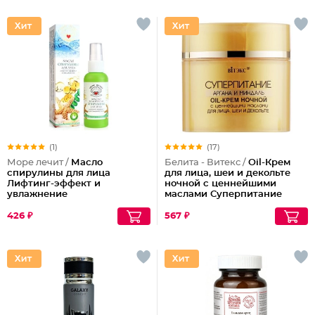
(1)
(17)
Море лечит /
Масло
Белита - Витекс /
Oil-Крем
спирулины для лица
для лица, шеи и декольте
Лифтинг-эффект и
ночной с ценнейшими
увлажнение
маслами Суперпитание
Аргана и миндаль
426 ₽
567 ₽