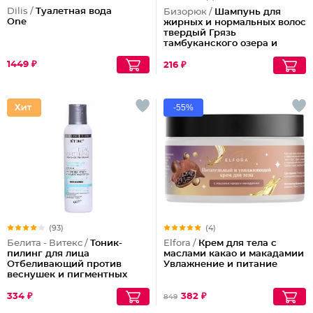
Dilis /
Туалетная вода
Бизорюк /
Шампунь для
One
жирных и нормальных волос
твердый Грязь
тамбуканского озера и
масло какао
1449 ₽
216 ₽
-55%
(93)
(4)
Белита - Витекс /
Тоник-
Elfora /
Крем для тела с
пилинг для лица
маслами какао и макадамии
Отбеливающий против
Увлажнение и питание
веснушек и пигментных
пятен
334 ₽
382 ₽
849