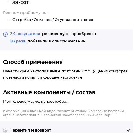
Женский
Решаем проблему ног
От грибка /
От запаха /
От усталости в ногах
34 покупателя
рекомендуют приобрести
83 раза
добавили в список желаний
Способ применения
Нанести крем на стопу и выше по голени. От ощущения комфорта
и свежести появится хорошее настроение.
Активные компоненты / состав
Ментоловое масло, наносеребро.
Информация о внешнем виде, характеристиках, комплекте поставки,
стране изготовления и свойствах носит справочный характер.
Гарантия и возврат