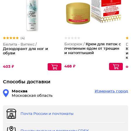
(4)
Бизорюк /
Крем для пяток с
Белита - Витекс /
Do
пчелиным ядом от трещин
Дезодорант для ног и
Кр
и натоптышей
обуви
и 
ка
на
468 ₽
403 ₽
от
Способы доставки
Москва
Изменить город
Московская область
Почта России и почтоматы