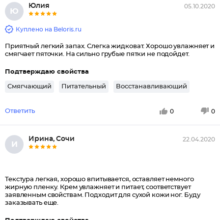
Юлия
05.10.2020
Ю
Куплено на Beloris.ru
Приятный легкий запах. Слегка жидковат. Хорошо увлажняет и
смягчает пяточки. На сильно грубые пятки не подойдет.
Подтверждаю свойства
Смягчающий
Питательный
Восстанавливающий
Ответить
0
0
Ирина, Сочи
22.04.2020
И
Текстура легкая, хорошо впитывается, оставляет немного
жирную пленку. Крем увлажняет и питает, соответствует
заявленным свойствам. Подходит для сухой кожи ног. Буду
заказывать еще.