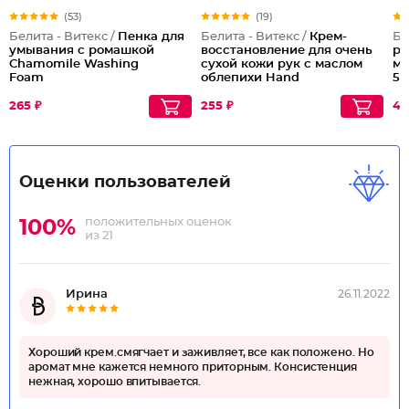
(53)
(19)
Белита - Витекс /
Пенка для
Белита - Витекс /
Крем-
Бе
умывания с ромашкой
восстановление для очень
ру
Chamomile Washing
сухой кожи рук с маслом
ма
Foam
облепихи Hand
5A
Regeneration Cream for Dry
and Dry Very Skin
265 ₽
255 ₽
41
Оценки пользователей
положительных оценок
100%
из 21
Ирина
26.11.2022
Хороший крем.смягчает и заживляет, все как положено. Но
аромат мне кажется немного приторным. Консистенция
нежная, хорошо впитывается.