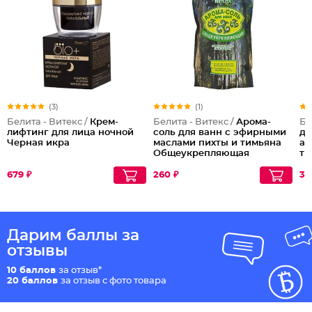
(3)
(1)
Белита - Витекс /
Крем-
Белита - Витекс /
Арома-
Бе
лифтинг для лица ночной
соль для ванн с эфирными
дл
Черная икра
маслами пихты и тимьяна
ан
Общеукрепляющая
тр
679 ₽
260 ₽
39
Дарим баллы за
отзывы
10 баллов
за отзыв*
20 баллов
за отзыв с фото товара