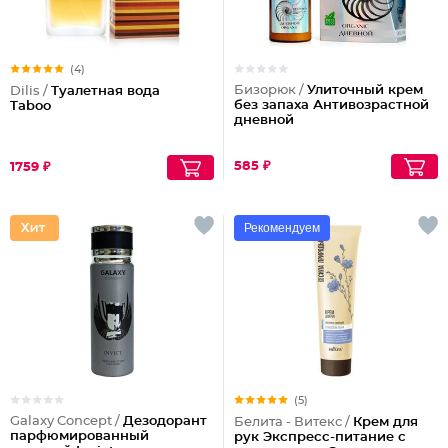
(4)
Бизорюк /
Улиточный крем
Dilis /
Туалетная вода
без запаха Антивозрастной
Taboo
дневной
585 ₽
1759 ₽
Рекомендуем
(5)
Galaxy Concept /
Дезодорант
Белита - Витекс /
Крем для
парфюмированный
рук Экспресс-питание с