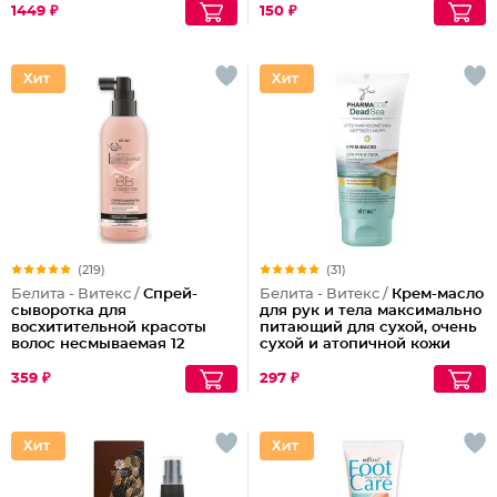
1449 ₽
150 ₽
(219)
(31)
Белита - Витекс /
Спрей-
Белита - Витекс /
Крем-масло
сыворотка для
для рук и тела максимально
восхитительной красоты
питающий для сухой, очень
волос несмываемая 12
сухой и атопичной кожи
эффектов Совершенные
Волосы
359 ₽
297 ₽