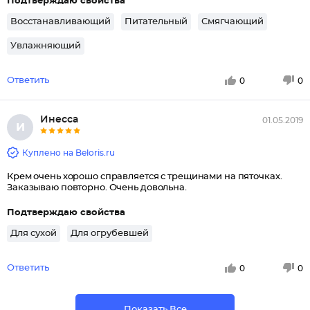
Подтверждаю свойства
Восстанавливающий
Питательный
Смягчающий
Увлажняющий
Ответить
0
0
Инесса
01.05.2019
И
Куплено на Beloris.ru
Крем очень хорошо справляется с трещинами на пяточках.
Заказываю повторно. Очень довольна.
Подтверждаю свойства
Для сухой
Для огрубевшей
Ответить
0
0
Показать Все