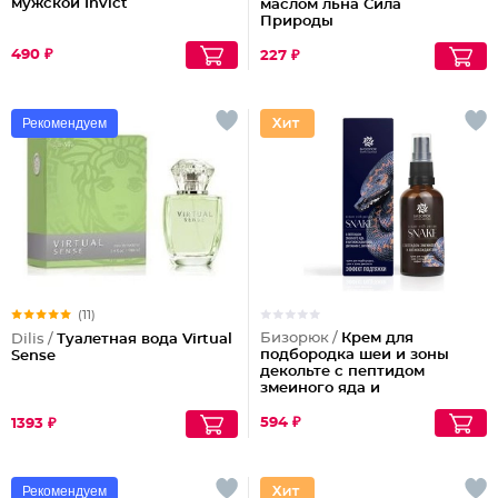
мужской Invict
маслом льна Сила
Природы
490 ₽
227 ₽
Рекомендуем
(11)
Бизорюк /
Крем для
Dilis /
Туалетная вода Virtual
подбородка шеи и зоны
Sense
декольте с пептидом
змеиного яда и
антиоксидантами
594 ₽
1393 ₽
Рекомендуем