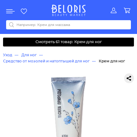
Распродажа
Акции
Новинки
Хит продаж
Все бренды
0-9
A
B
C
D
E
F
G
H
I
J
K
L
M
N
O
P
Q
R
S
T
U
V
W
Y
Z
А
Б
В
Д
З
И
М
О
К
Л
Н
П
Р
С
Т
У
Ф
Ч
Смотреть 61 товар: Крем для ног
Уход
Для ног
Средство от мозолей и натоптышей для ног
Крем для ног