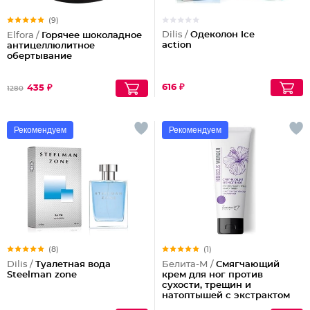
(9)
Dilis /
Одеколон Ice
Elfora /
Горячее шоколадное
action
антицеллюлитное
обертывание
616 ₽
435 ₽
1280
Рекомендуем
Рекомендуем
(8)
(1)
Dilis /
Туалетная вода
Белита-М /
Смягчающий
Steelman zone
крем для ног против
сухости, трещин и
натоптышей с экстрактом
гибискуса и мочевиной