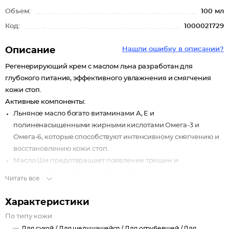
Объем:
100 мл
Код:
1000021729
Описание
Нашли ошибку в описании?
Регенерирующий крем с маслом льна разработан для
глубокого питания, эффективного увлажнения и смягчения
кожи стоп.
Активные компоненты:
Льняное масло богато витаминами A, E и
полиненасыщенными жирными кислотами Омега-3 и
Омега-6, которые способствуют интенсивному смягчению и
восстановлению кожи стоп.
Масло Ши предотвращает появление трещин и
натоптышей, содействует быстрой регенерации
Читать все
поврежденных участков кожи.
Кокосовое масло играет важную роль в питании и
Характеристики
увлажнении кожи, смягчает огрубевшие участки,
По типу кожи
препятствует шелушению, делая кожу стоп гладкой и
Для сухой /
Для шелушащейся /
Для огрубевшей /
Для