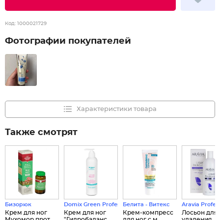
Код:
1000021729
Фотографии покупателей
Характеристики товара
Также смотрят
Бизорюк
Domix Green Professional
Белита - Витекс
Aravia Profes
Крем для ног
Крем для ног
Крем-компресс
Лосьон для
Мухомор прот...
"Гидробаланс...
для ног с м...
удаления