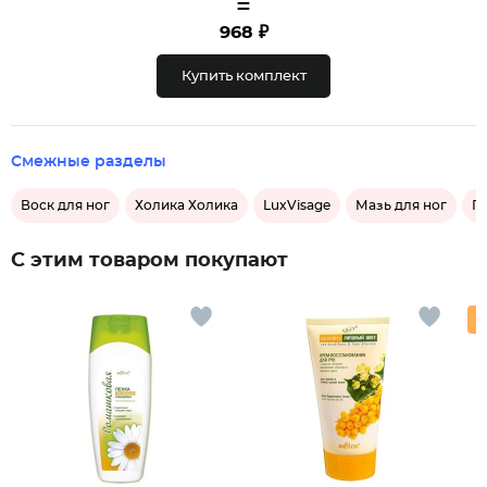
=
968 ₽
Купить комплект
Смежные разделы
Воск для ног
Холика Холика
LuxVisage
Мазь для ног
Ге
С этим товаром покупают