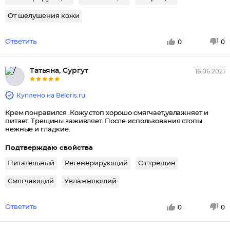
От шелушения кожи
Ответить
0
0
Татьяна, Сургут
16.06.2021
Куплено на Beloris.ru
Крем понравился .Кожу стоп хорошо смягчает,увлажняет и
питает. Трещины заживляет. После использования стопы
нежные и гладкие.
Подтверждаю свойства
Питательный
Регенерирующий
От трещин
Смягчающий
Увлажняющий
Ответить
0
0