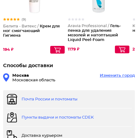
(9)
Aravia Professional /
Гель-
Ko
Белита - Витекс /
Крем для
пенка для удаления
но
ног смягчающий
мозолей и натоптышей
Гигиена
Liquid Peel-Foam
1179 ₽
29
194 ₽
Способы доставки
Москва
Изменить город
Московская область
Почта России и почтоматы
Пункты выдачи и постоматы CDEK
Доставка курьером