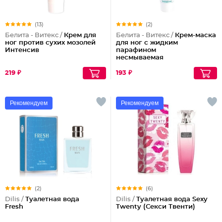
(13)
(2)
Белита - Витекс /
Крем для
Белита - Витекс /
Крем-маска
ног против сухих мозолей
для ног с жидким
Интенсив
парафином
несмываемая
219 ₽
193 ₽
Рекомендуем
Рекомендуем
(2)
(6)
Dilis /
Туалетная вода
Dilis /
Туалетная вода Sexy
Fresh
Twenty (Секси Твенти)