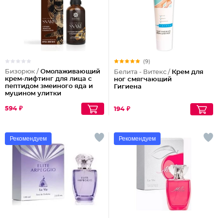
(9)
Бизорюк /
Омолаживающий
Белита - Витекс /
Крем для
крем-лифтинг для лица с
ног смягчающий
пептидом змеиного яда и
Гигиена
муцином улитки
594 ₽
194 ₽
Рекомендуем
Рекомендуем