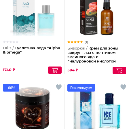
(1)
Dilis /
Туалетная вода "Alpha
Бизорюк /
Крем для зоны
& omega"
вокруг глаз с пептидом
змеиного яда и
гиалуроновой кислотой
1740 ₽
594 ₽
-66%
Рекомендуем