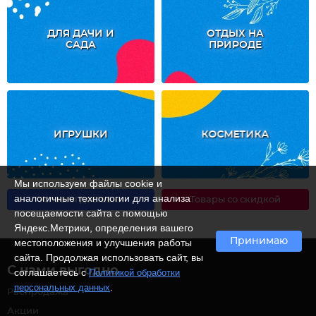
ДЛЯ ДАЧИ И
ОТДЫХ НА
САДА
ПРИРОДЕ
ИГРУШКИ
КОСМЕТИКА
Мы используем файлы cookie и
аналогичные технологии для анализа
Условия доставки
Товары со скидкой
посещаемости сайта с помощью
Яндекс.Метрики, определения вашего
Принимаю
местоположения и улучшения работы
сайта. Продолжая использовать сайт, вы
С нами выгодно
соглашаетесь с
Политикой обработки
.
персональных данных
Распродажа
Акции