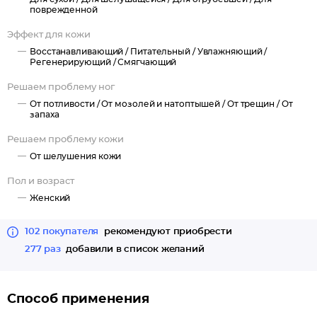
нежной.
поврежденной
Мочевина проникает в глубокие слои эпидермиса, ускоряет
Эффект для кожи
процесс восстановления, размягчает кожу стоп и устраняет
неприятный запах.
Восстанавливающий /
Питательный /
Увлажняющий /
Регенерирующий /
Смягчающий
Решаем проблему ног
От потливости /
От мозолей и натоптышей /
От трещин /
От
запаха
Решаем проблему кожи
От шелушения кожи
Пол и возраст
Женский
102 покупателя
рекомендуют приобрести
277 раз
добавили в список желаний
Способ применения