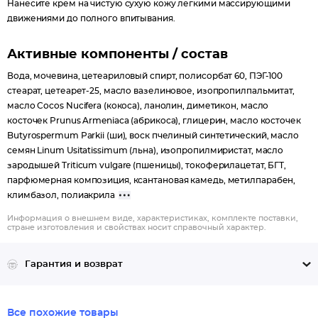
Нанесите крем на чистую сухую кожу легкими массирующими
движениями до полного впитывания.
Активные компоненты / состав
Вода, мочевина, цетеариловый спирт, полисорбат 60, ПЭГ-100
стеарат, цетеарет-25, масло вазелиновое, изопропилпальмитат,
масло Cocos Nucifera (кокоса), ланолин, диметикон, масло
косточек Prunus Armeniaca (абрикоса), глицерин, масло косточек
Butyrospermum Parkii (ши), воск пчелиный синтетический, масло
семян Linum Usitatissimum (льна), изопропилмиристат, масло
зародышей Triticum vulgare (пшеницы), токоферилацетат, БГТ,
парфюмерная композиция, ксантановая камедь, метилпарабен,
климбазол, полиакрила
Информация о внешнем виде, характеристиках, комплекте поставки,
стране изготовления и свойствах носит справочный характер.
Гарантия и возврат
Все похожие товары