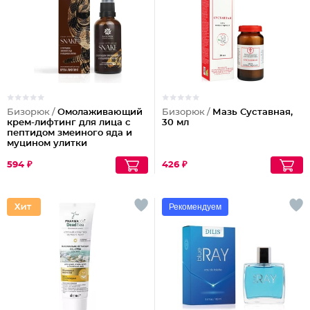
Бизорюк /
Омолаживающий
Бизорюк /
Мазь Суставная,
крем-лифтинг для лица с
30 мл
пептидом змеиного яда и
муцином улитки
594 ₽
426 ₽
Рекомендуем