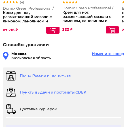
(4)
Domix Green Professional /
Domix Green Professional /
Бе
Крем для ног,
Крем для ног,
но
размягчающий мозоли с
размягчающий мозоли с
см
лимоном, ланолином и
лимоном, ланолином и
мо
наносеребром, 200 мл
наносеребром
333 ₽
от 216 ₽
21
Способы доставки
Москва
Изменить город
Московская область
Почта России и почтоматы
Пункты выдачи и постоматы CDEK
Доставка курьером