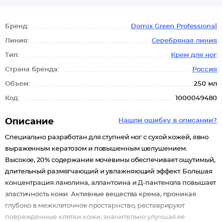
Бренд:
Domix Green Professional
Линия:
Серебряная линия
Тип:
Крем для ног
Страна бренда:
Россия
Объем:
250 мл
Код:
1000049480
Описание
Нашли ошибку в описании?
Специально разработан для ступней ног с сухой кожей, явно
выраженным кератозом и повышенным шелушением.
Высокое, 20% содержание мочевины обеспечивает ощутимый,
длительный размягчающий и увлажняющий эффект. Большая
концентрация ланолина, аллантоина и Д-пантенола повышает
эластичность кожи. Активные вещества крема, проникая
глубоко в межклеточное простарнство, реставрируют
поврежденные клетки кожи, значительно улучшая ее