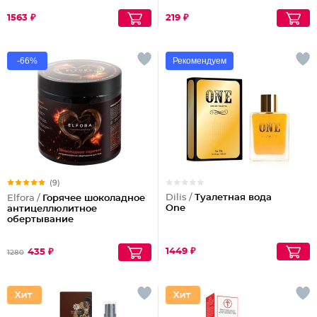
1563 ₽
219 ₽
-66%
Рекомендуем
(9)
Dilis /
Туалетная вода
Elfora /
Горячее шоколадное
One
антицеллюлитное
обертывание
1449 ₽
435 ₽
1280