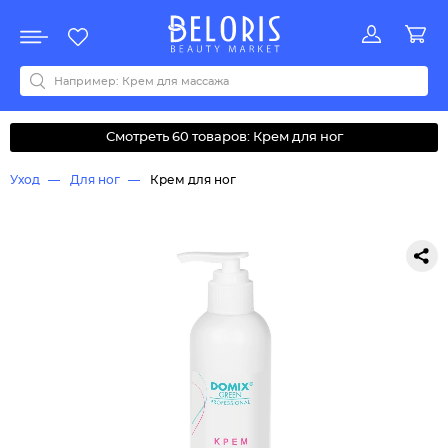
Распродажа
Акции
Новинки
Хит продаж
Все бренды
0-9
A
B
C
D
E
F
G
H
I
J
K
L
M
N
O
P
Q
R
S
T
U
V
W
Y
Z
А
Б
В
Д
З
И
М
О
К
Л
Н
П
Р
С
Т
У
Ф
Ч
Смотреть 60 товаров: Крем для ног
Уход
Для ног
Крем для ног