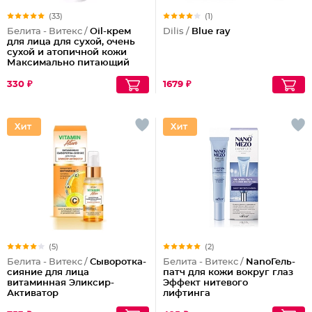
(33)
(1)
Белита - Витекс /
Oil-крем
Dilis /
Blue ray
для лица для сухой, очень
сухой и атопичной кожи
Максимально питающий
330 ₽
1679 ₽
(5)
(2)
Белита - Витекс /
Сыворотка-
Белита - Витекс /
NanoГель-
сияние для лица
патч для кожи вокруг глаз
витаминная Эликсир-
Эффект нитевого
Активатор
лифтинга