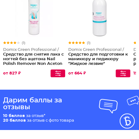
(1)
(1)
Domix Green Professional /
Domix Green Professional /
Do
Средство для снятия лака с
Средство для подготовки к
Са
ногтей без ацетона Nail
маникюру и педикюру
ра
Polish Remover Non Aceton
"Жидкое лезвие"
ра
Formula
на
ко
от 827 ₽
от 664 ₽
15
ле
Дарим баллы за
отзывы
10 баллов
за отзыв*
20 баллов
за отзыв с фото товара