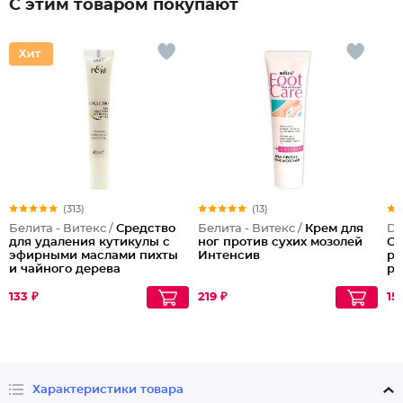
С этим товаром покупают
(313)
(13)
Белита - Витекс /
Средство
Белита - Витекс /
Крем для
Do
для удаления кутикулы с
ног против сухих мозолей
Са
эфирными маслами пихты
Интенсив
ра
и чайного дерева
ра
на
ко
133 ₽
219 ₽
15
ле
Характеристики товара