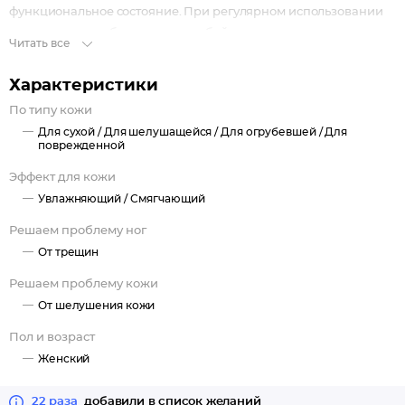
функциональное состояние. При регулярном использовании
останавливает образование грубой кожи и появление
Читать все
трещин. Подходит для диабетической стопы.
Характеристики
По типу кожи
Для сухой /
Для шелушащейся /
Для огрубевшей /
Для
поврежденной
Эффект для кожи
Увлажняющий /
Смягчающий
Решаем проблему ног
От трещин
Решаем проблему кожи
От шелушения кожи
Пол и возраст
Женский
22 раза
добавили в список желаний