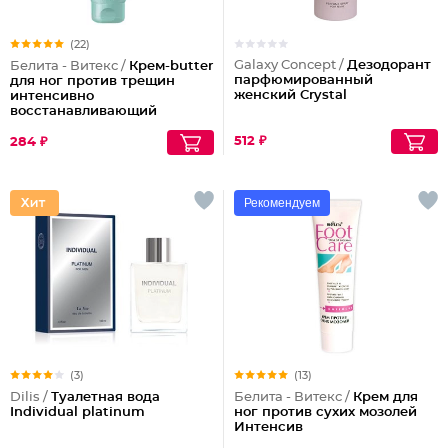
(22)
Galaxy Concept /
Дезодорант
Белита - Витекс /
Крем-butter
парфюмированный
для ног против трещин
женский Crystal
интенсивно
восстанавливающий
512 ₽
284 ₽
Рекомендуем
(3)
(13)
Dilis /
Туалетная вода
Белита - Витекс /
Крем для
Individual platinum
ног против сухих мозолей
Интенсив