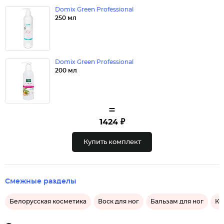
Domix Green Professional
250 мл
Domix Green Professional
200 мл
=
1424 ₽
Купить комплект
Смежные разделы
Белорусская косметика
Воск для ног
Бальзам для ног
Ко