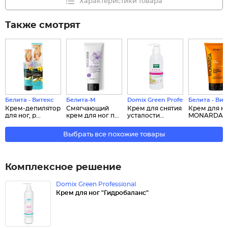
Характеристики товара
Также смотрят
Белита - Витекс
Белита-М
Domix Green Professional
Белита - Вит
Крем-депилятор
Смягчающий
Крем для снятия
Крем для н
для ног, р...
крем для ног п...
усталости...
MONARDA от 
Выбрать все похожие товары
Комплексное решение
Domix Green Professional
Крем для ног "Гидробаланс"