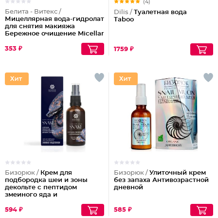
(4)
Белита - Витекс /
Dilis /
Туалетная вода
Мицеллярная вода-гидролат
Taboo
для снятия макияжа
Бережное очищение Micellar
Cleansing
353 ₽
1759 ₽
Бизорюк /
Крем для
Бизорюк /
Улиточный крем
подбородка шеи и зоны
без запаха Антивозрастной
декольте с пептидом
дневной
змеиного яда и
антиоксидантами
594 ₽
585 ₽