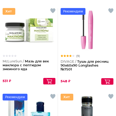
Рекомендуем
(9)
McLureSun /
Мазь для век
DIVAGE /
Тушь для ресниц
маклюра с пептидом
90x60x90 Longlashes
змеиного яда
№7501
531 ₽
548 ₽
Рекомендуем