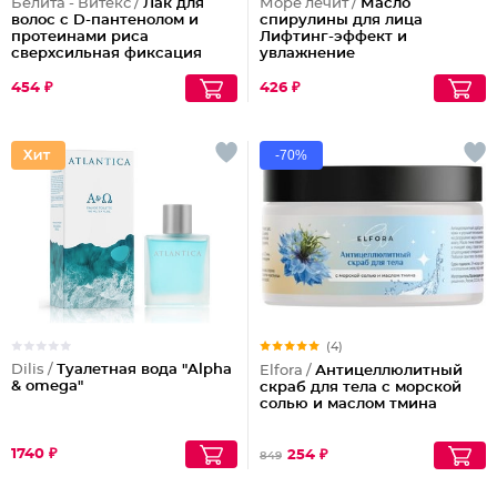
Белита - Витекс /
Лак для
Море лечит /
Масло
волос с D-пантенолом и
спирулины для лица
протеинами риса
Лифтинг-эффект и
сверхсильная фиксация
увлажнение
объем Maxi, 215 мл
454 ₽
426 ₽
-70%
(4)
Dilis /
Туалетная вода "Alpha
Elfora /
Антицеллюлитный
& omega"
скраб для тела с морской
солью и маслом тмина
1740 ₽
254 ₽
849