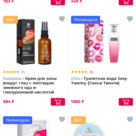
753 ₽
425 ₽
Рекомендуем
(1)
(6)
Бизорюк /
Крем для зоны
Dilis /
Туалетная вода Sexy
вокруг глаз с пептидом
Twenty (Секси Твенти)
змеиного яда и
гиалуроновой кислотой
594 ₽
1380 ₽
Рекомендуем