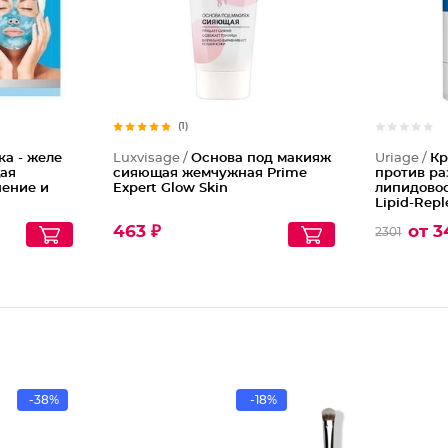
(1)
а - желе
Luxvisage /
Основа под макияж
Uriage /
Кр
ая
сияющая жемчужная Prime
против р
ение и
Expert Glow Skin
липидово
Lipid-Repl
Irritation
463 ₽
от 3
2301
-38%
-18%