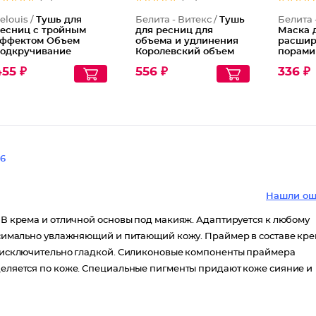
elouis /
Тушь для
Белита - Витекс /
Тушь
Белита 
есниц с тройным
для ресниц для
Маска 
ффектом Объем
объема и удлинения
расши
одкручивание
Королевский объем
порами
длинение Elite
куперо
55 ₽
556 ₽
336 ₽
Обнов
6
Нашли ош
 ВВ крема и отличной основы под макияж. Адаптируется к любому
максимально увлажняющий и питающий кожу. Праймер в составе кр
ее исключительно гладкой. Силиконовые компоненты праймера
еделяется по коже. Специальные пигменты придают коже сияние и