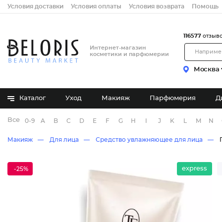
Условия доставки
Условия оплаты
Условия возврата
Помощь
116577
отзыв
Интернет-магазин
косметики и парфюмерии
Москва
Каталог
Уход
Макияж
Парфюмерия
Д
Все бренды
0-9
A
B
C
D
E
F
G
H
I
J
K
L
M
N
Макияж
Для лица
Средство увлажняющее для лица
express
-25%