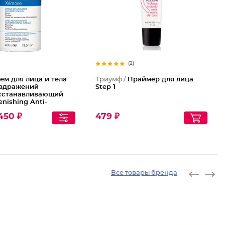
(2)
ем для лица и тела
Триумф /
Праймер для лица
аздражений
Step 1
сстанавливающий
enishing Anti-
 Cream
450 ₽
479 ₽
Все товары бренда