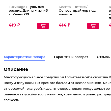
Luxvisage /
Тушь для
Белита - Витекс /
R
ресниц Длина + изгиб
Основа-праймер под
р
+ объем XXL
макияж
э
п
у
419 ₽
414 ₽
4
Характеристики товара
Гарантия и возврат
Отзывы
Описание
Многофункциональное средство 5 в 1 сочетает в себе свойства
цвету и типу кожи. ВВ крем это бальзам от несовершенств , 
с невесомой текстурой, идеально выравнивает кожу , делает 
отвечают за устойчивость макияжа, крем легко и ровно распр
свежесть.