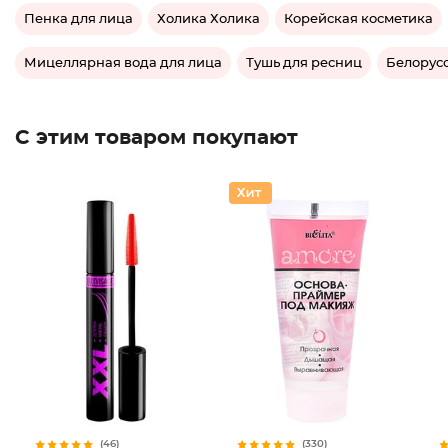
Пенка для лица
Холика Холика
Корейская косметика
Мицеллярная вода для лица
Тушь для ресниц
Белорус
С этим товаром покупают
(46)
(330)