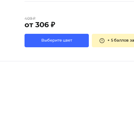
409 ₽
от 306 ₽
+
5 баллов
за
Выберите цвет