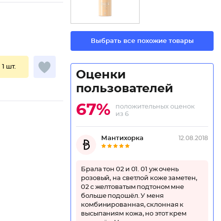
Выбрать все похожие товары
 1 шт.
Оценки
пользователей
67%
положительных оценок
из 6
Мантихорка
12.08.2018
Брала тон 02 и 01. 01 уж очень
розовый, на светлой коже заметен,
02 с желтоватым подтоном мне
больше подошёл. У меня
комбинированная, склонная к
высыпаниям кожа, но этот крем