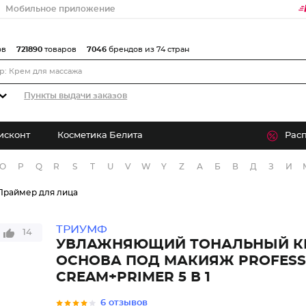
Мобильное приложение
ов
721890
товаров
7046
брендов из 74 стран
Пункты выдачи заказов
исконт
Косметика Белита
Рас
O
P
Q
R
S
T
U
V
W
Y
Z
А
Б
В
Д
З
И
Праймер для лица
ТРИУМФ
14
УВЛАЖНЯЮЩИЙ ТОНАЛЬНЫЙ К
ОСНОВА ПОД МАКИЯЖ PROFESS
CREAM+PRIMER 5 В 1
6 отзывов