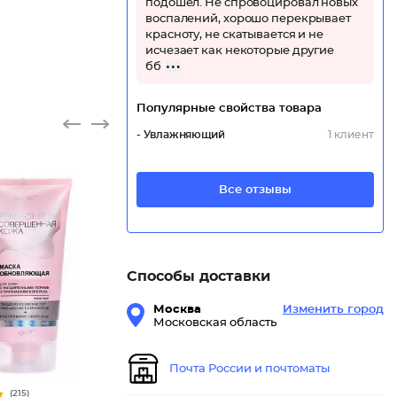
подошёл. Не спровоцировал новых
воспалений, хорошо перекрывает
красноту, не скатывается и не
исчезает как некоторые другие
бб
Популярные свойства товара
- Увлажняющий
1 клиент
Все отзывы
Способы доставки
Москва
Изменить город
Московская область
Почта России и почтоматы
(215)