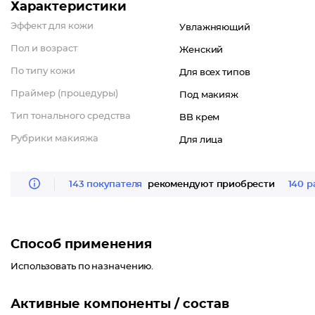
Характеристики
Эффект для кожи
Увлажняющий
Пол и возраст
Женский
По типу кожи
Для всех типов
Праймер (процедуры)
Под макияж
Тип тонального средства
BB крем
Рубрики макияжа
Для лица
143 покупателя
рекомендуют приобрести
140 р
Способ применения
Использовать по назначению.
Активные компоненты / состав