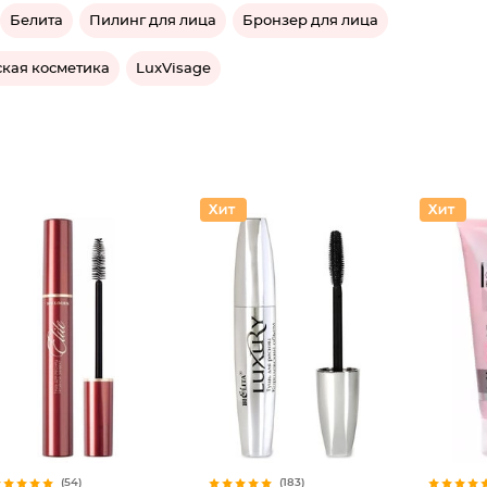
Белита
Пилинг для лица
Бронзер для лица
ская косметика
LuxVisage
(54)
(183)