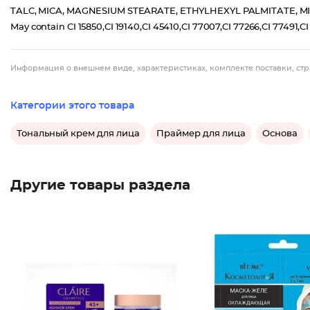
TALC, MICA, MAGNESIUM STEARATE, ETHYLHEXYL PALMITATE, 
May contain CI 15850,CI 19140,CI 45410,CI 77007,CI 77266,CI 77491,CI
Информация о внешнем виде, характеристиках, комплекте поставки, стр
Категории этого товара
Тональный крем для лица
Праймер для лица
Основа
Другие товары раздела