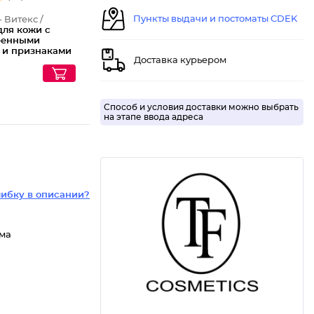
Пункты выдачи и постоматы CDEK
- Витекс /
для кожи с
ренными
 и признаками
Доставка курьером
за
ляющая
Способ и условия доставки можно выбрать
на этапе ввода адреса
ибку в описании?
ема