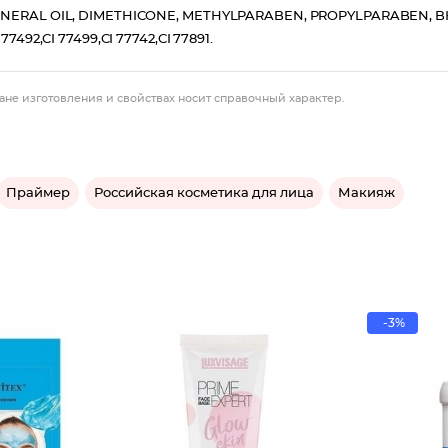
MINERAL OIL, DIMETHICONE, METHYLPARABEN, PROPYLPARABEN, B
 77492,CI 77499,CI 77742,CI 77891.
ане изготовления и свойствах носит справочный характер.
Праймер
Российская косметика для лица
Макияж
-3%