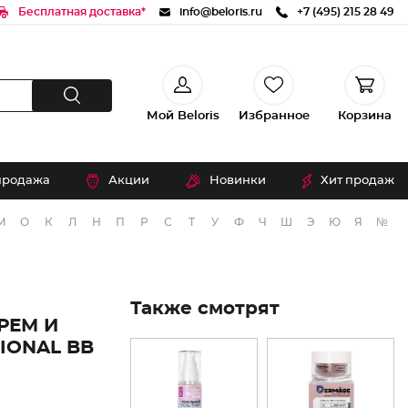
Бесплатная доставка*
info@beloris.ru
+7 (495) 215 28 49
Мой Beloris
Избранное
Корзина
продажа
Акции
Новинки
Хит продаж
М
О
К
Л
Н
П
Р
С
Т
У
Ф
Ч
Ш
Э
Ю
Я
№
Также смотрят
РЕМ И
IONAL BB