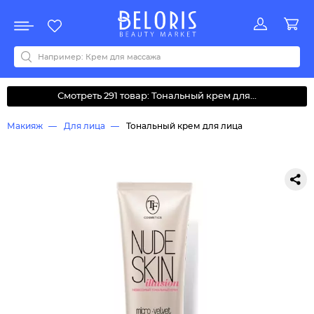
Распродажа
Акции
Новинки
Хит продаж
Все бренды
0-9
A
B
C
D
E
F
G
H
I
J
K
L
M
N
O
P
Q
R
S
T
U
V
W
Y
Z
А
Б
В
Д
З
И
М
О
К
Л
Н
П
Р
С
Т
У
Ф
Ч
Смотреть 291 товар: Тональный крем для...
Макияж
Для лица
Тональный крем для лица