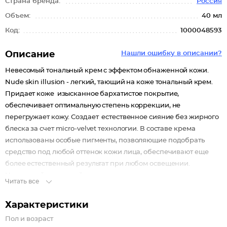
Страна бренда:
Россия
Объем:
40 мл
Код:
1000048593
Описание
Нашли ошибку в описании?
Невесомый тональный крем с эффектом обнаженной кожи.
Nude skin illusion - легкий, тающий на коже тональный крем.
Придает коже изысканное бархатистое покрытие,
обеспечивает оптимальную степень коррекции, не
перегружает кожу. Создает естественное сияние без жирного
блеска за счет micro-velvet технологии. В составе крема
использованы особые пигменты, позволяющие подобрать
средство под любой оттенок кожи лица, обеспечивают еще
более естественный результат при любом освещении.
Невесомый тональный крем для идеального тона.
Читать все
Характеристики
Пол и возраст