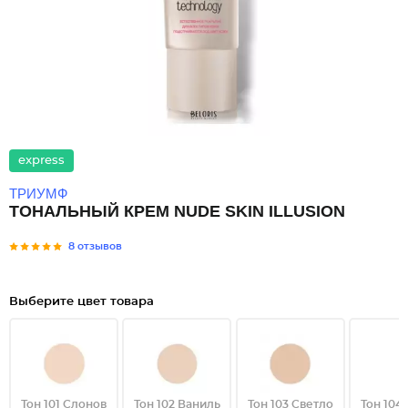
express
ТРИУМФ
ТОНАЛЬНЫЙ КРЕМ NUDE SKIN ILLUSION
8 отзывов
Выберите цвет товара
Тон 101 Слонов
Тон 102 Ваниль
Тон 103 Светло
Тон 104