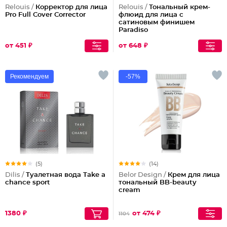
Relouis /
Корректор для лица
Relouis /
Тональный крем-
Pro Full Cover Corrector
флюид для лица c
сатиновым финишем
Paradiso
от 451 ₽
от 648 ₽
Рекомендуем
-57%
(5)
(14)
Dilis /
Туалетная вода Take a
Belor Design /
Крем для лица
chance sport
тональный BB-beauty
cream
1380 ₽
от 474 ₽
1104