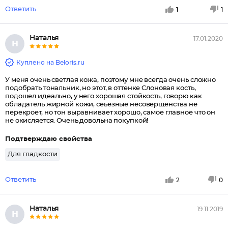
Ответить
1
1
Наталья
17.01.2020
Н
Куплено на Beloris.ru
У меня очень светлая кожа, поэтому мне всегда очень сложно
подобрать тональник, но этот, в оттенке Слоновая кость,
подошел идеально, у него хорошая стойкость, говорю как
обладатель жирной кожи, сеьезные несоверщенства не
перекроет, но тон выравнивает хорошо, самое главное что он
не окисляется. Очень довольна покупкой!
Подтверждаю свойства
Для гладкости
Ответить
2
0
Наталья
19.11.2019
Н