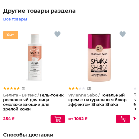
Другие товары раздела
Все товары
(1)
(3)
Бе
Белита - Витекс /
Гель-тоник
Vivienne Sabo /
Тональный
кр
роскошный для лица
крем с натуральным блюр-
ал
омолаживающий для
эффектом Shaka Shaka
по
зрелой кожи
Pr
14
254 ₽
от 1092 ₽
Способы доставки