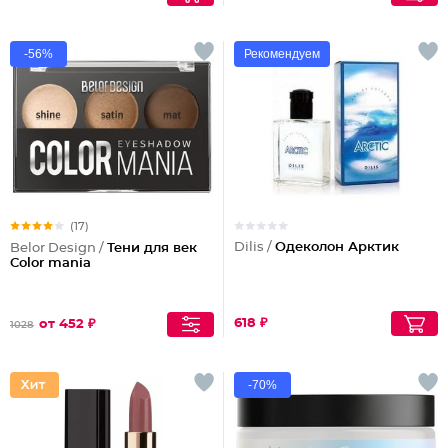
-56%
Рекомендуем
(17)
Dilis /
Одеколон Арктик
Belor Design /
Тени для век
Color mania
618 ₽
от 452 ₽
1028
-70%