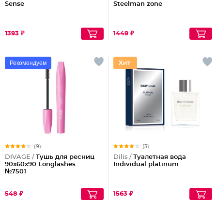
Sense
Steelman zone
1393 ₽
1449 ₽
Рекомендуем
(9)
(3)
DIVAGE /
Тушь для ресниц
Dilis /
Туалетная вода
90x60x90 Longlashes
Individual platinum
№7501
548 ₽
1563 ₽