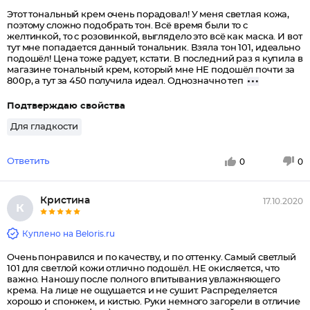
Этот тональный крем очень порадовал! У меня светлая кожа,
поэтому сложно подобрать тон. Всё время были то с
желтинкой, то с розовинкой, выглядело это всё как маска. И вот
тут мне попадается данный тональник. Взяла тон 101, идеально
подошёл! Цена тоже радует, кстати. В последний раз я купила в
магазине тональный крем, который мне НЕ подошёл почти за
800р, а тут за 450 получила идеал. Однозначно теп
Подтверждаю свойства
Для гладкости
Ответить
0
0
Кристина
17.10.2020
К
Куплено на Beloris.ru
Очень понравился и по качеству, и по оттенку. Самый светлый
101 для светлой кожи отлично подошёл. НЕ окисляется, что
важно. Наношу после полного впитывания увлажняющего
крема. На лице не ощущается и не сушит. Распределяется
хорошо и спонжем, и кистью. Руки немного загорели в отличие