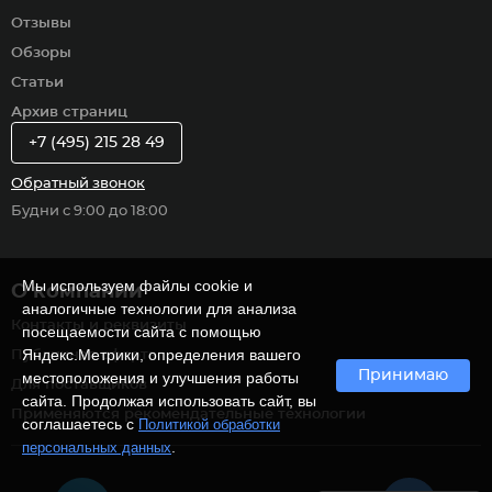
Отзывы
Обзоры
Статьи
Архив страниц
+7 (495) 215 28 49
Обратный звонок
Будни с 9:00 до 18:00
Мы используем файлы cookie и
О компании
аналогичные технологии для анализа
Контакты и реквизиты
посещаемости сайта с помощью
Яндекс.Метрики, определения вашего
Публичная оферта
Принимаю
местоположения и улучшения работы
Для поставщиков
сайта. Продолжая использовать сайт, вы
Применяются рекомендательные технологии
соглашаетесь с
Политикой обработки
.
персональных данных