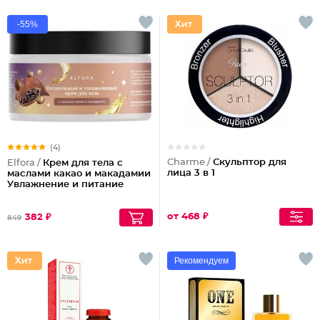
-55%
(4)
Charme /
Скульптор для
Elfora /
Крем для тела с
лица 3 в 1
маслами какао и макадамии
Увлажнение и питание
от 468 ₽
382 ₽
849
Рекомендуем