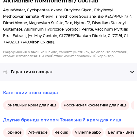
Активные компоненты / состав
Aqua/Water, Cyclopentasiloxane, Butylene Glycol, Ethylhexyl
Methoxycinnamate, Phenyl Trimethicone Soualane, Bis-PEG/PPG-14/14
Dimethicone, Magnesium Sulfate, Talc, Nyton-12, Disodium Stearoyl
Glutamate, Aluminum Hydroxide, Sorbitol, Perlite, Vaccinum Myrtillis
Fruit Extract, (+/- May Contain, CI 77891/Titanium Dioxide, CI 77491, CI
77492, CI 77499/Iron Oxides].
Информация о внешнем виде, характеристиках, комплекте поставки,
стране изготовления и свойствах носит справочный характер.
Гарантия и возврат
Категории этого товара
Тональный крем для лица
Российская косметика для лица
М
Другие бренды с типом Тональный крем для лица
TopFace
Art-visage
Relouis
Vivienne Sabo
Белита - Вите