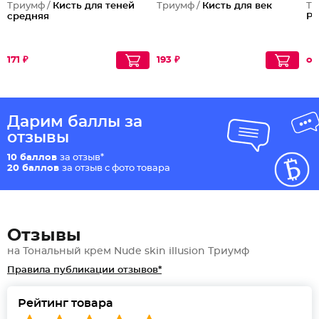
Триумф /
Кисть для теней
Триумф /
Кисть для век
Тр
средняя
Pa
171 ₽
193 ₽
от
Дарим баллы за
отзывы
10 баллов
за отзыв*
20 баллов
за отзыв с фото товара
Отзывы
на Тональный крем Nude skin illusion Триумф
Правила публикации отзывов*
Рейтинг товара