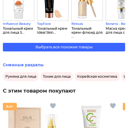
Influence Beauty
TopFace
Relouis
Белита - Вит
Тональный крем
Тональный крем
Тональный
Маска крем
для лица S...
Ideal Skin...
крем-флюид для
для лица с...
...
Выбрать все похожие товары
Смежные разделы
Румяна для лица
Тоник для лица
Корейская косметика
Lu
С этим товаром покупают