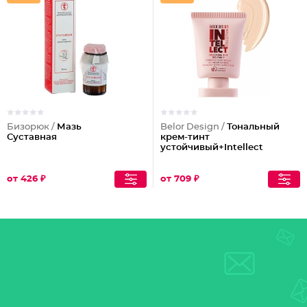
Бизорюк /
Мазь
Belor Design /
Тональный
Суставная
крем-тинт
устойчивый+Intellect
от 426 ₽
от 709 ₽