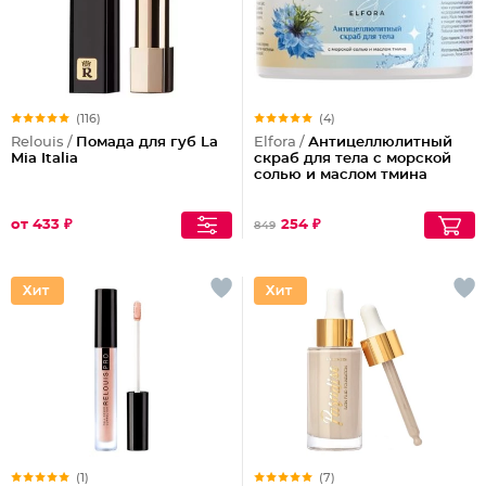
(116)
(4)
Relouis /
Помада для губ La
Elfora /
Антицеллюлитный
Mia Italia
скраб для тела с морской
солью и маслом тмина
от 433 ₽
254 ₽
849
(1)
(7)