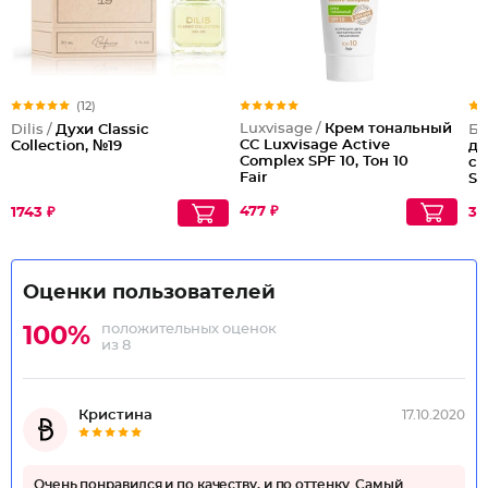
(12)
Luxvisage /
Крем тональный
Dilis /
Духи Classic
Бе
CC Luxvisage Active
Collection, №19
дл
Complex SPF 10, Тон 10
со
Fair
SP
477 ₽
1743 ₽
30
Оценки пользователей
положительных оценок
100%
из 8
Кристина
17.10.2020
Очень понравился и по качеству, и по оттенку. Самый