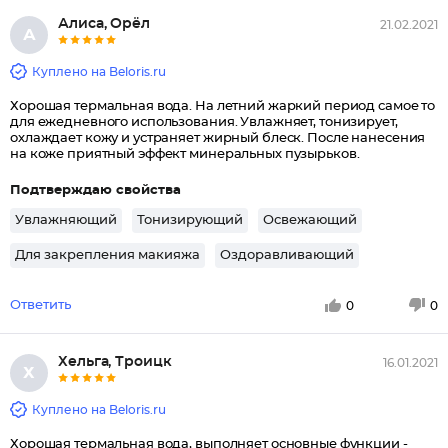
Алиса, Орёл
21.02.2021
А
Куплено на Beloris.ru
Хорошая термальная вода. На летний жаркий период самое то
для ежедневного использования. Увлажняет, тонизирует,
охлаждает кожу и устраняет жирный блеск. После нанесения
на коже приятный эффект минеральных пузырьков.
Подтверждаю свойства
Увлажняющий
Тонизирующий
Освежающий
Для закрепления макияжа
Оздоравливающий
Ответить
0
0
Хельга, Троицк
16.01.2021
Х
Куплено на Beloris.ru
Хорошая термальная вода, выполняет основные функции -