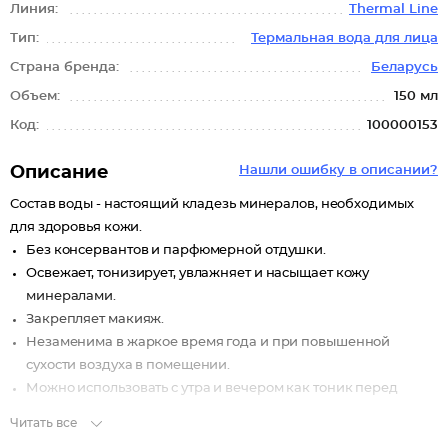
Линия:
Thermal Line
Тип:
Термальная вода для лица
Страна бренда:
Беларусь
Объем:
150 мл
Код:
100000153
Описание
Нашли ошибку в описании?
Состав воды - настоящий кладезь минералов, необходимых
для здоровья кожи.
Без консервантов и парфюмерной отдушки.
Освежает, тонизирует, увлажняет и насыщает кожу
минералами.
Закрепляет макияж.
Незаменима в жаркое время года и при повышенной
сухости воздуха в помещении.
Можно использовать с утра и вечером как тоник перед
нанесением кремов и масок, так как термальная вода
Читать все
способствует лучшему проникновению активных веществ в