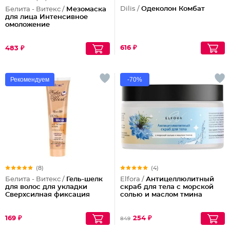
Dilis /
Одеколон Комбат
Белита - Витекс /
Мезомаска
для лица Интенсивное
омоложение
616 ₽
483 ₽
Рекомендуем
-70%
(8)
(4)
Белита - Витекс /
Гель-шелк
Elfora /
Антицеллюлитный
для волос для укладки
скраб для тела с морской
Сверхсилная фиксация
солью и маслом тмина
169 ₽
254 ₽
849