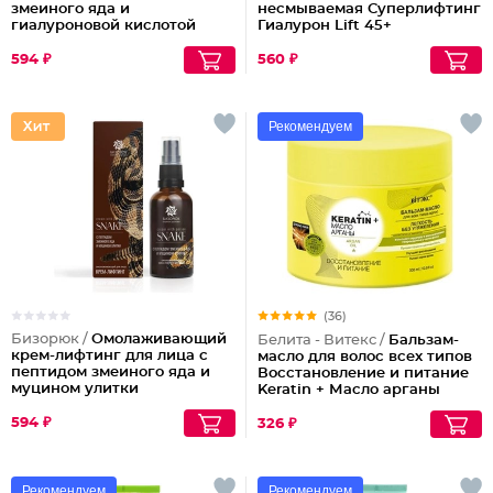
змеиного яда и
несмываемая Суперлифтинг
гиалуроновой кислотой
Гиалурон Lift 45+
594 ₽
560 ₽
Рекомендуем
(36)
Бизорюк /
Омолаживающий
Белита - Витекс /
Бальзам-
крем-лифтинг для лица с
масло для волос всех типов
пептидом змеиного яда и
Восстановление и питание
муцином улитки
Keratin + Масло арганы
594 ₽
326 ₽
Рекомендуем
Рекомендуем