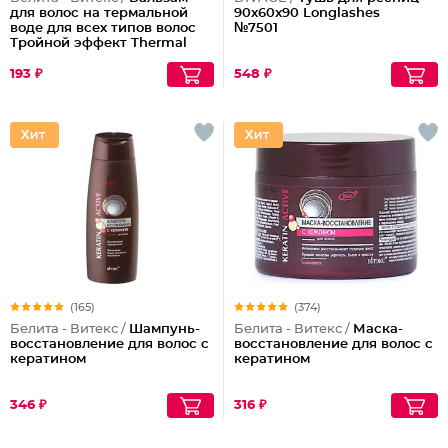
для волос на термальной
90x60x90 Longlashes
воде для всех типов волос
№7501
Тройной эффект Thermal
Water Balsam All Hair Types,
200 мл
193 ₽
548 ₽
(165)
(374)
Белита - Витекс /
Шампунь-
Белита - Витекс /
Маска-
восстановление для волос с
восстановление для волос с
кератином
кератином
346 ₽
316 ₽