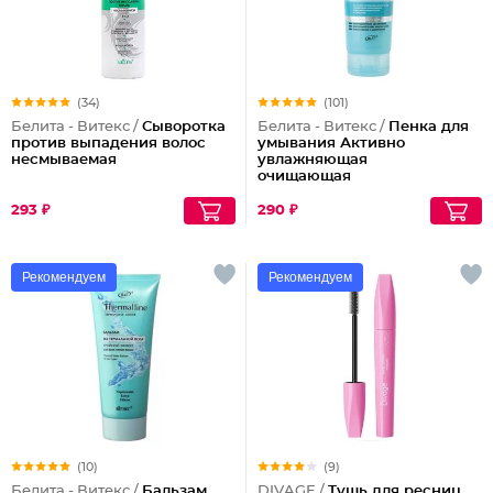
(34)
(101)
Белита - Витекс /
Сыворотка
Белита - Витекс /
Пенка для
против выпадения волос
умывания Активно
несмываемая
увлажняющая
очищающая
293 ₽
290 ₽
Рекомендуем
Рекомендуем
(10)
(9)
Белита - Витекс /
Бальзам
DIVAGE /
Тушь для ресниц