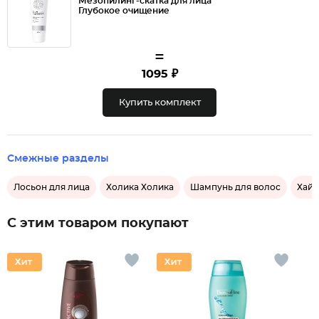
Мезопилинг-скатка для лица
Глубокое очищение
=
1095 ₽
Купить комплект
Смежные разделы
Лосьон для лица
Холика Холика
Шампунь для волос
Хайл
С этим товаром покупают