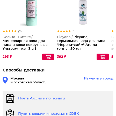
(2)
(1)
Белита - Витекс /
Pleyana /
Pleyana,
Бе
Мицеллярная вода для
термальная вода для лица
ли
лица и кожи вокруг глаз
"Нероли+лайм" Aroma-
те
Ультрамягкая 3 в 1
termal, 50 мл
ми
ре
Th
293 ₽
392 ₽
54
Способы доставки
Москва
Изменить город
Московская область
Почта России и почтоматы
Пункты выдачи и постоматы CDEK