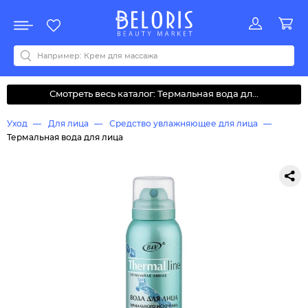
Распродажа
Акции
Новинки
Хит продаж
Все бренды
0-9
A
B
C
D
E
F
G
H
I
J
K
L
M
N
O
P
Q
R
S
T
U
V
W
Y
Z
А
Б
В
Д
З
И
М
О
К
Л
Н
П
Р
С
Т
У
Ф
Ч
Смотреть весь каталог: Термальная вода дл...
Уход
Для лица
Средство увлажняющее для лица
Термальная вода для лица