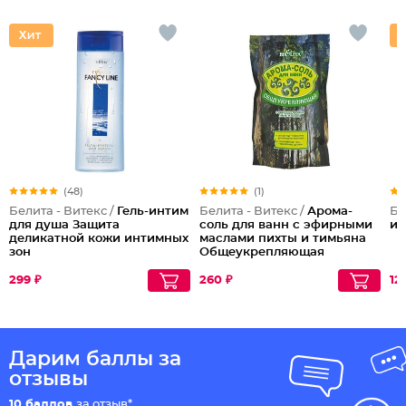
(48)
(1)
Белита - Витекс /
Гель-интим
Белита - Витекс /
Арома-
Бе
для душа Защита
соль для ванн с эфирными
и
деликатной кожи интимных
маслами пихты и тимьяна
зон
Общеукрепляющая
299 ₽
260 ₽
12
Дарим баллы за
отзывы
10 баллов
за отзыв*