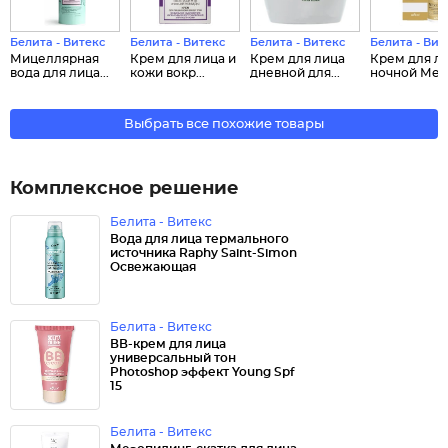
Белита - Витекс
Белита - Витекс
Белита - Витекс
Белита - Вит
Мицеллярная
Крем для лица и
Крем для лица
Крем для л
вода для лица...
кожи вокр...
дневной для...
ночной Мезо
Выбрать все похожие товары
Комплексное решение
Белита - Витекс
Вода для лица термального
источника Raphy Saint-Simon
Освежающая
Белита - Витекс
ВВ-крем для лица
универсальный тон
Photoshop эффект Young Spf
15
Белита - Витекс