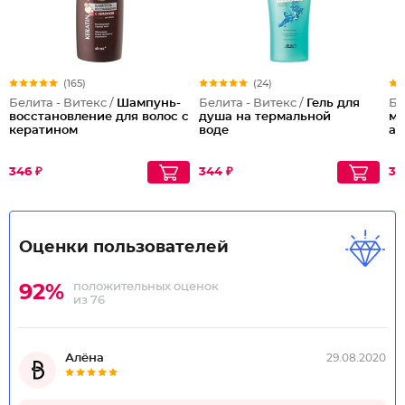
(165)
(24)
Белита - Витекс /
Шампунь-
Белита - Витекс /
Гель для
Бе
восстановление для волос с
душа на термальной
м
кератином
воде
ан
346 ₽
344 ₽
33
Оценки пользователей
положительных оценок
92%
из 76
Алёна
29.08.2020