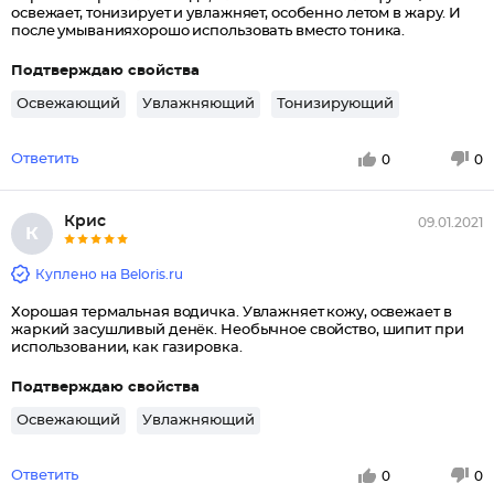
освежает, тонизирует и увлажняет, особенно летом в жару. И
после умыванияхорошо использовать вместо тоника.
Подтверждаю свойства
Освежающий
Увлажняющий
Тонизирующий
Ответить
0
0
Крис
09.01.2021
К
Куплено на Beloris.ru
Хорошая термальная водичка. Увлажняет кожу, освежает в
жаркий засушливый денёк. Необычное свойство, шипит при
использовании, как газировка.
Подтверждаю свойства
Освежающий
Увлажняющий
Ответить
0
0