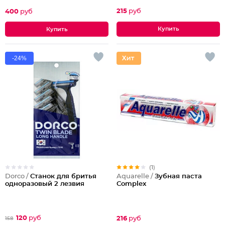
215
руб
400
руб
-24%
(1)
Dorco /
Станок для бритья
Aquarelle /
Зубная паста
одноразовый 2 лезвия
Complex
120
руб
216
руб
158