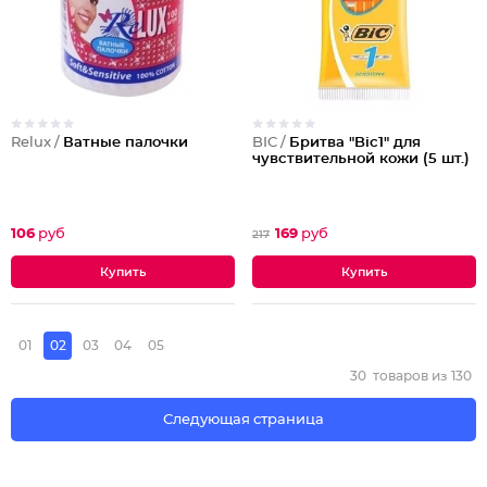
Relux /
Ватные палочки
BIC /
Бритва "Bic1" для
чувствительной кожи (5 шт.)
106
руб
169
руб
217
01
02
03
04
05
30
товаров из
130
Следующая страница