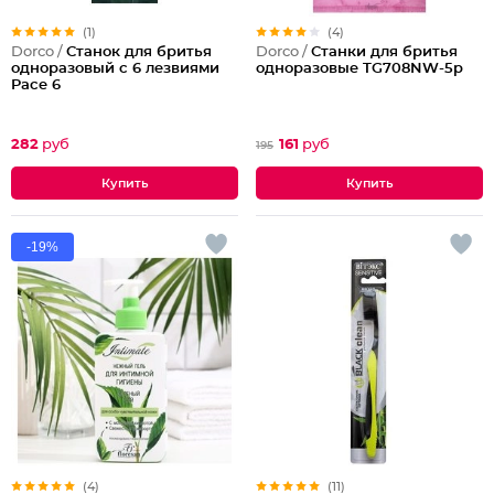
(1)
(4)
Dorco /
Станок для бритья
Dorco /
Станки для бритья
одноразовый с 6 лезвиями
одноразовые TG708NW-5p
Pace 6
282
руб
161
руб
195
-19%
(4)
(11)