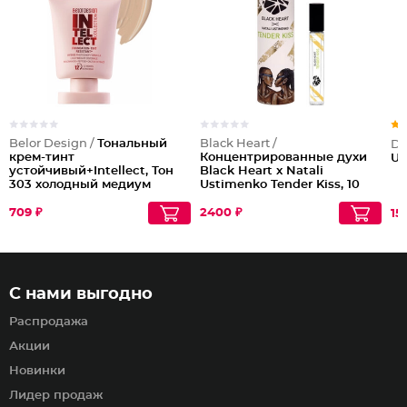
Belor Design /
Тональный
Black Heart /
Dil
крем-тинт
Концентрированные духи
Un
устойчивый+Intellect, Тон
Black Heart x Natali
303 холодный медиум
Ustimenko Tender Kiss, 10
мл
709 ₽
2400 ₽
151
С нами выгодно
Распродажа
Акции
Новинки
Лидер продаж