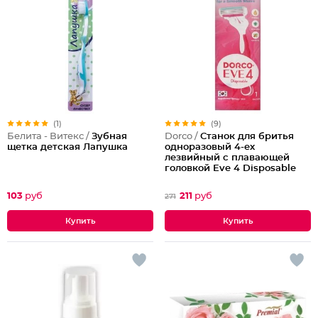
(1)
(9)
Белита - Витекс /
Зубная
Dorco /
Станок для бритья
щетка детская Лапушка
одноразовый 4-ех
лезвийный с плавающей
головкой Eve 4 Disposable
103
руб
211
руб
271