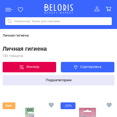
Распродажа
Акции
Новинки
Хит продаж
Все бренды
0-9
A
B
C
D
E
F
G
H
I
J
K
L
M
N
O
P
Q
R
S
T
U
V
W
Y
Z
А
Б
В
Д
З
И
М
О
К
Л
Н
П
Р
С
Т
У
Ф
Ч
Личная гигиена
Личная гигиена
130 товаров
Фильтр
Сортировка
Подкатегории
-22%