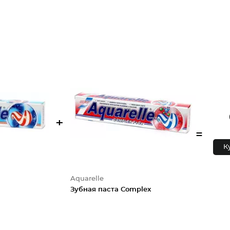
+
=
К
Aquarelle
Зубная паста Complex