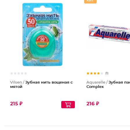
(1)
Vilsen /
Зубная нить вощеная с
Aquarelle /
Зубная па
мятой
Complex
215 ₽
216 ₽