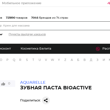
Мобильное приложение
ов
721890
товаров
7046
брендов из 74 стран
Пункты выдачи заказов
исконт
Косметика Белита
Рас
O
P
Q
R
S
T
U
V
W
Y
Z
А
Б
В
Д
З
И
AQUARELLE
0
ЗУБНАЯ ПАСТА BIOACTIVE
Поделиться: