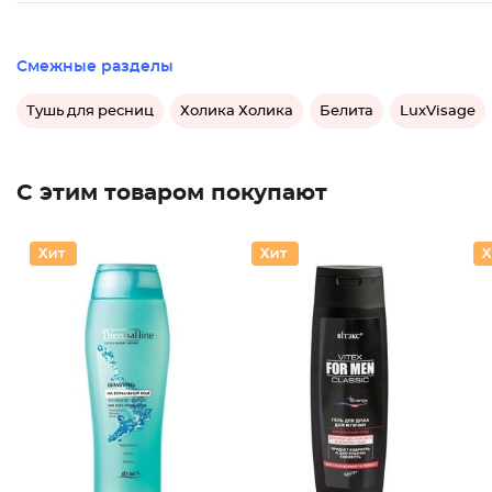
Смежные разделы
Тушь для ресниц
Холика Холика
Белита
LuxVisage
С этим товаром покупают
Шампунь