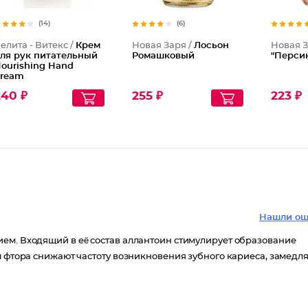
(14)
(6)
елита - Витекс /
Крем
Новая Заря /
Лосьон
Новая З
ля рук питательный
Ромашковый
"Перси
ourishing Hand
ream
240 ₽
255 ₽
223 ₽
Нашли ош
ем. Входящий в еë состав аллантоин стимулирует образование
ы фтора снижают частоту возникновения зубного кариеса, замедл