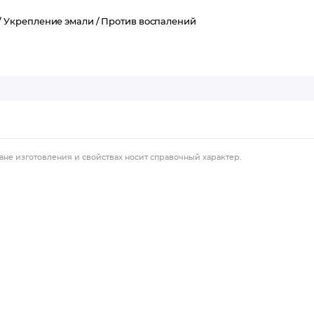
/
Укрепление эмали /
Против воспалений
ане изготовления и свойствах носит справочный характер.