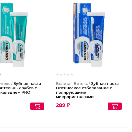
)
итекс /
Зубная паста
Белита - Витекс /
Зубная паста
вительных зубов с
Оптическое отбеливание с
 кальцием PRO
полирующими
микрористаллами
Экстрасвежесть PRO Expert
289 ₽