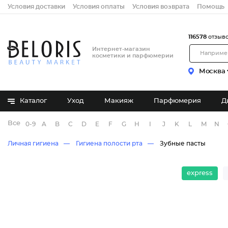
Условия доставки
Условия оплаты
Условия возврата
Помощь
116578
отзыв
Интернет-магазин
косметики и парфюмерии
Москва
Каталог
Уход
Макияж
Парфюмерия
Д
Все бренды
0-9
A
B
C
D
E
F
G
H
I
J
K
L
M
N
Личная гигиена
Гигиена полости рта
Зубные пасты
express