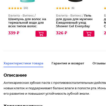
(22)
(6)
Белита - Витекс /
Белита - Витекс /
Гель
Б
Шампунь для волос на
для душа для мужчин
д
термальной воде для
Ежедневный уход
N
всех типов волос
Shower Gel Everyday
C
Тройной эффект, 500
Care
339 ₽
326 ₽
мл
Характеристики товара
Гарантия и возврат
Отзывы
Описание
Антикариесная зубная паста с противовоспалительным действи
новых клеток и поддерживает баланс влаги в полости рта. Ион
его развитие и повышают устойчивость зубной эмали.