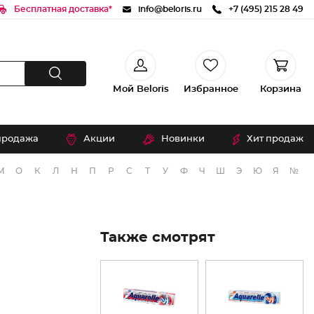
Бесплатная доставка*
info@beloris.ru
+7 (495) 215 28 49
Мой Beloris
Избранное
Корзина
продажа
Акции
Новинки
Хит продаж
М
О
К
Л
Н
П
Р
С
Т
У
Ф
Ч
Ш
Э
Ю
Я
№
Также смотрят