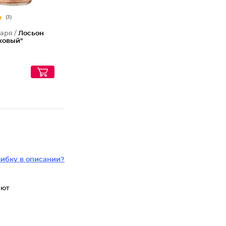
(3)
аря /
Лосьон
ковый"
ибку в описании?
яют