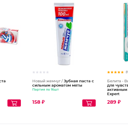
(1
ста
Новый жемчуг /
Зубная паста с
Белита - В
сильным ароматом мяты
для чувст
Партия по 16шт
активным
Expert
158 ₽
289 ₽